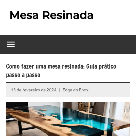
Pular
para
o
Mesa
Descubra
conteúdo
o
Resinada
fascinante
mundo
–
das
Como
mesas
Como fazer uma mesa resinada: Guia prático
resinadas,
passo a passo
Fazer
onde
uma
a
13 de fevereiro de 2024
Edge do Epoxi
Nenhum
elegância
Mesa
Comentário
da
madeira
Resinada
se
Passo
encontra
com