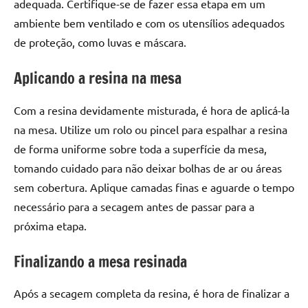
adequada. Certifique-se de fazer essa etapa em um
de
ambiente bem ventilado e com os utensílios adequados
resinada
de
de proteção, como luvas e máscara.
alta
Aplicando a resina na mesa
qualidade,
como
as
Com a resina devidamente misturada, é hora de aplicá-la
populares
na mesa. Utilize um rolo ou pincel para espalhar a resina
River
de forma uniforme sobre toda a superfície da mesa,
Tables
tomando cuidado para não deixar bolhas de ar ou áreas
e
sem cobertura. Aplique camadas finas e aguarde o tempo
mesas
necessário para a secagem antes de passar para a
de
tampinhas
próxima etapa.
resinadas.
Finalizando a mesa resinada
Após a secagem completa da resina, é hora de finalizar a