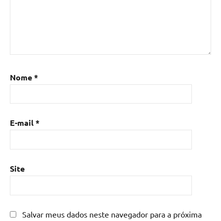
madeira
com
resina
epoxi
,
Mesa
de
resina
,
Nome
*
Mesa
de
resina
com
E-mail
*
madeira
,
mesa
de
resina
Site
epoxi
,
mesa
resinada
,
Salvar meus dados neste navegador para a próxima
Mesas