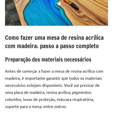
a
a
criatividade
passo
da
resina.
Explore
nossas
Como fazer uma mesa de resina acrílica
dicas
e
com madeira: passo a passo completo
inspirações
sobre
Preparação dos materiais necessários
mesa
de
Antes de começar a fazer a mesa de resina acrílica com
madeira
madeira, é importante garantir que todos os materiais
de
necessários estejam disponíveis. Você vai precisar de
resina,
incluindo
uma placa de madeira, resina acrílica, pigmentos
designs
coloridos, luvas de proteção, máscara respiratória,
de
suporte para a mesa, entre outros.
mesas