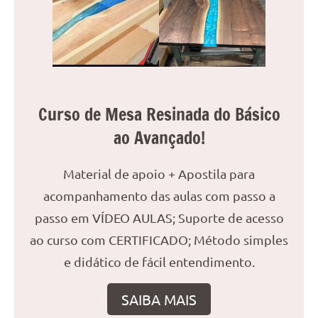
reuniões
ou
uma
mesa
de
jantar
Curso de Mesa Resinada do Básico
para
ao Avançado!
8
lugares,
aqui
Material de apoio + Apostila para
você
acompanhamento das aulas com passo a
encontrará
passo em VÍDEO AULAS; Suporte de acesso
tudo
o
ao curso com CERTIFICADO; Método simples
que
e didático de fácil entendimento.
precisa
para
SAIBA MAIS
transformar