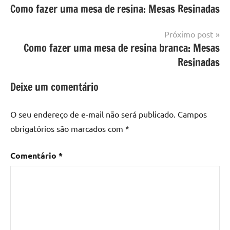
Mesa
Como fazer uma mesa de resina: Mesas Resinadas
de
com
resinada
mesa
Post
Próximo post
com
Como fazer uma mesa de resina branca: Mesas
resina
,
Mesa
Resinadas
com
resina
Deixe um comentário
epoxi
,
mesa
O seu endereço de e-mail não será publicado.
Campos
de
obrigatórios são marcados com
*
madeira
,
Mesa
Comentário
*
de
madeira
com
resina
,
Mesa
de