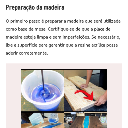
de
Preparação da madeira
jantar
de
O primeiro passo é preparar a madeira que será utilizada
resina
como base da mesa. Certifique-se de que a placa de
e
madeira esteja limpa e sem imperfeições. Se necessário,
as
lixe a superfície para garantir que a resina acrílica possa
inovadoras
mesas
aderir corretamente.
cascata
resinadas.
Quer
esteja
à
procura
de
uma
mesa
redonda
para