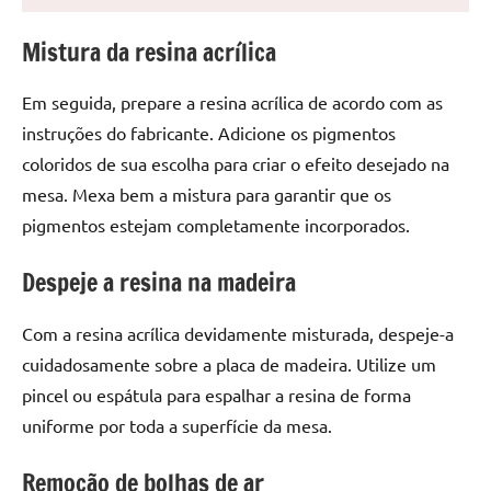
seu
ambiente
Mistura da resina acrílica
com
peças
Em seguida, prepare a resina acrílica de acordo com as
únicas.
instruções do fabricante. Adicione os pigmentos
Nosso
conteúdo
coloridos de sua escolha para criar o efeito desejado na
é
mesa. Mexa bem a mistura para garantir que os
focado
pigmentos estejam completamente incorporados.
em
apresentar
Despeje a resina na madeira
as
melhores
Com a resina acrílica devidamente misturada, despeje-a
práticas
cuidadosamente sobre a placa de madeira. Utilize um
e
pincel ou espátula para espalhar a resina de forma
tendências
uniforme por toda a superfície da mesa.
para
criar
Remoção de bolhas de ar
mesa