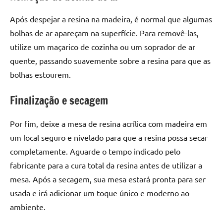
de
resinada
Após despejar a resina na madeira, é normal que algumas
de
bolhas de ar apareçam na superfície. Para removê-las,
alta
utilize um maçarico de cozinha ou um soprador de ar
qualidade,
quente, passando suavemente sobre a resina para que as
como
bolhas estourem.
as
populares
Finalização e secagem
River
Tables
Por fim, deixe a mesa de resina acrílica com madeira em
e
mesas
um local seguro e nivelado para que a resina possa secar
de
completamente. Aguarde o tempo indicado pelo
tampinhas
fabricante para a cura total da resina antes de utilizar a
resinadas.
mesa. Após a secagem, sua mesa estará pronta para ser
usada e irá adicionar um toque único e moderno ao
ambiente.