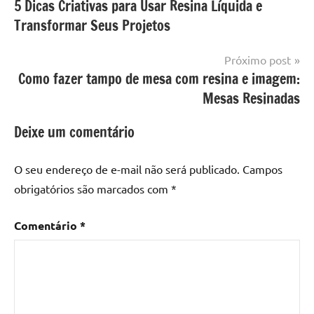
5 Dicas Criativas para Usar Resina Líquida e
de
com
resinada
Transformar Seus Projetos
mesa
Post
com
resina
,
Próximo post
Mesa
Como fazer tampo de mesa com resina e imagem:
com
Mesas Resinadas
resina
epoxi
,
Deixe um comentário
mesa
de
O seu endereço de e-mail não será publicado.
Campos
madeira
,
obrigatórios são marcados com
*
Mesa
de
Comentário
*
madeira
com
resina
,
Mesa
de
madeira