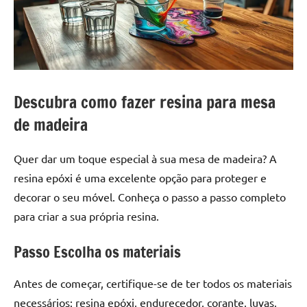
a
a
criatividade
passo
da
resina.
Explore
nossas
Descubra como fazer resina para mesa
dicas
e
de madeira
inspirações
sobre
Quer dar um toque especial à sua mesa de madeira? A
mesa
resina epóxi é uma excelente opção para proteger e
de
decorar o seu móvel. Conheça o passo a passo completo
madeira
para criar a sua própria resina.
de
resina,
Passo Escolha os materiais
incluindo
designs
de
Antes de começar, certifique-se de ter todos os materiais
mesas
necessários: resina epóxi, endurecedor, corante, luvas,