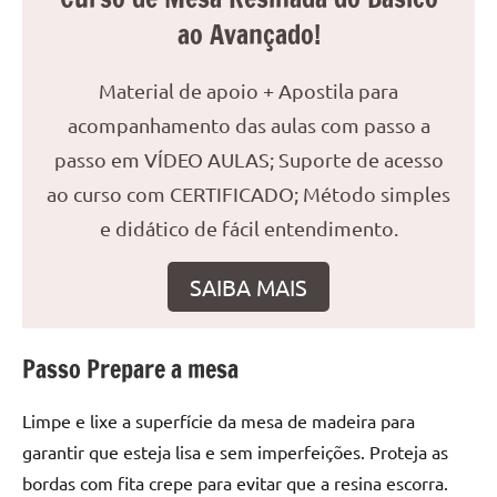
reuniões
ao Avançado!
ou
uma
Material de apoio + Apostila para
mesa
acompanhamento das aulas com passo a
de
jantar
passo em VÍDEO AULAS; Suporte de acesso
para
ao curso com CERTIFICADO; Método simples
8
e didático de fácil entendimento.
lugares,
aqui
SAIBA MAIS
você
encontrará
tudo
Passo Prepare a mesa
o
que
Limpe e lixe a superfície da mesa de madeira para
precisa
para
garantir que esteja lisa e sem imperfeições. Proteja as
transformar
bordas com fita crepe para evitar que a resina escorra.