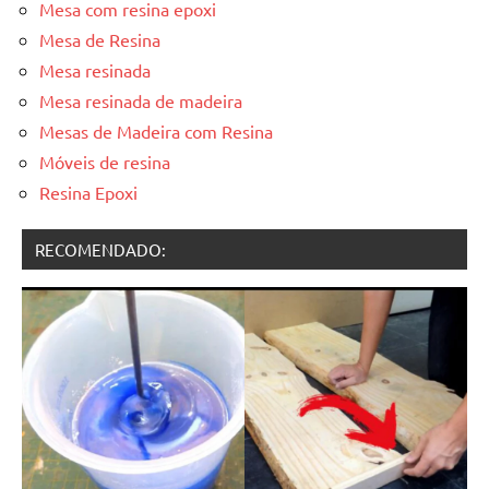
Mesa com resina epoxi
Mesa de Resina
Mesa resinada
Mesa resinada de madeira
Mesas de Madeira com Resina
Móveis de resina
Resina Epoxi
RECOMENDADO: