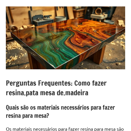
de
resinada
de
alta
qualidade,
como
as
populares
River
Tables
e
mesas
Perguntas Frequentes: Como fazer
de
resina.pata mesa de.madeira
tampinhas
resinadas.
Quais são os materiais necessários para fazer
resina para mesa?
Os materiais necessários para fazer resina para mesa são