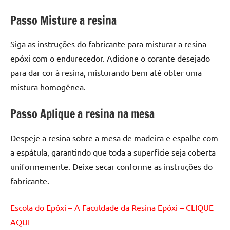
seu
ambiente
Passo Misture a resina
com
peças
Siga as instruções do fabricante para misturar a resina
únicas.
epóxi com o endurecedor. Adicione o corante desejado
Nosso
para dar cor à resina, misturando bem até obter uma
conteúdo
mistura homogênea.
é
focado
Passo Aplique a resina na mesa
em
apresentar
Despeje a resina sobre a mesa de madeira e espalhe com
as
melhores
a espátula, garantindo que toda a superfície seja coberta
práticas
uniformemente. Deixe secar conforme as instruções do
e
fabricante.
tendências
para
Escola do Epóxi – A Faculdade da Resina Epóxi – CLIQUE
criar
AQUI
mesa