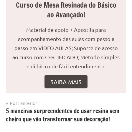
Curso de Mesa Resinada do Básico
ao Avançado!
Material de apoio + Apostila para
acompanhamento das aulas com passo a
passo em VÍDEO AULAS; Suporte de acesso
ao curso com CERTIFICADO; Método simples
e didático de fácil entendimento.
SAIBA MAIS
Navegação
Post anterior
Marcado
Mesa
5 maneiras surpreendentes de usar resina sem
de
com
resinada
cheiro que vão transformar sua decoração!
mesa
Post
com