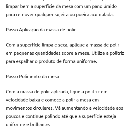
seu
limpar bem a superfície da mesa com um pano úmido
ambiente
para remover qualquer sujeira ou poeira acumulada.
com
peças
Passo Aplicação da massa de polir
únicas.
Nosso
conteúdo
Com a superfície limpa e seca, aplique a massa de polir
é
em pequenas quantidades sobre a mesa. Utilize a politriz
focado
para espalhar o produto de forma uniforme.
em
apresentar
Passo Polimento da mesa
as
melhores
Com a massa de polir aplicada, ligue a politriz em
práticas
velocidade baixa e comece a polir a mesa em
e
tendências
movimentos circulares. Vá aumentando a velocidade aos
para
poucos e continue polindo até que a superfície esteja
criar
uniforme e brilhante.
mesa