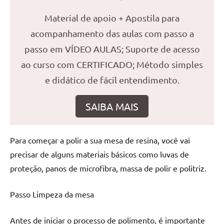
reuniões
Material de apoio + Apostila para
ou
acompanhamento das aulas com passo a
uma
mesa
passo em VÍDEO AULAS; Suporte de acesso
de
ao curso com CERTIFICADO; Método simples
jantar
e didático de fácil entendimento.
para
8
SAIBA MAIS
lugares,
aqui
você
Para começar a polir a sua mesa de resina, você vai
encontrará
precisar de alguns materiais básicos como luvas de
tudo
o
proteção, panos de microfibra, massa de polir e politriz.
que
precisa
Passo Limpeza da mesa
para
transformar
Antes de iniciar o processo de polimento, é importante