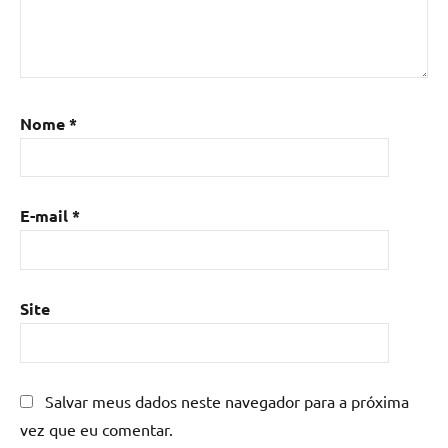
Mesa
de
resina
,
Mesa
de
Nome
*
resina
com
madeira
,
mesa
E-mail
*
de
resina
epoxi
,
mesa
Site
resinada
,
Mesas
de
madeira
Salvar meus dados neste navegador para a próxima
resinadas
,
vez que eu comentar.
mesas