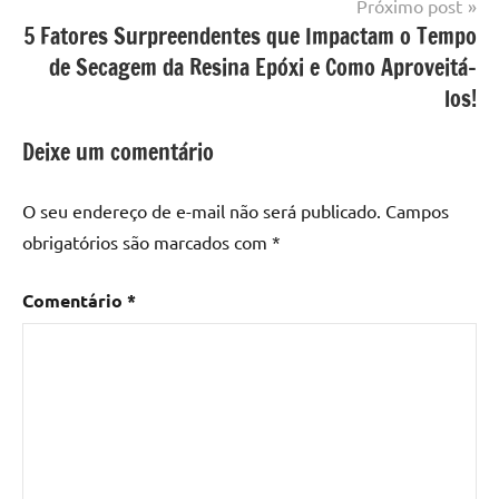
resina
,
Próximo post
Mesa
5 Fatores Surpreendentes que Impactam o Tempo
com
de Secagem da Resina Epóxi e Como Aproveitá-
resina
los!
epoxi
,
mesa
Deixe um comentário
de
madeira
,
O seu endereço de e-mail não será publicado.
Campos
Mesa
obrigatórios são marcados com
*
de
madeira
com
Comentário
*
resina
,
Mesa
de
madeira
com
resina
epoxi
,