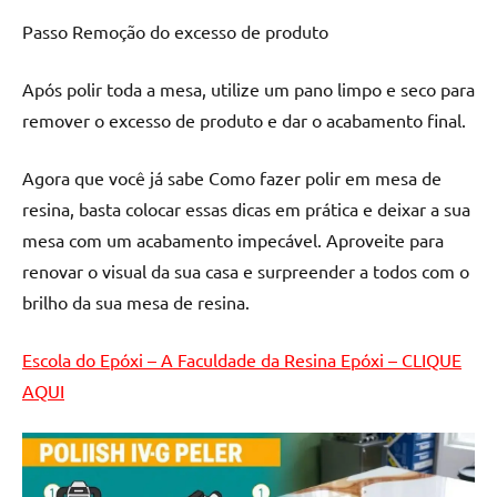
de
Passo Remoção do excesso de produto
resinada
de
Após polir toda a mesa, utilize um pano limpo e seco para
alta
remover o excesso de produto e dar o acabamento final.
qualidade,
como
as
Agora que você já sabe Como fazer polir em mesa de
populares
resina, basta colocar essas dicas em prática e deixar a sua
River
mesa com um acabamento impecável. Aproveite para
Tables
renovar o visual da sua casa e surpreender a todos com o
e
brilho da sua mesa de resina.
mesas
de
Escola do Epóxi – A Faculdade da Resina Epóxi – CLIQUE
tampinhas
resinadas.
AQUI