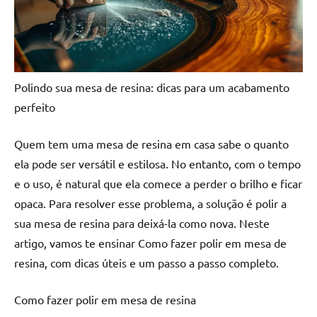
a
a
criatividade
passo
da
resina.
Explore
Polindo sua mesa de resina: dicas para um acabamento
nossas
dicas
perfeito
e
inspirações
Quem tem uma mesa de resina em casa sabe o quanto
sobre
ela pode ser versátil e estilosa. No entanto, com o tempo
mesa
e o uso, é natural que ela comece a perder o brilho e ficar
de
opaca. Para resolver esse problema, a solução é polir a
madeira
sua mesa de resina para deixá-la como nova. Neste
de
resina,
artigo, vamos te ensinar Como fazer polir em mesa de
incluindo
resina, com dicas úteis e um passo a passo completo.
designs
de
Como fazer polir em mesa de resina
mesas