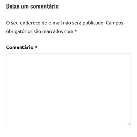
epoxi
,
Deixe um comentário
mesa
de
O seu endereço de e-mail não será publicado.
Campos
madeira
,
obrigatórios são marcados com
*
Mesa
de
Comentário
*
madeira
com
resina
,
Mesa
de
madeira
com
resina
epoxi
,
Mesa
de
resina
,
Mesa