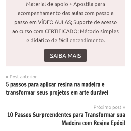
Material de apoio + Apostila para
acompanhamento das aulas com passo a
passo em VÍDEO AULAS; Suporte de acesso
ao curso com CERTIFICADO; Método simples
e didático de fácil entendimento.
SAIBA MAIS
Navegação
Post anterior
Marcado
Mesa
5 passos para aplicar resina na madeira e
de
com
resinada
transformar seus projetos em arte durável
mesa
Post
com
resina
,
Próximo post
Mesa
10 Passos Surpreendentes para Transformar sua
com
Madeira com Resina Epóxi!
resina