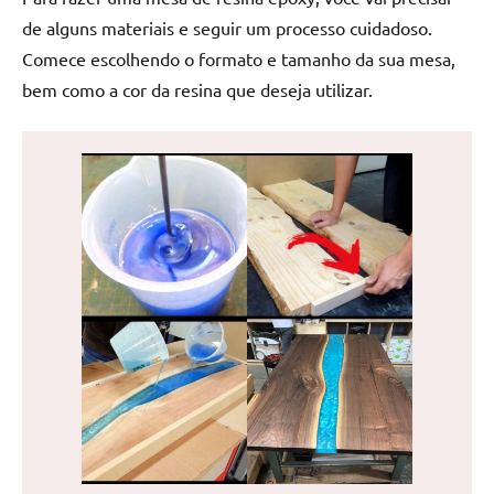
de
de alguns materiais e seguir um processo cuidadoso.
jantar
Comece escolhendo o formato e tamanho da sua mesa,
de
bem como a cor da resina que deseja utilizar.
resina
e
as
inovadoras
mesas
cascata
resinadas.
Quer
esteja
à
procura
de
uma
mesa
redonda
para