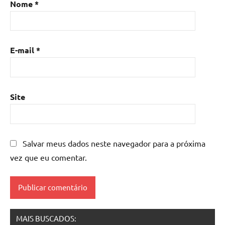
Nome
*
de
resina
com
madeira
,
E-mail
*
mesa
de
resina
epoxi
,
Site
mesa
resinada
,
Mesas
de
Salvar meus dados neste navegador para a próxima
madeira
vez que eu comentar.
resinadas
,
mesas
resinadas
MAIS BUSCADOS: