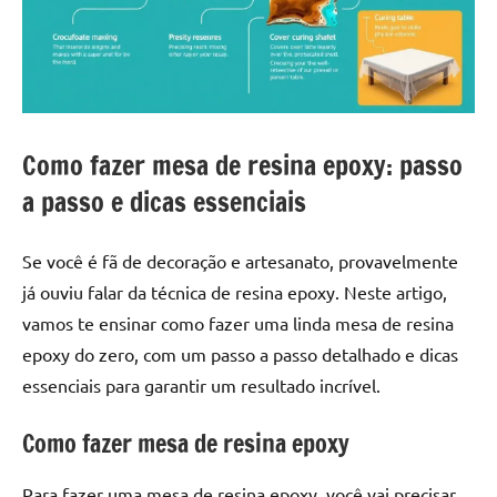
a
a
criatividade
passo
da
resina.
Explore
nossas
Como fazer mesa de resina epoxy: passo
dicas
e
a passo e dicas essenciais
inspirações
sobre
Se você é fã de decoração e artesanato, provavelmente
mesa
já ouviu falar da técnica de resina epoxy. Neste artigo,
de
vamos te ensinar como fazer uma linda mesa de resina
madeira
de
epoxy do zero, com um passo a passo detalhado e dicas
resina,
essenciais para garantir um resultado incrível.
incluindo
designs
Como fazer mesa de resina epoxy
de
mesas
Para fazer uma mesa de resina epoxy, você vai precisar