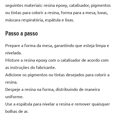
seu
seguintes materiais: resina epoxy, catalisador, pigmentos
ambiente
ou tintas para colorir a resina, forma para a mesa, luvas,
com
máscara respiratória, espátula e lixas.
peças
únicas.
Passo a passo
Nosso
conteúdo
é
Prepare a forma da mesa, garantindo que esteja limpa e
focado
nivelada.
em
Misture a resina epoxy com o catalisador de acordo com
apresentar
as instruções do fabricante.
as
Adicione os pigmentos ou tintas desejados para colorir a
melhores
resina.
práticas
e
Despeje a resina na forma, distribuindo de maneira
tendências
uniforme.
para
Use a espátula para nivelar a resina e remover quaisquer
criar
bolhas de ar.
mesa