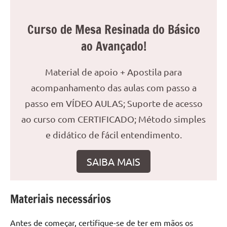
reuniões
ou
Curso de Mesa Resinada do Básico
uma
ao Avançado!
mesa
de
jantar
Material de apoio + Apostila para
para
acompanhamento das aulas com passo a
8
passo em VÍDEO AULAS; Suporte de acesso
lugares,
ao curso com CERTIFICADO; Método simples
aqui
você
e didático de fácil entendimento.
encontrará
tudo
SAIBA MAIS
o
que
precisa
Materiais necessários
para
transformar
Antes de começar, certifique-se de ter em mãos os