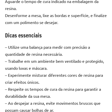
Aguarde o tempo de cura indicado na embalagem da
de
resina.
resinada
de
Desenforme a mesa, lixe as bordas e superfície, e finalize
alta
com um polimento se desejar.
qualidade,
como
Dicas essenciais
as
populares
– Utilize uma balança para medir com precisão a
River
quantidade de resina necessária.
Tables
– Trabalhe em um ambiente bem ventilado e protegido,
e
usando luvas e máscara.
mesas
– Experimente misturar diferentes cores de resina para
de
tampinhas
criar efeitos únicos.
resinadas.
– Respeite os tempos de cura da resina para garantir a
durabilidade da sua mesa.
– Ao despejar a resina, evite movimentos bruscos que
possam causar bolhas de ar.