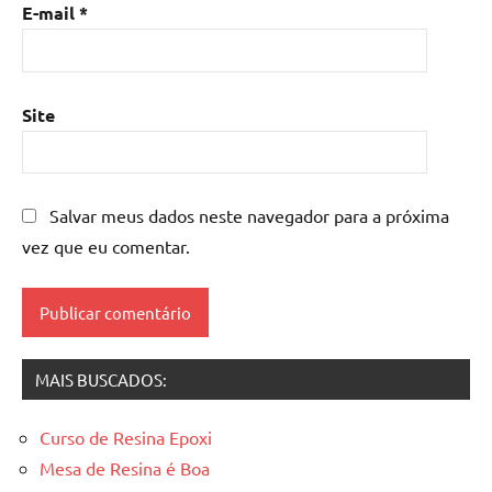
madeira
,
E-mail
*
mesa
de
resina
epoxi
,
Site
mesa
resinada
,
Mesas
de
Salvar meus dados neste navegador para a próxima
madeira
vez que eu comentar.
resinadas
,
mesas
resinadas
MAIS BUSCADOS:
Curso de Resina Epoxi
Mesa de Resina é Boa