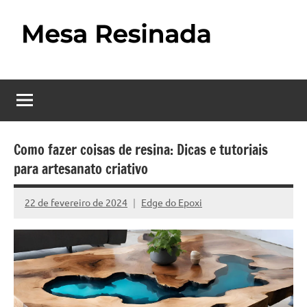
Pular
para
o
Mesa
Descubra
conteúdo
o
Resinada
fascinante
mundo
–
das
Como
mesas
Como fazer coisas de resina: Dicas e tutoriais
resinadas,
para artesanato criativo
Fazer
onde
uma
a
22 de fevereiro de 2024
Edge do Epoxi
Nenhum
elegância
Mesa
Comentário
da
madeira
Resinada
se
Passo
encontra
com