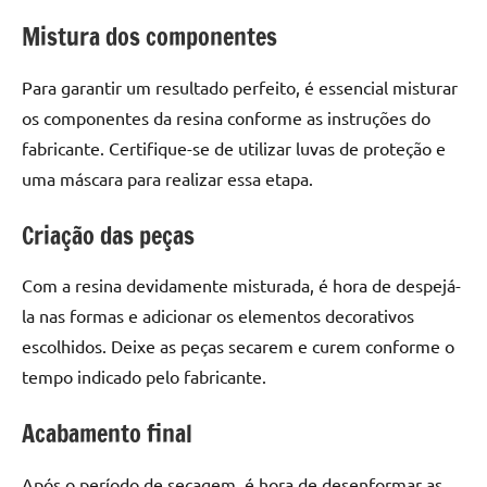
de
Mistura dos componentes
resinada
de
Para garantir um resultado perfeito, é essencial misturar
alta
os componentes da resina conforme as instruções do
qualidade,
como
fabricante. Certifique-se de utilizar luvas de proteção e
as
uma máscara para realizar essa etapa.
populares
River
Criação das peças
Tables
e
Com a resina devidamente misturada, é hora de despejá-
mesas
la nas formas e adicionar os elementos decorativos
de
escolhidos. Deixe as peças secarem e curem conforme o
tampinhas
tempo indicado pelo fabricante.
resinadas.
Acabamento final
Após o período de secagem, é hora de desenformar as