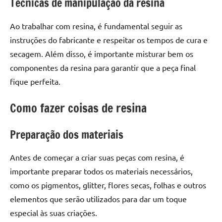
Técnicas de manipulação da resina
seu
ambiente
Ao trabalhar com resina, é fundamental seguir as
com
peças
instruções do fabricante e respeitar os tempos de cura e
únicas.
secagem. Além disso, é importante misturar bem os
Nosso
componentes da resina para garantir que a peça final
conteúdo
fique perfeita.
é
focado
Como fazer coisas de resina
em
apresentar
Preparação dos materiais
as
melhores
práticas
Antes de começar a criar suas peças com resina, é
e
importante preparar todos os materiais necessários,
tendências
como os pigmentos, glitter, flores secas, folhas e outros
para
elementos que serão utilizados para dar um toque
criar
especial às suas criações.
mesa