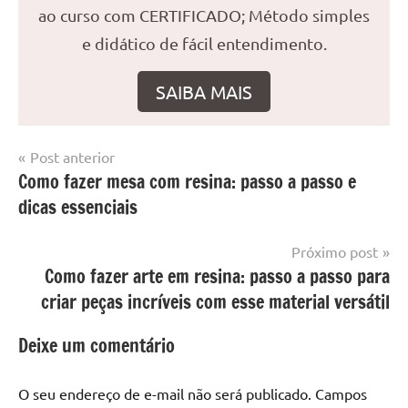
ao curso com CERTIFICADO; Método simples
e didático de fácil entendimento.
SAIBA MAIS
Navegação
Post anterior
Marcado
Mesa
Como fazer mesa com resina: passo a passo e
de
com
resinada
dicas essenciais
mesa
Post
com
resina
,
Próximo post
Mesa
Como fazer arte em resina: passo a passo para
com
criar peças incríveis com esse material versátil
resina
epoxi
,
Deixe um comentário
mesa
de
O seu endereço de e-mail não será publicado.
Campos
madeira
,