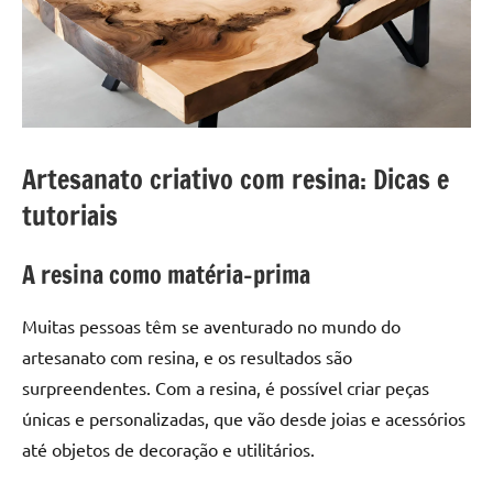
a
a
criatividade
passo
da
resina.
Explore
nossas
dicas
Artesanato criativo com resina: Dicas e
e
tutoriais
inspirações
sobre
A resina como matéria-prima
mesa
de
madeira
Muitas pessoas têm se aventurado no mundo do
de
artesanato com resina, e os resultados são
resina,
surpreendentes. Com a resina, é possível criar peças
incluindo
únicas e personalizadas, que vão desde joias e acessórios
designs
até objetos de decoração e utilitários.
de
mesas