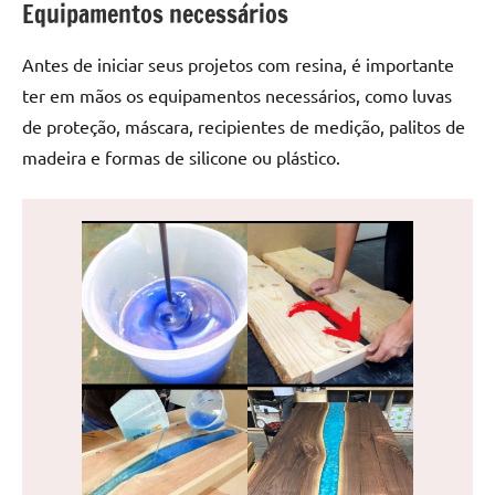
Equipamentos necessários
de
jantar
Antes de iniciar seus projetos com resina, é importante
de
resina
ter em mãos os equipamentos necessários, como luvas
e
de proteção, máscara, recipientes de medição, palitos de
as
madeira e formas de silicone ou plástico.
inovadoras
mesas
cascata
resinadas.
Quer
esteja
à
procura
de
uma
mesa
redonda
para