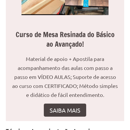
reuniões
ou
uma
mesa
Curso de Mesa Resinada do Básico
de
jantar
ao Avançado!
para
8
Material de apoio + Apostila para
lugares,
acompanhamento das aulas com passo a
aqui
você
passo em VÍDEO AULAS; Suporte de acesso
encontrará
ao curso com CERTIFICADO; Método simples
tudo
e didático de fácil entendimento.
o
que
SAIBA MAIS
precisa
para
transformar