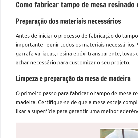
Como fabricar tampo de mesa resinado 
de
mesas
Preparação dos materiais necessários
de
jantar
Antes de iniciar o processo de fabricação do tamp
de
importante reunir todos os materiais necessários.
resina
garrafa variadas, resina epóxi transparente, luvas 
e
as
achar necessário para customizar o seu projeto.
inovadoras
Limpeza e preparação da mesa de madeira
mesas
cascata
O primeiro passo para fabricar o tampo de mesa re
resinadas.
madeira. Certifique-se de que a mesa esteja compl
Quer
esteja
lixar a superfície para garantir uma melhor aderênc
à
procura
de