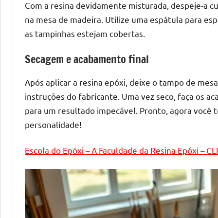
melhores
Com a resina devidamente misturada, despeje-a c
práticas
na mesa de madeira. Utilize uma espátula para esp
e
as tampinhas estejam cobertas.
tendências
para
Secagem e acabamento final
criar
mesa
Após aplicar a resina epóxi, deixe o tampo de mesa
de
instruções do fabricante. Uma vez seco, faça os a
resinada
para um resultado impecável. Pronto, agora você 
de
personalidade!
alta
qualidade,
Escola do Epóxi – A Faculdade da Resina Epóxi – C
como
as
populares
River
Tables
e