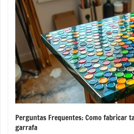
mesas
de
tampinhas
resinadas.
Perguntas Frequentes: Como fabricar 
garrafa