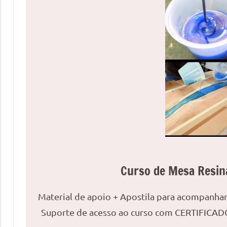
uma
mesa
redonda
para
reuniões
ou
uma
mesa
de
jantar
para
8
lugares,
Curso de Mesa Resin
aqui
você
Material de apoio + Apostila para acompanh
encontrará
Suporte de acesso ao curso com CERTIFICADO
tudo