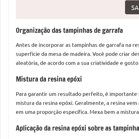
o
SA
que
precisa
para
Organização das tampinhas de garrafa
transforma
seu
Antes de incorporar as tampinhas de garrafa na re
ambiente
superfície da mesa de madeira. Você pode criar de
com
aleatória, de acordo com a sua criatividade e gosto
peças
únicas.
Mistura da resina epóxi
Nosso
conteúdo
Para garantir um resultado perfeito, é importante
é
mistura da resina epóxi. Geralmente, a resina ve
focado
em uma proporção específica. Mexa bem a mistura
em
apresentar
Aplicação da resina epóxi sobre as tampinha
as