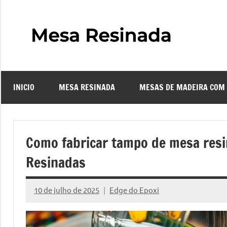
Pular
para
o
Mes
Descubra
conteúdo
o
Resi
fascinante
mundo
INICIO
MESA RESINADA
MESAS DE MADEIRA COM
das
–
mesas
resinadas,
Com
onde
Como fabricar tampo de mesa res
a
Faze
Resinadas
elegância
da
uma
madeira
10 de julho de 2025
Edge do Epoxi
Nenhum
se
Comentário
Mes
encontra
com