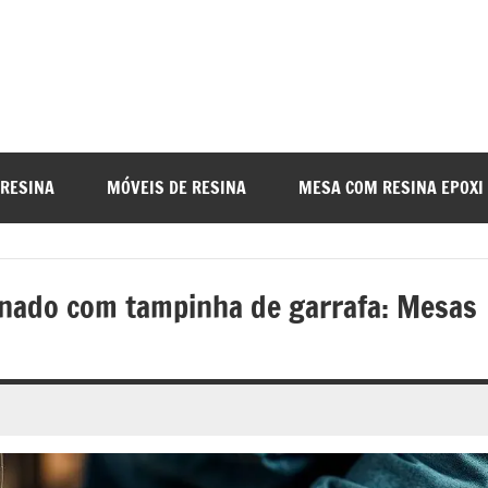
a
nada
 RESINA
MÓVEIS DE RESINA
MESA COM RESINA EPOXI
o
inado com tampinha de garrafa: Mesas
r
a