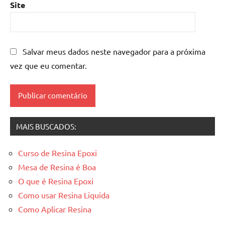
Site
resinada
,
Mesas
de
madeira
Salvar meus dados neste navegador para a próxima
resinadas
,
vez que eu comentar.
mesas
resinadas
MAIS BUSCADOS:
Curso de Resina Epoxi
Mesa de Resina é Boa
O que é Resina Epoxi
Como usar Resina Liquida
Como Aplicar Resina