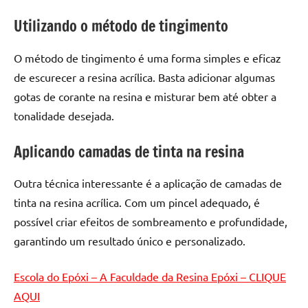
de
Utilizando o método de tingimento
resinada
de
O método de tingimento é uma forma simples e eficaz
alta
qualidade,
de escurecer a resina acrílica. Basta adicionar algumas
como
gotas de corante na resina e misturar bem até obter a
as
tonalidade desejada.
populares
River
Aplicando camadas de tinta na resina
Tables
e
Outra técnica interessante é a aplicação de camadas de
mesas
tinta na resina acrílica. Com um pincel adequado, é
de
possível criar efeitos de sombreamento e profundidade,
tampinhas
resinadas.
garantindo um resultado único e personalizado.
Escola do Epóxi – A Faculdade da Resina Epóxi – CLIQUE
AQUI