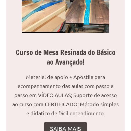
reuniões
ou
uma
mesa
de
jantar
para
Curso de Mesa Resinada do Básico
8
ao Avançado!
lugares,
aqui
você
Material de apoio + Apostila para
encontrará
acompanhamento das aulas com passo a
tudo
passo em VÍDEO AULAS; Suporte de acesso
o
ao curso com CERTIFICADO; Método simples
que
precisa
e didático de fácil entendimento.
para
transformar
SAIBA MAIS