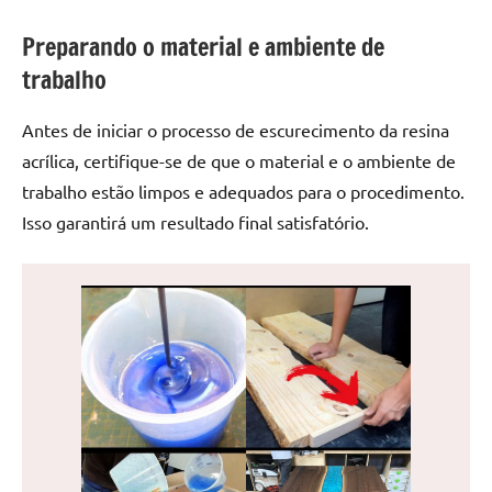
de
jantar
Preparando o material e ambiente de
de
trabalho
resina
e
Antes de iniciar o processo de escurecimento da resina
as
acrílica, certifique-se de que o material e o ambiente de
inovadoras
trabalho estão limpos e adequados para o procedimento.
mesas
Isso garantirá um resultado final satisfatório.
cascata
resinadas.
Quer
esteja
à
procura
de
uma
mesa
redonda
para