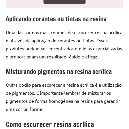
seu
ambiente
com
Aplicando corantes ou tintas na resina
peças
únicas.
Uma das formas mais comuns de escurecer resina acrílica
Nosso
é através da aplicação de corantes ou tintas. Esses
conteúdo
produtos podem ser encontrados em lojas especializadas
é
e proporcionam um resultado rápido e eficaz.
focado
em
Misturando pigmentos na resina acrílica
apresentar
as
melhores
Outra opção para escurecer a resina acrílica é a utilização
práticas
de pigmentos. É importante lembrar de misturar os
e
pigmentos de forma homogênea na resina para garantir
tendências
uma cor uniforme.
para
criar
Como escurecer resina acrílica
mesa