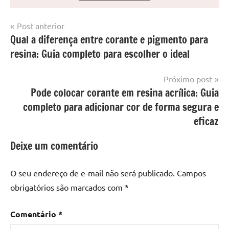
Navegação
Post anterior
Marcado
Mesa
Qual a diferença entre corante e pigmento para
de
com
resinada
resina: Guia completo para escolher o ideal
mesa
Post
com
resina
,
Próximo post
Mesa
Pode colocar corante em resina acrílica: Guia
com
completo para adicionar cor de forma segura e
resina
eficaz
epoxi
,
mesa
Deixe um comentário
de
madeira
,
O seu endereço de e-mail não será publicado.
Campos
Mesa
obrigatórios são marcados com
*
de
madeira
com
Comentário
*
resina
,