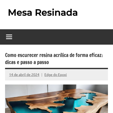
Pular
para
o
Mesa
Descubra
conteúdo
o
Resinada
fascinante
mundo
–
das
Como
mesas
Como escurecer resina acrílica de forma eficaz:
resinadas,
dicas e passo a passo
Fazer
onde
uma
a
14 de abril de 2024
Edge do Epoxi
Nenhum
elegância
Mesa
Comentário
da
madeira
Resinada
se
Passo
encontra
com