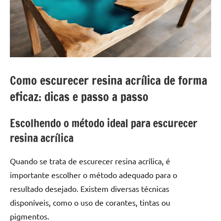
a
a
criatividade
passo
da
resina.
Explore
nossas
dicas
Como escurecer resina acrílica de forma
e
eficaz: dicas e passo a passo
inspirações
sobre
Escolhendo o método ideal para escurecer
mesa
de
resina acrílica
madeira
de
Quando se trata de escurecer resina acrílica, é
resina,
importante escolher o método adequado para o
incluindo
resultado desejado. Existem diversas técnicas
designs
disponíveis, como o uso de corantes, tintas ou
de
mesas
pigmentos.