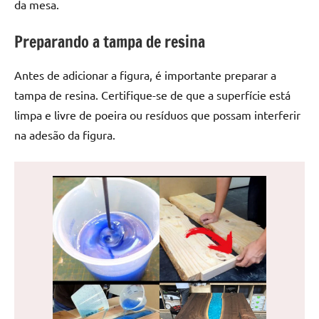
da mesa.
de
jantar
Preparando a tampa de resina
de
resina
Antes de adicionar a figura, é importante preparar a
e
as
tampa de resina. Certifique-se de que a superfície está
inovadoras
limpa e livre de poeira ou resíduos que possam interferir
mesas
na adesão da figura.
cascata
resinadas.
Quer
esteja
à
procura
de
uma
mesa
redonda
para