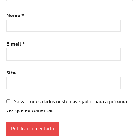
resina
,
Mesa
Nome
*
de
resina
com
madeira
,
E-mail
*
mesa
de
resina
epoxi
,
Site
mesa
resinada
,
Mesas
de
Salvar meus dados neste navegador para a próxima
madeira
vez que eu comentar.
resinadas
,
mesas
resinadas