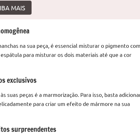
IBA MAIS
 homogênea
r
 manchas na sua peça, é essencial misturar o pigmento co
espátula para misturar os dois materiais até que a cor
os exclusivos
s suas peças é a marmorização. Para isso, basta adiciona
elicadamente para criar um efeito de mármore na sua
itos surpreendentes