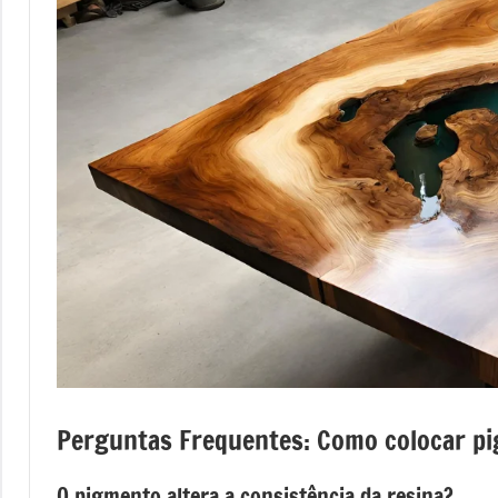
mesas
de
tampinhas
resinadas.
Perguntas Frequentes: Como colocar pi
O pigmento altera a consistência da resina?