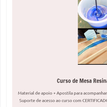
uma
mesa
redonda
para
reuniões
ou
uma
mesa
de
jantar
para
8
lugares,
Curso de Mesa Resin
aqui
você
Material de apoio + Apostila para acompanh
encontrará
Suporte de acesso ao curso com CERTIFICADO
tudo