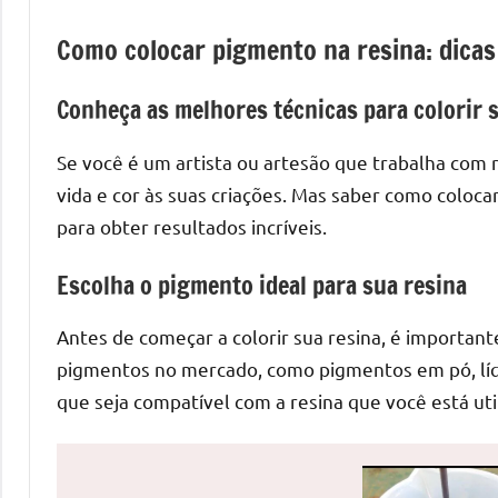
de
Como colocar pigmento na resina: dicas 
mesas
de
Conheça as melhores técnicas para colorir 
jantar
de
Se você é um artista ou artesão que trabalha com r
resina
vida e cor às suas criações. Mas saber como coloc
e
as
para obter resultados incríveis.
inovadoras
Escolha o pigmento ideal para sua resina
mesas
cascata
Antes de começar a colorir sua resina, é important
resinadas.
Quer
pigmentos no mercado, como pigmentos em pó, líqu
esteja
que seja compatível com a resina que você está uti
à
procura
de