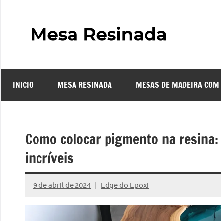
Pular
para
o
Mes
Descubra
conteúdo
o
Resi
fascinante
mundo
INICIO
MESA RESINADA
MESAS DE MADEIRA COM
das
–
mesas
resinadas,
Com
onde
Como colocar pigmento na resina: 
a
Faze
incríveis
elegância
da
uma
madeira
9 de abril de 2024
Edge do Epoxi
Nenhum
se
Comentário
Mes
encontra
com