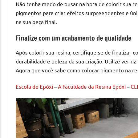
melhores
Não tenha medo de ousar na hora de colorir sua r
práticas
pigmentos para criar efeitos surpreendentes e úni
e
na sua peça final.
tendências
para
Finalize com um acabamento de qualidade
criar
mesa
Após colorir sua resina, certifique-se de finaliza
de
durabilidade e beleza da sua criação. Utilize verni
resinada
Agora que você sabe como colocar pigmento na resin
de
alta
Escola do Epóxi – A Faculdade da Resina Epóxi – C
qualidade,
como
as
populares
River
Tables
e