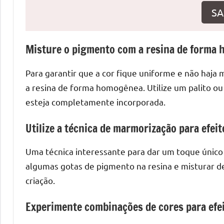
o
SA
que
precisa
para
Misture o pigmento com a resina de forma
transforma
seu
Para garantir que a cor fique uniforme e não haja
ambiente
a resina de forma homogênea. Utilize um palito ou 
com
esteja completamente incorporada.
peças
únicas.
Utilize a técnica de marmorização para efeit
Nosso
conteúdo
Uma técnica interessante para dar um toque único à
é
algumas gotas de pigmento na resina e misturar d
focado
criação.
em
apresentar
Experimente combinações de cores para efe
as