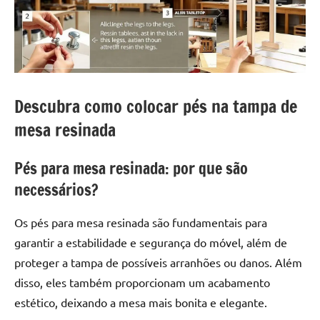
a
a
criatividade
passo
da
resina.
Explore
nossas
Descubra como colocar pés na tampa de
dicas
e
mesa resinada
inspirações
sobre
Pés para mesa resinada: por que são
mesa
necessários?
de
madeira
Os pés para mesa resinada são fundamentais para
de
garantir a estabilidade e segurança do móvel, além de
resina,
incluindo
proteger a tampa de possíveis arranhões ou danos. Além
designs
disso, eles também proporcionam um acabamento
de
estético, deixando a mesa mais bonita e elegante.
mesas