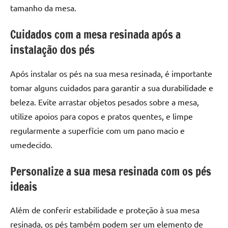
de
tamanho da mesa.
resinada
de
Cuidados com a mesa resinada após a
alta
instalação dos pés
qualidade,
como
Após instalar os pés na sua mesa resinada, é importante
as
tomar alguns cuidados para garantir a sua durabilidade e
populares
beleza. Evite arrastar objetos pesados sobre a mesa,
River
utilize apoios para copos e pratos quentes, e limpe
Tables
e
regularmente a superfície com um pano macio e
mesas
umedecido.
de
tampinhas
Personalize a sua mesa resinada com os pés
resinadas.
ideais
Além de conferir estabilidade e proteção à sua mesa
resinada, os pés também podem ser um elemento de