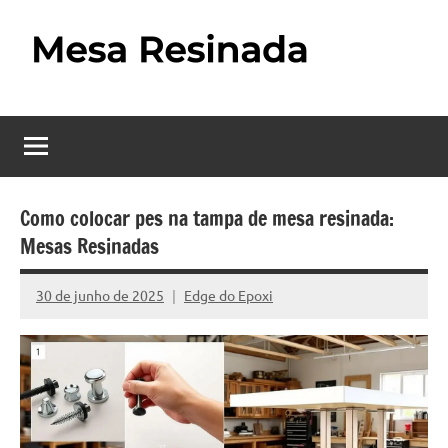
Pular
para
o
Mesa
Descubra
conteúdo
o
Resinada
fascinante
mundo
–
das
Como
mesas
Como colocar pes na tampa de mesa resinada:
resinadas,
Mesas Resinadas
Fazer
onde
uma
a
30 de junho de 2025
Edge do Epoxi
Nenhum
elegância
Mesa
Comentário
da
madeira
Resinada
se
Passo
encontra
com