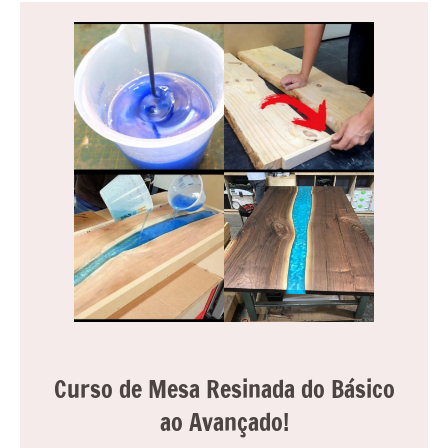
reuniões
ou
uma
mesa
de
jantar
para
8
lugares,
aqui
você
encontrará
tudo
o
que
precisa
Curso de Mesa Resinada do Básico
para
ao Avançado!
transformar