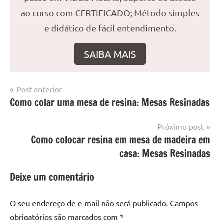
ao curso com CERTIFICADO; Método simples
e didático de fácil entendimento.
SAIBA MAIS
Navegação
Post anterior
Marcado
Mesa
Como colar uma mesa de resina: Mesas Resinadas
de
com
resinada
mesa
Post
Próximo post
com
Como colocar resina em mesa de madeira em
resina
,
Mesa
casa: Mesas Resinadas
com
resina
Deixe um comentário
epoxi
,
mesa
O seu endereço de e-mail não será publicado.
Campos
de
obrigatórios são marcados com
*