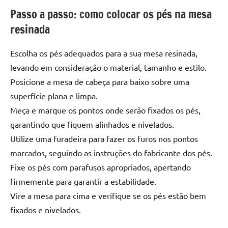
de
Passo a passo: como colocar os pés na mesa
jantar
resinada
de
resina
Escolha os pés adequados para a sua mesa resinada,
e
levando em consideração o material, tamanho e estilo.
as
inovadoras
Posicione a mesa de cabeça para baixo sobre uma
mesas
superfície plana e limpa.
cascata
Meça e marque os pontos onde serão fixados os pés,
resinadas.
garantindo que fiquem alinhados e nivelados.
Quer
Utilize uma furadeira para fazer os furos nos pontos
esteja
marcados, seguindo as instruções do fabricante dos pés.
à
procura
Fixe os pés com parafusos apropriados, apertando
de
firmemente para garantir a estabilidade.
uma
Vire a mesa para cima e verifique se os pés estão bem
mesa
fixados e nivelados.
redonda
para