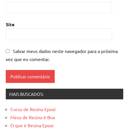
madeira
,
mesa
de
resina
Site
epoxi
,
mesa
resinada
,
Salvar meus dados neste navegador para a próxima
Mesas
de
vez que eu comentar.
madeira
resinadas
,
mesas
resinadas
MAIS BUSCADOS:
Curso de Resina Epoxi
Mesa de Resina é Boa
O que é Resina Epoxi