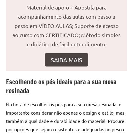
seu
Material de apoio + Apostila para
ambiente
com
acompanhamento das aulas com passo a
peças
passo em VÍDEO AULAS; Suporte de acesso
únicas.
ao curso com CERTIFICADO; Método simples
Nosso
e didático de fácil entendimento.
conteúdo
é
focado
SAIBA MAIS
em
apresentar
as
Escolhendo os pés ideais para a sua mesa
melhores
resinada
práticas
e
Na hora de escolher os pés para a sua mesa resinada, é
tendências
importante considerar não apenas o design e estilo, mas
para
também a qualidade e durabilidade do material. Procure
criar
por opções que sejam resistentes e adequadas ao peso e
mesa