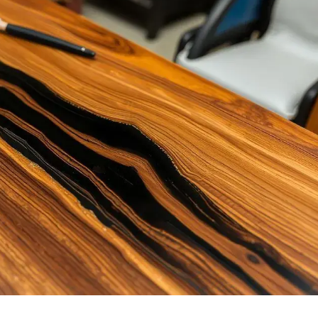
nada
e
o
o