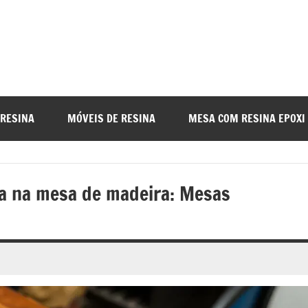
a
nada
 RESINA
MÓVEIS DE RESINA
MESA COM RESINA EPOXI
o
da na mesa de madeira: Mesas
r
a