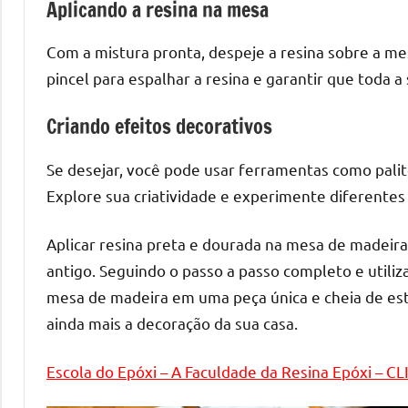
Aplicando a resina na mesa
o
que
Com a mistura pronta, despeje a resina sobre a me
precisa
para
pincel para espalhar a resina e garantir que toda a 
transforma
Criando efeitos decorativos
seu
ambiente
Se desejar, você pode usar ferramentas como palitos
com
Explore sua criatividade e experimente diferentes
peças
únicas.
Nosso
Aplicar resina preta e dourada na mesa de madeir
conteúdo
antigo. Seguindo o passo a passo completo e utiliz
é
mesa de madeira em uma peça única e cheia de esti
focado
ainda mais a decoração da sua casa.
em
apresentar
Escola do Epóxi – A Faculdade da Resina Epóxi – C
as