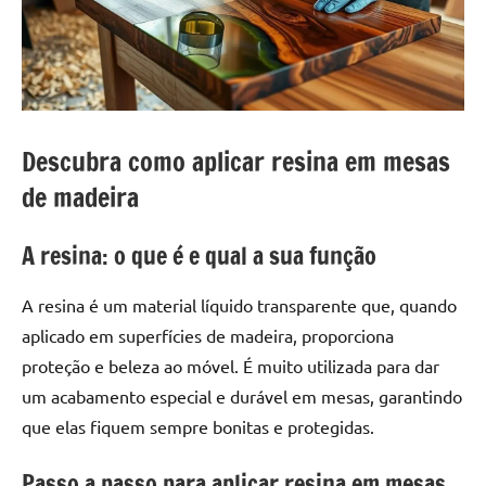
a
a
criatividade
passo
da
resina.
Explore
nossas
Descubra como aplicar resina em mesas
dicas
e
de madeira
inspirações
sobre
A resina: o que é e qual a sua função
mesa
de
A resina é um material líquido transparente que, quando
madeira
aplicado em superfícies de madeira, proporciona
de
proteção e beleza ao móvel. É muito utilizada para dar
resina,
incluindo
um acabamento especial e durável em mesas, garantindo
designs
que elas fiquem sempre bonitas e protegidas.
de
mesas
Passo a passo para aplicar resina em mesas