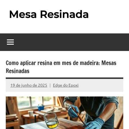
Pular
para
o
Mesa
Descubra
conteúdo
o
Resinada
fascinante
mundo
–
das
Como
mesas
Como aplicar resina em mes de madeira: Mesas
resinadas,
Resinadas
Fazer
onde
uma
a
19 de junho de 2025
Edge do Epoxi
Nenhum
elegância
Mesa
Comentário
da
madeira
Resinada
se
Passo
encontra
com