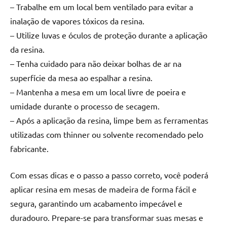
de
– Trabalhe em um local bem ventilado para evitar a
resinada
inalação de vapores tóxicos da resina.
de
– Utilize luvas e óculos de proteção durante a aplicação
alta
da resina.
qualidade,
– Tenha cuidado para não deixar bolhas de ar na
como
superfície da mesa ao espalhar a resina.
as
populares
– Mantenha a mesa em um local livre de poeira e
River
umidade durante o processo de secagem.
Tables
– Após a aplicação da resina, limpe bem as ferramentas
e
utilizadas com thinner ou solvente recomendado pelo
mesas
fabricante.
de
tampinhas
Com essas dicas e o passo a passo correto, você poderá
resinadas.
aplicar resina em mesas de madeira de forma fácil e
segura, garantindo um acabamento impecável e
duradouro. Prepare-se para transformar suas mesas e