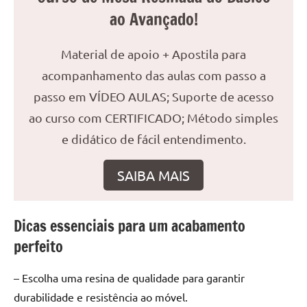
seu
ao Avançado!
ambiente
com
peças
Material de apoio + Apostila para
únicas.
acompanhamento das aulas com passo a
Nosso
passo em VÍDEO AULAS; Suporte de acesso
conteúdo
ao curso com CERTIFICADO; Método simples
é
focado
e didático de fácil entendimento.
em
apresentar
SAIBA MAIS
as
melhores
práticas
Dicas essenciais para um acabamento
e
perfeito
tendências
para
– Escolha uma resina de qualidade para garantir
criar
durabilidade e resistência ao móvel.
mesa