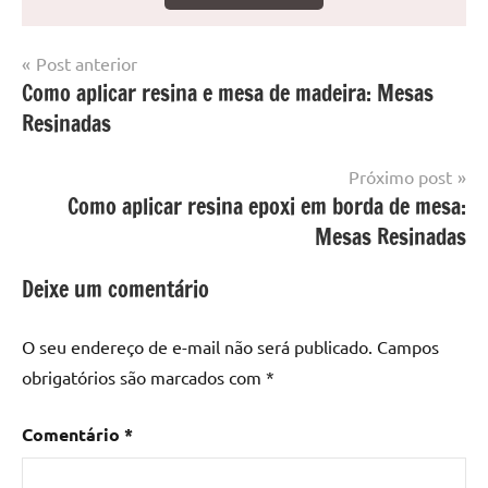
Navegação
Post anterior
Marcado
Mesa
Como aplicar resina e mesa de madeira: Mesas
de
com
resinada
Resinadas
mesa
Post
com
resina
,
Próximo post
Mesa
Como aplicar resina epoxi em borda de mesa:
com
Mesas Resinadas
resina
epoxi
,
Deixe um comentário
mesa
de
O seu endereço de e-mail não será publicado.
Campos
madeira
,
obrigatórios são marcados com
*
Mesa
de
Comentário
*
madeira
com