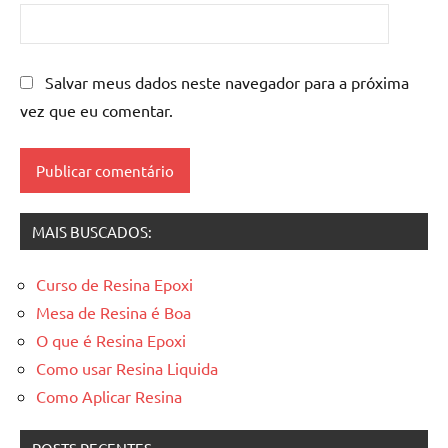
mesa
resinada
,
Mesas
de
Salvar meus dados neste navegador para a próxima
madeira
vez que eu comentar.
resinadas
,
mesas
resinadas
MAIS BUSCADOS:
Curso de Resina Epoxi
Mesa de Resina é Boa
O que é Resina Epoxi
Como usar Resina Liquida
Como Aplicar Resina