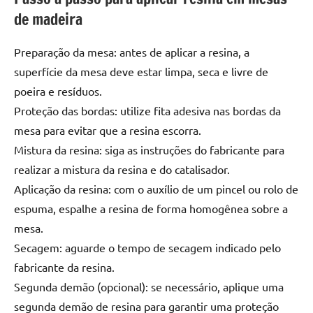
de
de madeira
jantar
de
Preparação da mesa: antes de aplicar a resina, a
resina
superfície da mesa deve estar limpa, seca e livre de
e
poeira e resíduos.
as
inovadoras
Proteção das bordas: utilize fita adesiva nas bordas da
mesas
mesa para evitar que a resina escorra.
cascata
Mistura da resina: siga as instruções do fabricante para
resinadas.
realizar a mistura da resina e do catalisador.
Quer
Aplicação da resina: com o auxílio de um pincel ou rolo de
esteja
espuma, espalhe a resina de forma homogênea sobre a
à
procura
mesa.
de
Secagem: aguarde o tempo de secagem indicado pelo
uma
fabricante da resina.
mesa
Segunda demão (opcional): se necessário, aplique uma
redonda
segunda demão de resina para garantir uma proteção
para