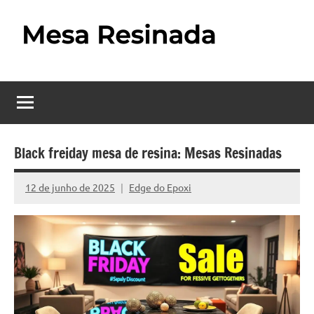
Pular
para
o
Mesa
Descubra
conteúdo
o
Resinada
fascinante
mundo
–
das
Como
mesas
Black freiday mesa de resina: Mesas Resinadas
resinadas,
Fazer
onde
12 de junho de 2025
Edge do Epoxi
Nenhum
uma
a
Comentário
elegância
Mesa
da
madeira
Resinada
se
Passo
encontra
com