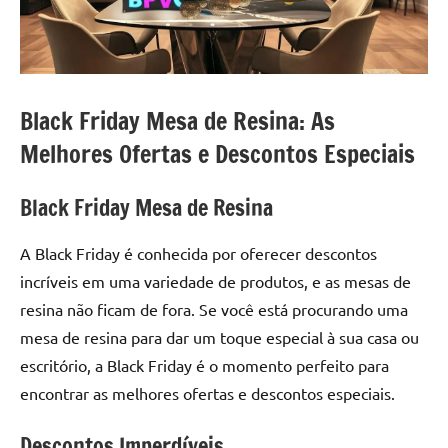
a
a
criatividade
passo
da
resina.
Explore
Black Friday Mesa de Resina: As
nossas
Melhores Ofertas e Descontos Especiais
dicas
e
inspirações
Black Friday Mesa de Resina
sobre
mesa
A Black Friday é conhecida por oferecer descontos
de
incríveis em uma variedade de produtos, e as mesas de
madeira
resina não ficam de fora. Se você está procurando uma
de
mesa de resina para dar um toque especial à sua casa ou
resina,
incluindo
escritório, a Black Friday é o momento perfeito para
designs
encontrar as melhores ofertas e descontos especiais.
de
mesas
Descontos Imperdíveis