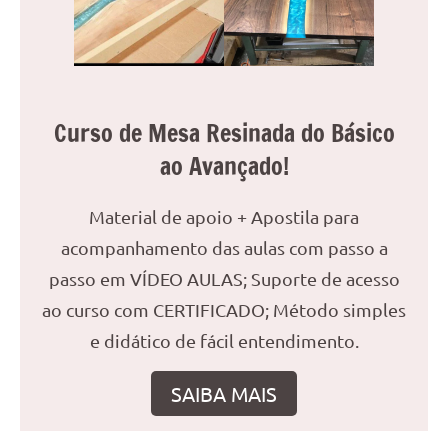
reuniões
ou
uma
mesa
de
Curso de Mesa Resinada do Básico
jantar
ao Avançado!
para
8
lugares,
Material de apoio + Apostila para
aqui
acompanhamento das aulas com passo a
você
passo em VÍDEO AULAS; Suporte de acesso
encontrará
tudo
ao curso com CERTIFICADO; Método simples
o
e didático de fácil entendimento.
que
precisa
SAIBA MAIS
para
transformar