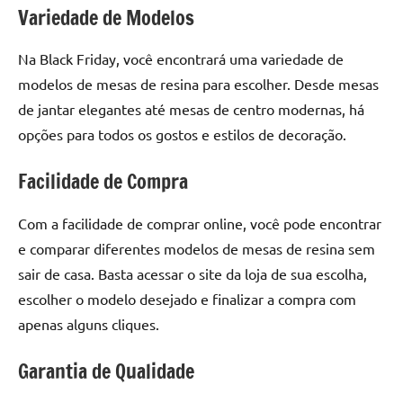
seu
Variedade de Modelos
ambiente
com
Na Black Friday, você encontrará uma variedade de
peças
modelos de mesas de resina para escolher. Desde mesas
únicas.
de jantar elegantes até mesas de centro modernas, há
Nosso
conteúdo
opções para todos os gostos e estilos de decoração.
é
Facilidade de Compra
focado
em
apresentar
Com a facilidade de comprar online, você pode encontrar
as
e comparar diferentes modelos de mesas de resina sem
melhores
sair de casa. Basta acessar o site da loja de sua escolha,
práticas
escolher o modelo desejado e finalizar a compra com
e
apenas alguns cliques.
tendências
para
Garantia de Qualidade
criar
mesa