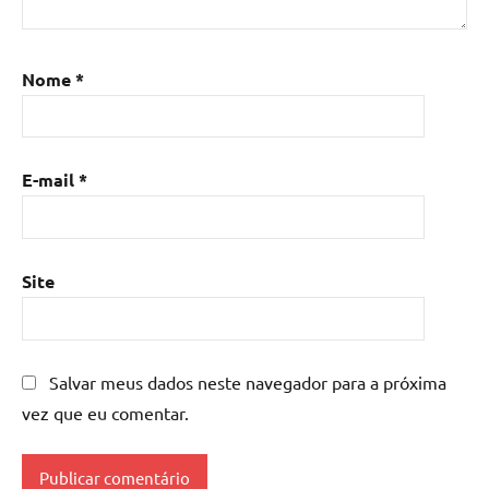
Mesa
de
resina
,
Nome
*
Mesa
de
resina
com
E-mail
*
madeira
,
mesa
de
resina
Site
epoxi
,
mesa
resinada
,
Salvar meus dados neste navegador para a próxima
Mesas
de
vez que eu comentar.
madeira
resinadas
,
mesas