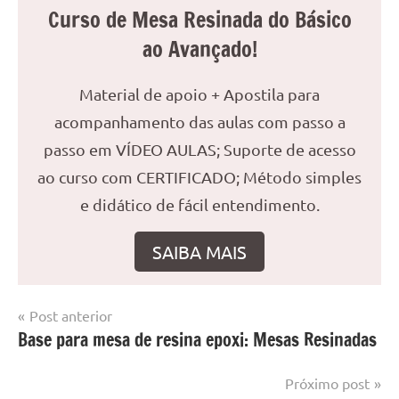
Curso de Mesa Resinada do Básico
ao Avançado!
Material de apoio + Apostila para
acompanhamento das aulas com passo a
passo em VÍDEO AULAS; Suporte de acesso
ao curso com CERTIFICADO; Método simples
e didático de fácil entendimento.
SAIBA MAIS
Navegação
Post anterior
Marcado
Mesa
Base para mesa de resina epoxi: Mesas Resinadas
de
com
resinada
mesa
Post
Próximo post
com