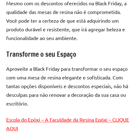
Mesmo com os descontos oferecidos na Black Friday, a
de
resinada
qualidade das mesas de resina não é comprometida.
de
Você pode ter a certeza de que está adquirindo um
alta
produto durável e resistente, que irá agregar beleza e
qualidade,
funcionalidade ao seu ambiente.
como
as
Transforme o seu Espaço
populares
River
Aproveite a Black Friday para transformar o seu espaço
Tables
com uma mesa de resina elegante e sofisticada. Com
e
mesas
tantas opções disponíveis e descontos especiais, não há
de
desculpas para não renovar a decoração da sua casa ou
tampinhas
escritório.
resinadas.
Escola do Epóxi – A Faculdade da Resina Epóxi – CLIQUE
AQUI