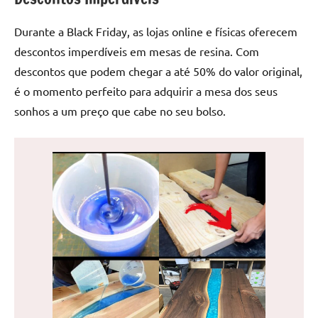
de
jantar
Durante a Black Friday, as lojas online e físicas oferecem
de
descontos imperdíveis em mesas de resina. Com
resina
descontos que podem chegar a até 50% do valor original,
e
é o momento perfeito para adquirir a mesa dos seus
as
sonhos a um preço que cabe no seu bolso.
inovadoras
mesas
cascata
resinadas.
Quer
esteja
à
procura
de
uma
mesa
redonda
para