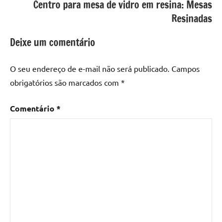
Centro para mesa de vidro em resina: Mesas
resina
,
Mesa
Resinadas
com
resina
Deixe um comentário
epoxi
,
mesa
O seu endereço de e-mail não será publicado.
Campos
de
obrigatórios são marcados com
*
madeira
,
Mesa
Comentário
*
de
madeira
com
resina
,
Mesa
de
madeira
com
resina
epoxi
,