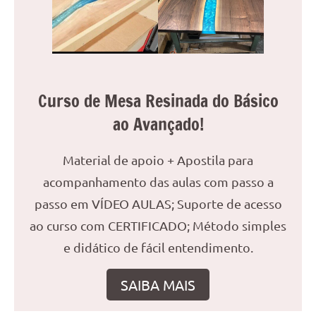
reuniões
ou
uma
mesa
de
Curso de Mesa Resinada do Básico
jantar
para
ao Avançado!
8
lugares,
Material de apoio + Apostila para
aqui
acompanhamento das aulas com passo a
você
encontrará
passo em VÍDEO AULAS; Suporte de acesso
tudo
ao curso com CERTIFICADO; Método simples
o
e didático de fácil entendimento.
que
precisa
SAIBA MAIS
para
transformar