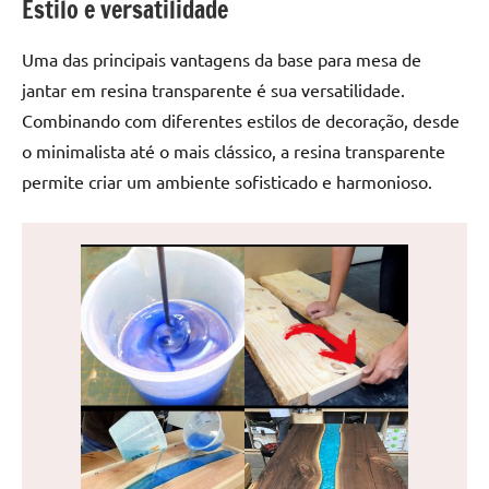
Estilo e versatilidade
de
jantar
Uma das principais vantagens da base para mesa de
de
jantar em resina transparente é sua versatilidade.
resina
e
Combinando com diferentes estilos de decoração, desde
as
o minimalista até o mais clássico, a resina transparente
inovadoras
permite criar um ambiente sofisticado e harmonioso.
mesas
cascata
resinadas.
Quer
esteja
à
procura
de
uma
mesa
redonda
para