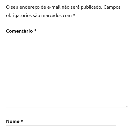
de
O seu endereço de e-mail não será publicado.
Campos
madeira
,
obrigatórios são marcados com
*
Mesa
de
Comentário
*
madeira
com
resina
,
Mesa
de
madeira
com
resina
epoxi
,
Mesa
de
resina
,
Mesa
Nome
*
de
resina