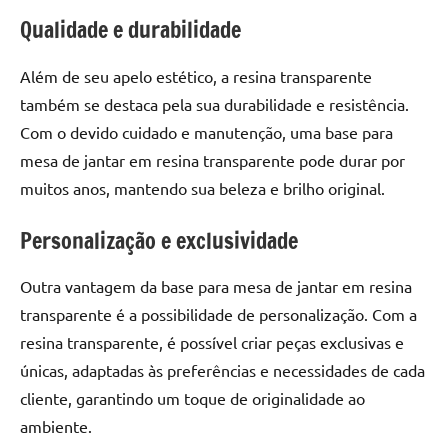
seu
Qualidade e durabilidade
ambiente
com
Além de seu apelo estético, a resina transparente
peças
únicas.
também se destaca pela sua durabilidade e resistência.
Nosso
Com o devido cuidado e manutenção, uma base para
conteúdo
mesa de jantar em resina transparente pode durar por
é
muitos anos, mantendo sua beleza e brilho original.
focado
em
Personalização e exclusividade
apresentar
as
Outra vantagem da base para mesa de jantar em resina
melhores
transparente é a possibilidade de personalização. Com a
práticas
e
resina transparente, é possível criar peças exclusivas e
tendências
únicas, adaptadas às preferências e necessidades de cada
para
cliente, garantindo um toque de originalidade ao
criar
ambiente.
mesa