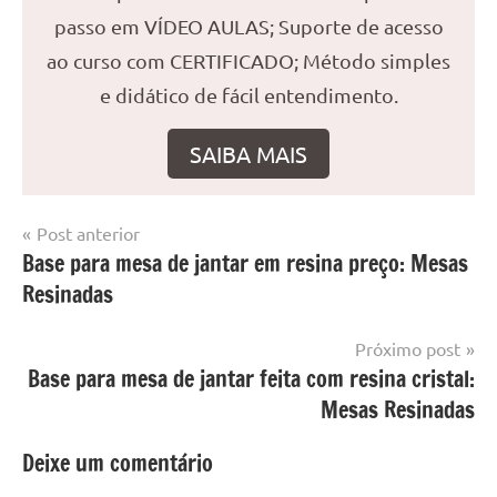
passo em VÍDEO AULAS; Suporte de acesso
ao curso com CERTIFICADO; Método simples
e didático de fácil entendimento.
SAIBA MAIS
Navegação
Post anterior
Marcado
Mesa
Base para mesa de jantar em resina preço: Mesas
de
com
resinada
Resinadas
mesa
Post
com
resina
,
Próximo post
Mesa
Base para mesa de jantar feita com resina cristal:
com
Mesas Resinadas
resina
epoxi
,
Deixe um comentário
mesa