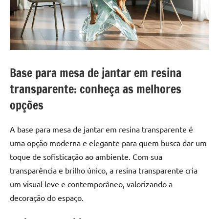
a
a
criatividade
passo
da
resina.
Explore
nossas
Base para mesa de jantar em resina
dicas
e
transparente: conheça as melhores
inspirações
opções
sobre
mesa
A base para mesa de jantar em resina transparente é
de
uma opção moderna e elegante para quem busca dar um
madeira
de
toque de sofisticação ao ambiente. Com sua
resina,
transparência e brilho único, a resina transparente cria
incluindo
um visual leve e contemporâneo, valorizando a
designs
decoração do espaço.
de
mesas