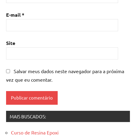
com
madeira
,
E-mail
*
mesa
de
resina
epoxi
,
Site
mesa
resinada
,
Mesas
de
Salvar meus dados neste navegador para a próxima
madeira
vez que eu comentar.
resinadas
,
mesas
resinadas
MAIS BUSCADOS:
Curso de Resina Epoxi