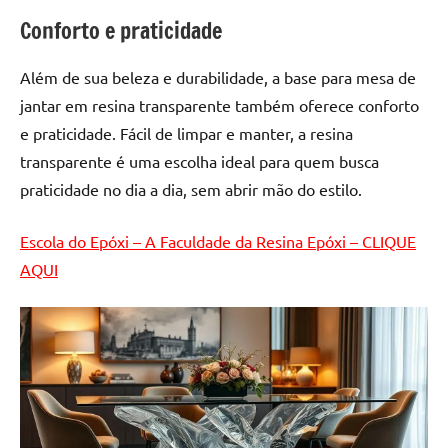
de
Conforto e praticidade
resinada
de
Além de sua beleza e durabilidade, a base para mesa de
alta
jantar em resina transparente também oferece conforto
qualidade,
como
e praticidade. Fácil de limpar e manter, a resina
as
transparente é uma escolha ideal para quem busca
populares
praticidade no dia a dia, sem abrir mão do estilo.
River
Tables
Escola do Epóxi – A Faculdade da Resina Epóxi – CLIQUE
e
AQUI
mesas
de
tampinhas
resinadas.