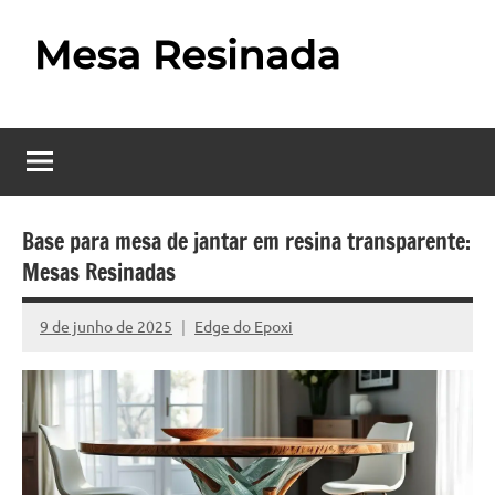
Pular
para
o
Mesa
Descubra
conteúdo
o
Resinada
fascinante
mundo
–
das
Como
mesas
Base para mesa de jantar em resina transparente:
resinadas,
Mesas Resinadas
Fazer
onde
uma
a
9 de junho de 2025
Edge do Epoxi
Nenhum
elegância
Mesa
Comentário
da
madeira
Resinada
se
Passo
encontra
com