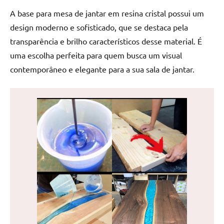
de
A base para mesa de jantar em resina cristal possui um
jantar
design moderno e sofisticado, que se destaca pela
de
transparência e brilho característicos desse material. É
resina
e
uma escolha perfeita para quem busca um visual
as
contemporâneo e elegante para a sua sala de jantar.
inovadoras
mesas
cascata
resinadas.
Quer
esteja
à
procura
de
uma
mesa
redonda
para