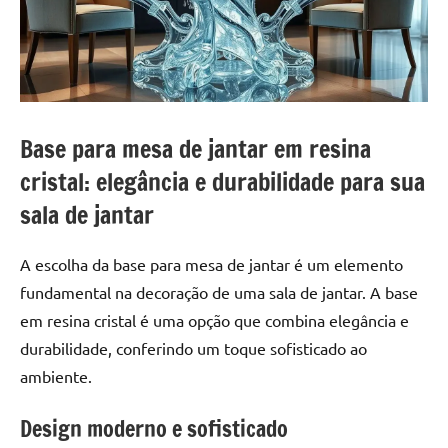
a
a
criatividade
passo
da
resina.
Explore
nossas
Base para mesa de jantar em resina
dicas
e
cristal: elegância e durabilidade para sua
inspirações
sala de jantar
sobre
mesa
A escolha da base para mesa de jantar é um elemento
de
fundamental na decoração de uma sala de jantar. A base
madeira
de
em resina cristal é uma opção que combina elegância e
resina,
durabilidade, conferindo um toque sofisticado ao
incluindo
ambiente.
designs
de
Design moderno e sofisticado
mesas