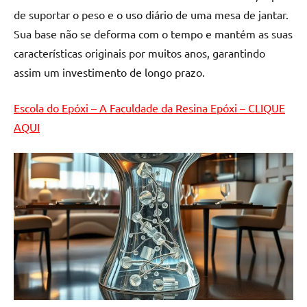
de
de suportar o peso e o uso diário de uma mesa de jantar.
resinada
Sua base não se deforma com o tempo e mantém as suas
de
características originais por muitos anos, garantindo
alta
assim um investimento de longo prazo.
qualidade,
como
as
Escola do Epóxi – A Faculdade da Resina Epóxi – CLIQUE
populares
AQUI
River
Tables
e
mesas
de
tampinhas
resinadas.