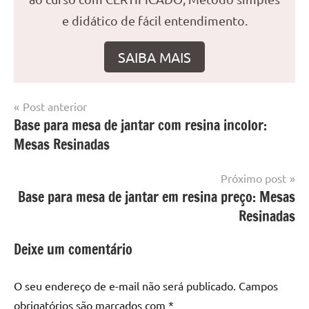
e didático de fácil entendimento.
SAIBA MAIS
Navegação
Post anterior
Marcado
Mesa
Base para mesa de jantar com resina incolor:
de
com
resinada
Mesas Resinadas
mesa
Post
com
resina
,
Próximo post
Mesa
Base para mesa de jantar em resina preço: Mesas
com
Resinadas
resina
epoxi
,
Deixe um comentário
mesa
de
O seu endereço de e-mail não será publicado.
Campos
madeira
,
obrigatórios são marcados com
*
Mesa