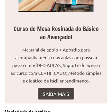
reuniões
ou
uma
mesa
Curso de Mesa Resinada do Básico
de
jantar
ao Avançado!
para
8
Material de apoio + Apostila para
lugares,
acompanhamento das aulas com passo a
aqui
passo em VÍDEO AULAS; Suporte de acesso
você
encontrará
ao curso com CERTIFICADO; Método simples
tudo
e didático de fácil entendimento.
o
que
SAIBA MAIS
precisa
para
transformar