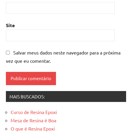
mesa
de
resina
epoxi
,
Site
mesa
resinada
,
Mesas
de
Salvar meus dados neste navegador para a próxima
madeira
vez que eu comentar.
resinadas
,
mesas
resinadas
MAIS BUSCADOS:
Curso de Resina Epoxi
Mesa de Resina é Boa
O que é Resina Epoxi