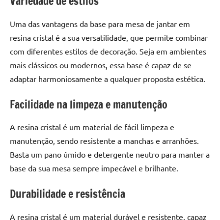
Variedade de estilos
seu
ambiente
Uma das vantagens da base para mesa de jantar em
com
resina cristal é a sua versatilidade, que permite combinar
peças
únicas.
com diferentes estilos de decoração. Seja em ambientes
Nosso
mais clássicos ou modernos, essa base é capaz de se
conteúdo
adaptar harmoniosamente a qualquer proposta estética.
é
focado
Facilidade na limpeza e manutenção
em
apresentar
A resina cristal é um material de fácil limpeza e
as
manutenção, sendo resistente a manchas e arranhões.
melhores
Basta um pano úmido e detergente neutro para manter a
práticas
e
base da sua mesa sempre impecável e brilhante.
tendências
para
Durabilidade e resistência
criar
mesa
A resina cristal é um material durável e resistente, capaz