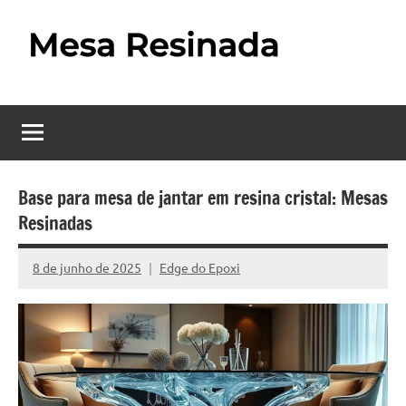
Pular
para
o
Mesa
Descubra
conteúdo
o
Resinada
fascinante
mundo
–
das
Como
mesas
Base para mesa de jantar em resina cristal: Mesas
resinadas,
Resinadas
Fazer
onde
uma
a
8 de junho de 2025
Edge do Epoxi
Nenhum
elegância
Mesa
Comentário
da
madeira
Resinada
se
Passo
encontra
com