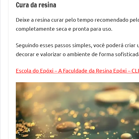
melhores
Cura da resina
práticas
e
Deixe a resina curar pelo tempo recomendado pelo
tendências
completamente seca e pronta para uso.
para
criar
Seguindo esses passos simples, você poderá criar 
mesa
decorar e valorizar o ambiente de forma sofisticad
de
resinada
Escola do Epóxi – A Faculdade da Resina Epóxi – C
de
alta
qualidade,
como
as
populares
River
Tables
e