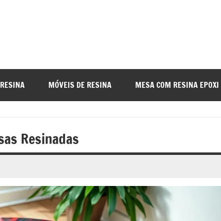
a
nada
 RESINA
MÓVEIS DE RESINA
MESA COM RESINA EPOXI
o
sas Resinadas
r
a