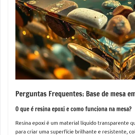
mesas
de
tampinhas
resinadas.
Perguntas Frequentes: Base de mesa em
O que é resina epoxi e como funciona na mesa?
Resina epoxi é um material líquido transparente qu
para criar uma superfície brilhante e resistente, 