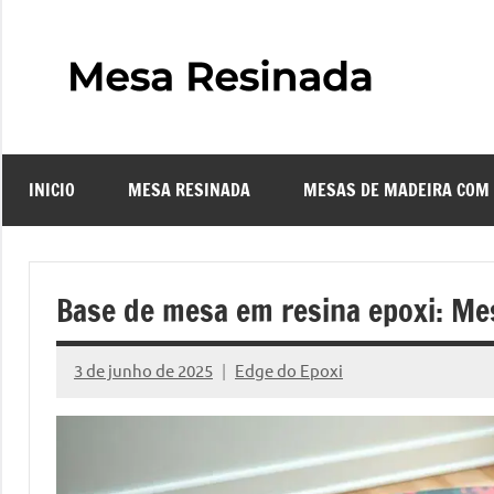
Pular
para
o
Mes
Descubra
conteúdo
o
Resi
fascinante
mundo
INICIO
MESA RESINADA
MESAS DE MADEIRA COM
das
–
mesas
resinadas,
Com
onde
Base de mesa em resina epoxi: Me
a
Faze
elegância
3 de junho de 2025
Edge do Epoxi
da
Nenhum
uma
madeira
Comentário
se
Mes
encontra
com