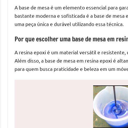
de
A base de mesa é um elemento essencial para garan
mesas
bastante moderna e sofisticada é a base de mesa e
de
uma peça única e durável utilizando essa técnica.
jantar
de
Por que escolher uma base de mesa em resi
resina
e
A resina epoxi é um material versátil e resistente,
as
Além disso, a base de mesa em resina epoxi é alta
inovadoras
para quem busca praticidade e beleza em um móve
mesas
cascata
resinadas.
Quer
esteja
à
procura
de