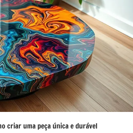
nada
e
o
o
mo criar uma peça única e durável