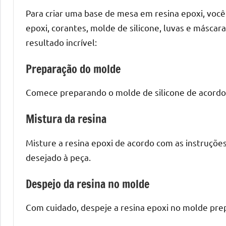
o
Para criar uma base de mesa em resina epoxi, você 
que
epoxi, corantes, molde de silicone, luvas e máscar
precisa
resultado incrível:
para
transforma
Preparação do molde
seu
ambiente
Comece preparando o molde de silicone de acordo
com
peças
Mistura da resina
únicas.
Nosso
Misture a resina epoxi de acordo com as instruções
conteúdo
desejado à peça.
é
focado
Despejo da resina no molde
em
apresentar
Com cuidado, despeje a resina epoxi no molde prep
as