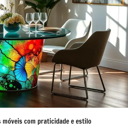
nada
e
o
o
 móveis com praticidade e estilo