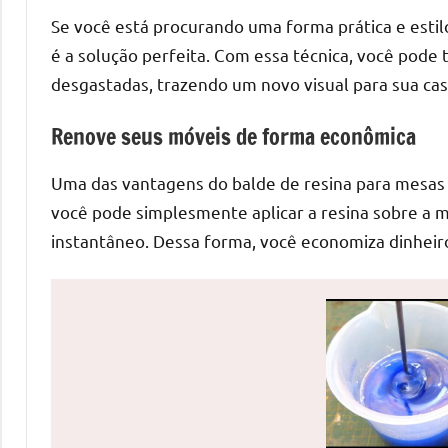
de
Se você está procurando uma forma prática e estil
mesas
é a solução perfeita. Com essa técnica, você pode
de
desgastadas, trazendo um novo visual para sua cas
jantar
de
Renove seus móveis de forma econômica
resina
e
Uma das vantagens do balde de resina para mesas 
as
você pode simplesmente aplicar a resina sobre a 
inovadoras
instantâneo. Dessa forma, você economiza dinheiro
mesas
cascata
resinadas.
Quer
esteja
à
procura
de