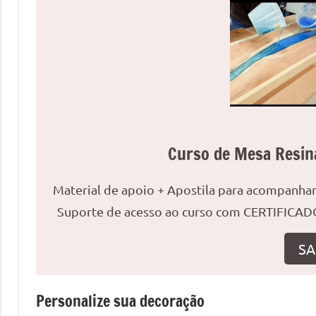
uma
mesa
redonda
para
reuniões
ou
uma
mesa
Curso de Mesa Resin
de
jantar
Material de apoio + Apostila para acompanh
para
8
Suporte de acesso ao curso com CERTIFICADO
lugares,
SA
aqui
você
encontrará
Personalize sua decoração
tudo