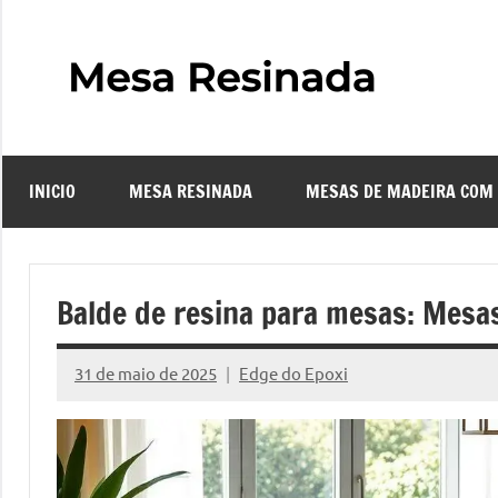
Pular
para
o
Mes
Descubra
conteúdo
o
Resi
fascinante
mundo
INICIO
MESA RESINADA
MESAS DE MADEIRA COM
das
–
mesas
resinadas,
Com
onde
Balde de resina para mesas: Mesa
a
Faze
elegância
31 de maio de 2025
Edge do Epoxi
da
Nenhum
uma
madeira
Comentário
se
Mes
encontra
com