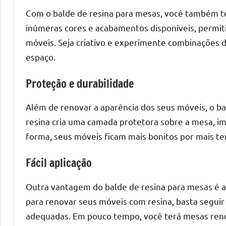
o
Com o balde de resina para mesas, você também te
que
inúmeras cores e acabamentos disponíveis, permiti
precisa
móveis. Seja criativo e experimente combinações di
para
transforma
espaço.
seu
Proteção e durabilidade
ambiente
com
Além de renovar a aparência dos seus móveis, o b
peças
resina cria uma camada protetora sobre a mesa, im
únicas.
Nosso
forma, seus móveis ficam mais bonitos por mais 
conteúdo
Fácil aplicação
é
focado
Outra vantagem do balde de resina para mesas é a s
em
apresentar
para renovar seus móveis com resina, basta seguir 
as
adequadas. Em pouco tempo, você terá mesas renov