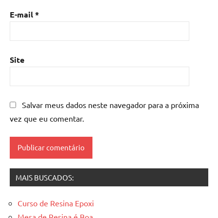
madeira
,
E-mail
*
mesa
de
resina
epoxi
,
Site
mesa
resinada
,
Mesas
de
Salvar meus dados neste navegador para a próxima
madeira
vez que eu comentar.
resinadas
,
mesas
resinadas
MAIS BUSCADOS:
Curso de Resina Epoxi
Mesa de Resina é Boa