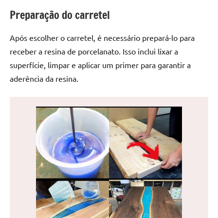
de
Preparação do carretel
jantar
de
Após escolher o carretel, é necessário prepará-lo para
resina
receber a resina de porcelanato. Isso inclui lixar a
e
as
superfície, limpar e aplicar um primer para garantir a
inovadoras
aderência da resina.
mesas
cascata
resinadas.
Quer
esteja
à
procura
de
uma
mesa
redonda
para