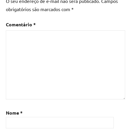
O seu endereço de e-mail não será publicado.
Campos
madeira
,
obrigatórios são marcados com
*
Mesa
de
Comentário
*
madeira
com
resina
,
Mesa
de
madeira
com
resina
epoxi
,
Mesa
de
resina
,
Mesa
Nome
*
de
resina
com