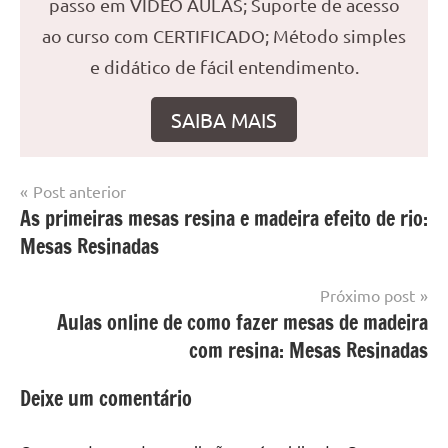
passo em VÍDEO AULAS; Suporte de acesso
ao curso com CERTIFICADO; Método simples
e didático de fácil entendimento.
SAIBA MAIS
Navegação
Post anterior
Marcado
Mesa
As primeiras mesas resina e madeira efeito de rio:
de
com
resinada
Mesas Resinadas
mesa
Post
com
resina
,
Próximo post
Mesa
Aulas online de como fazer mesas de madeira
com
com resina: Mesas Resinadas
resina
epoxi
,
Deixe um comentário
mesa
de