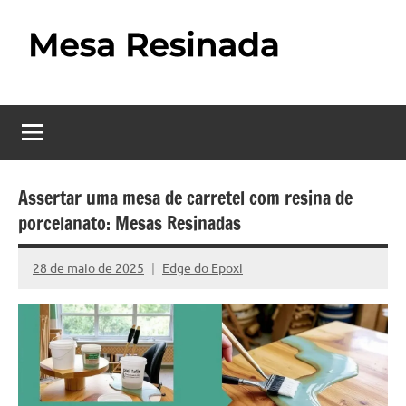
Pular
para
o
Mesa
Descubra
conteúdo
o
Resinada
fascinante
mundo
–
das
Como
mesas
Assertar uma mesa de carretel com resina de
resinadas,
porcelanato: Mesas Resinadas
Fazer
onde
uma
a
28 de maio de 2025
Edge do Epoxi
Nenhum
elegância
Mesa
Comentário
da
madeira
Resinada
se
Passo
encontra
com