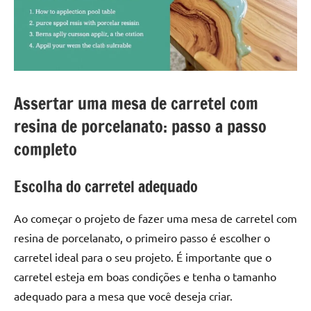
a
a
criatividade
passo
da
resina.
Explore
nossas
Assertar uma mesa de carretel com
dicas
e
resina de porcelanato: passo a passo
inspirações
completo
sobre
mesa
Escolha do carretel adequado
de
madeira
Ao começar o projeto de fazer uma mesa de carretel com
de
resina,
resina de porcelanato, o primeiro passo é escolher o
incluindo
carretel ideal para o seu projeto. É importante que o
designs
carretel esteja em boas condições e tenha o tamanho
de
adequado para a mesa que você deseja criar.
mesas