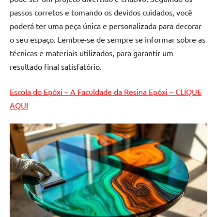
de
passos corretos e tomando os devidos cuidados, você
resinada
poderá ter uma peça única e personalizada para decorar
de
o seu espaço. Lembre-se de sempre se informar sobre as
alta
qualidade,
técnicas e materiais utilizados, para garantir um
como
resultado final satisfatório.
as
populares
Escola do Epóxi – A Faculdade da Resina Epóxi – CLIQUE
River
AQUI
Tables
e
mesas
de
tampinhas
resinadas.