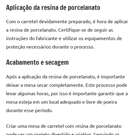
seu
Aplicação da resina de porcelanato
ambiente
com
Com o carretel devidamente preparado, é hora de aplicar
peças
a resina de porcelanato. Certifique-se de seguir as
únicas.
Nosso
instruções do fabricante e utilizar os equipamentos de
conteúdo
proteção necessários durante o processo.
é
focado
Acabamento e secagem
em
apresentar
Após a aplicação da resina de porcelanato, é importante
as
deixar a mesa secar completamente. Este processo pode
melhores
levar algumas horas, por isso é importante garantir que a
práticas
mesa esteja em um local adequado e livre de poeira
e
tendências
durante esse período.
para
criar
Criar uma mesa de carretel com resina de porcelanato
mesa
pode ser um projeto divertido e criativo. Seguindo os