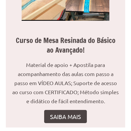
reuniões
ou
uma
mesa
de
Curso de Mesa Resinada do Básico
jantar
ao Avançado!
para
8
lugares,
Material de apoio + Apostila para
aqui
acompanhamento das aulas com passo a
você
passo em VÍDEO AULAS; Suporte de acesso
encontrará
tudo
ao curso com CERTIFICADO; Método simples
o
e didático de fácil entendimento.
que
precisa
SAIBA MAIS
para
transformar