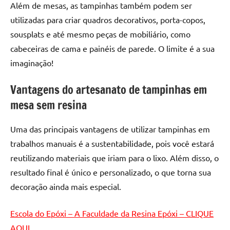
Além de mesas, as tampinhas também podem ser
de
resinada
utilizadas para criar quadros decorativos, porta-copos,
de
sousplats e até mesmo peças de mobiliário, como
alta
cabeceiras de cama e painéis de parede. O limite é a sua
qualidade,
imaginação!
como
as
Vantagens do artesanato de tampinhas em
populares
mesa sem resina
River
Tables
Uma das principais vantagens de utilizar tampinhas em
e
mesas
trabalhos manuais é a sustentabilidade, pois você estará
de
reutilizando materiais que iriam para o lixo. Além disso, o
tampinhas
resultado final é único e personalizado, o que torna sua
resinadas.
decoração ainda mais especial.
Escola do Epóxi – A Faculdade da Resina Epóxi – CLIQUE
AQUI