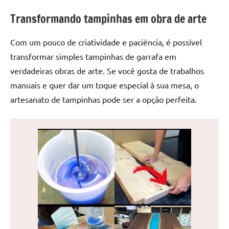
de
Transformando tampinhas em obra de arte
jantar
de
Com um pouco de criatividade e paciência, é possível
resina
e
transformar simples tampinhas de garrafa em
as
verdadeiras obras de arte. Se você gosta de trabalhos
inovadoras
manuais e quer dar um toque especial à sua mesa, o
mesas
artesanato de tampinhas pode ser a opção perfeita.
cascata
resinadas.
Quer
esteja
à
procura
de
uma
mesa
redonda
para