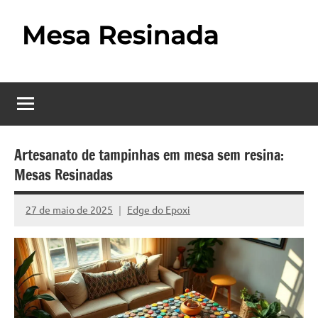
Pular
para
o
Mesa
Descubra
conteúdo
o
Resinada
fascinante
mundo
–
das
Como
mesas
Artesanato de tampinhas em mesa sem resina:
resinadas,
Mesas Resinadas
Fazer
onde
uma
a
27 de maio de 2025
Edge do Epoxi
Nenhum
elegância
Mesa
Comentário
da
madeira
Resinada
se
Passo
encontra
com