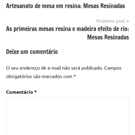
Mesa
Artesanato de mesa em resina: Mesas Resinadas
de
com
resinada
mesa
Post
Próximo post
com
As primeiras mesas resina e madeira efeito de rio:
resina
,
Mesa
Mesas Resinadas
com
resina
Deixe um comentário
epoxi
,
mesa
O seu endereço de e-mail não será publicado.
Campos
de
obrigatórios são marcados com
*
madeira
,
Mesa
Comentário
*
de
madeira
com
resina
,
Mesa
de