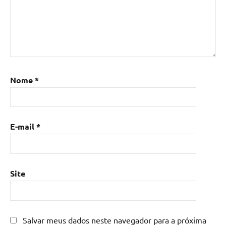
madeira
com
resina
epoxi
,
Mesa
de
resina
,
Nome
*
Mesa
de
resina
com
E-mail
*
madeira
,
mesa
de
resina
Site
epoxi
,
mesa
resinada
,
Salvar meus dados neste navegador para a próxima
Mesas