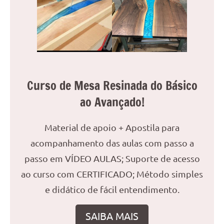
reuniões
ou
uma
mesa
de
jantar
Curso de Mesa Resinada do Básico
para
8
ao Avançado!
lugares,
aqui
Material de apoio + Apostila para
você
encontrará
acompanhamento das aulas com passo a
tudo
passo em VÍDEO AULAS; Suporte de acesso
o
ao curso com CERTIFICADO; Método simples
que
e didático de fácil entendimento.
precisa
para
transformar
SAIBA MAIS