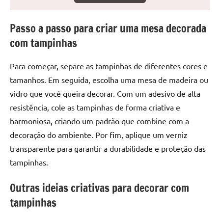
seu
ambiente
Passo a passo para criar uma mesa decorada
com
peças
com tampinhas
únicas.
Nosso
Para começar, separe as tampinhas de diferentes cores e
conteúdo
tamanhos. Em seguida, escolha uma mesa de madeira ou
é
vidro que você queira decorar. Com um adesivo de alta
focado
resistência, cole as tampinhas de forma criativa e
em
apresentar
harmoniosa, criando um padrão que combine com a
as
decoração do ambiente. Por fim, aplique um verniz
melhores
transparente para garantir a durabilidade e proteção das
práticas
tampinhas.
e
tendências
Outras ideias criativas para decorar com
para
tampinhas
criar
mesa