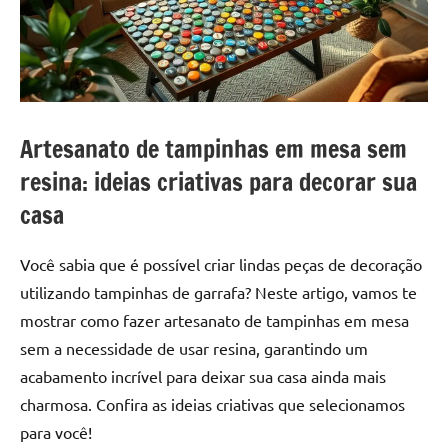
a
a
criatividade
passo
da
resina.
Explore
nossas
Artesanato de tampinhas em mesa sem
dicas
e
resina: ideias criativas para decorar sua
inspirações
casa
sobre
mesa
Você sabia que é possível criar lindas peças de decoração
de
utilizando tampinhas de garrafa? Neste artigo, vamos te
madeira
de
mostrar como fazer artesanato de tampinhas em mesa
resina,
sem a necessidade de usar resina, garantindo um
incluindo
acabamento incrível para deixar sua casa ainda mais
designs
charmosa. Confira as ideias criativas que selecionamos
de
para você!
mesas