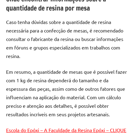
de
quantidade de resina por mesa
resinada
de
Caso tenha dúvidas sobre a quantidade de resina
alta
necessária para a confecção de mesas, é recomendado
qualidade,
consultar o fabricante da resina ou buscar informações
como
em fóruns e grupos especializados em trabalhos com
as
populares
resina.
River
Tables
Em resumo, a quantidade de mesas que é possível fazer
e
com 1 kg de resina dependerá do tamanho e da
mesas
espessura das peças, assim como de outros fatores que
de
influenciam na aplicação do material. Com um cálculo
tampinhas
preciso e atenção aos detalhes, é possível obter
resinadas.
resultados incríveis em seus projetos artesanais.
Escola do Epóxi – A Faculdade da Resina Epóxi – CLIQUE