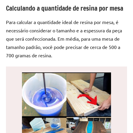
de
Calculando a quantidade de resina por mesa
jantar
de
Para calcular a quantidade ideal de resina por mesa, é
resina
necessário considerar o tamanho e a espessura da peça
e
que será confeccionada. Em média, para uma mesa de
as
inovadoras
tamanho padrão, você pode precisar de cerca de 500 a
mesas
700 gramas de resina.
cascata
resinadas.
Quer
esteja
à
procura
de
uma
mesa
redonda
para