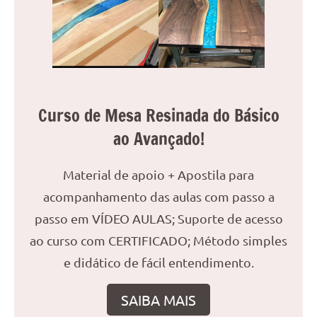
reuniões
ou
uma
mesa
de
jantar
Curso de Mesa Resinada do Básico
para
8
ao Avançado!
lugares,
aqui
Material de apoio + Apostila para
você
acompanhamento das aulas com passo a
encontrará
passo em VÍDEO AULAS; Suporte de acesso
tudo
o
ao curso com CERTIFICADO; Método simples
que
e didático de fácil entendimento.
precisa
para
SAIBA MAIS
transformar