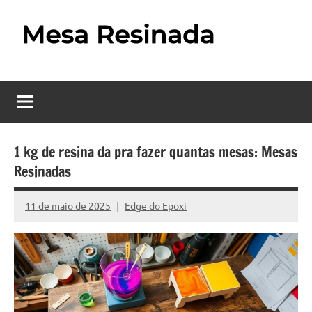
Pular
para
o
Mesa
Descubra
conteúdo
o
Resinada
fascinante
mundo
–
das
Como
mesas
1 kg de resina da pra fazer quantas mesas: Mesas
resinadas,
Resinadas
Fazer
onde
uma
a
11 de maio de 2025
Edge do Epoxi
Nenhum
elegância
Mesa
Comentário
da
madeira
Resinada
se
Passo
encontra
com