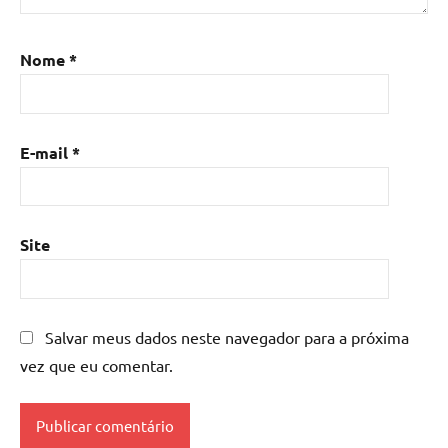
Mesa
de
resina
,
Nome
*
Mesa
de
resina
com
E-mail
*
madeira
,
mesa
de
resina
Site
epoxi
,
mesa
resinada
,
Salvar meus dados neste navegador para a próxima
Mesas
de
vez que eu comentar.
madeira
resinadas
,
mesas