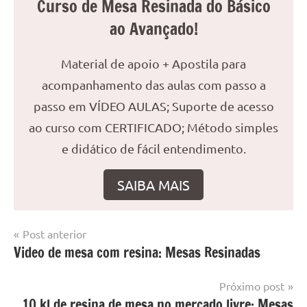
Curso de Mesa Resinada do Básico
ao Avançado!
Material de apoio + Apostila para
acompanhamento das aulas com passo a
passo em VÍDEO AULAS; Suporte de acesso
ao curso com CERTIFICADO; Método simples
e didático de fácil entendimento.
SAIBA MAIS
Navegação
Post anterior
Marcado
Mesa
Video de mesa com resina: Mesas Resinadas
de
com
resinada
mesa
Post
Próximo post
com
10 kl de resina de mesa no mercado livre: Mesas
resina
,