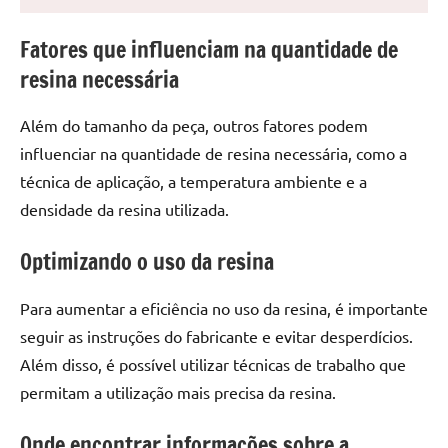
seu
ambiente
Fatores que influenciam na quantidade de
com
resina necessária
peças
únicas.
Nosso
Além do tamanho da peça, outros fatores podem
conteúdo
influenciar na quantidade de resina necessária, como a
é
técnica de aplicação, a temperatura ambiente e a
focado
densidade da resina utilizada.
em
apresentar
Optimizando o uso da resina
as
melhores
Para aumentar a eficiência no uso da resina, é importante
práticas
seguir as instruções do fabricante e evitar desperdícios.
e
Além disso, é possível utilizar técnicas de trabalho que
tendências
para
permitam a utilização mais precisa da resina.
criar
mesa
Onde encontrar informações sobre a