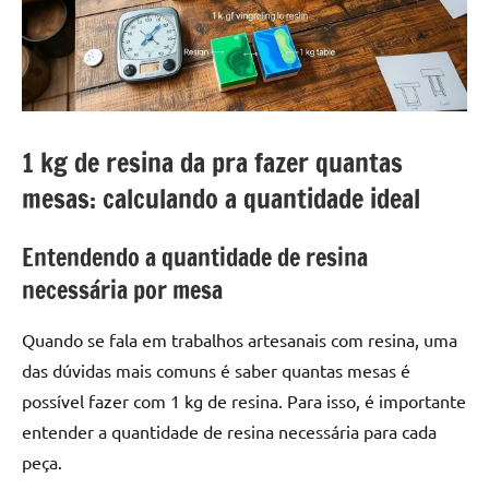
a
a
criatividade
passo
da
resina.
Explore
nossas
1 kg de resina da pra fazer quantas
dicas
e
mesas: calculando a quantidade ideal
inspirações
sobre
Entendendo a quantidade de resina
mesa
necessária por mesa
de
madeira
Quando se fala em trabalhos artesanais com resina, uma
de
das dúvidas mais comuns é saber quantas mesas é
resina,
incluindo
possível fazer com 1 kg de resina. Para isso, é importante
designs
entender a quantidade de resina necessária para cada
de
peça.
mesas