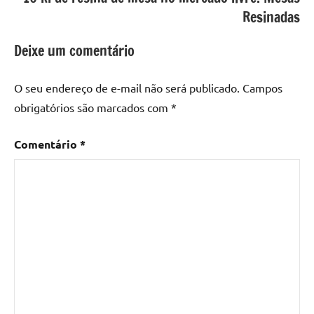
Mesa
Resinadas
com
resina
Deixe um comentário
epoxi
,
mesa
O seu endereço de e-mail não será publicado.
Campos
de
obrigatórios são marcados com
*
madeira
,
Mesa
Comentário
*
de
madeira
com
resina
,
Mesa
de
madeira
com
resina
epoxi
,