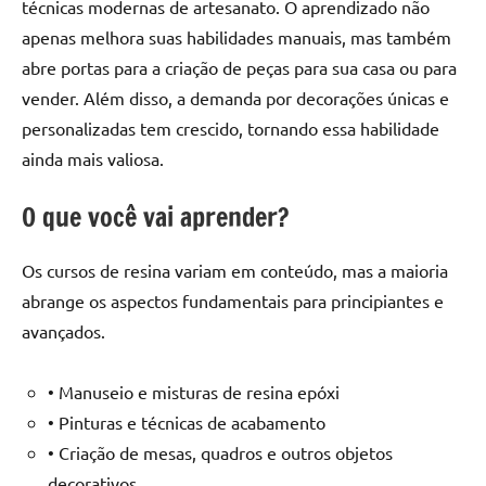
seu
técnicas modernas de artesanato. O aprendizado não
ambiente
apenas melhora suas habilidades manuais, mas também
com
abre portas para a criação de peças para sua casa ou para
peças
vender. Além disso, a demanda por decorações únicas e
únicas.
personalizadas tem crescido, tornando essa habilidade
Nosso
ainda mais valiosa.
conteúdo
é
O que você vai aprender?
focado
em
apresentar
Os cursos de resina variam em conteúdo, mas a maioria
as
abrange os aspectos fundamentais para principiantes e
melhores
avançados.
práticas
e
• Manuseio e misturas de resina epóxi
tendências
para
• Pinturas e técnicas de acabamento
criar
• Criação de mesas, quadros e outros objetos
mesa
decorativos