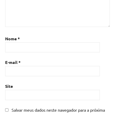
resina
epoxi
,
Mesa
de
resina
,
Mesa
Nome
*
de
resina
com
madeira
,
E-mail
*
mesa
de
resina
epoxi
,
Site
mesa
resinada
,
Mesas
de
Salvar meus dados neste navegador para a próxima