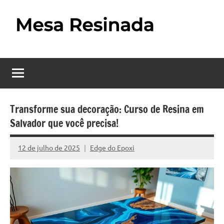
Pular
para
o
Mesa
Descubra
conteúdo
o
Resinada
fascinante
mundo
–
das
Como
mesas
Transforme sua decoração: Curso de Resina em
resinadas,
Salvador que você precisa!
Fazer
onde
uma
a
12 de julho de 2025
Edge do Epoxi
Nenhum
elegância
Mesa
Comentário
da
madeira
Resinada
se
Passo
encontra
com