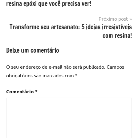
resina epóxi que você precisa ver!
mesa
Post
com
resina
,
Próximo post
Mesa
Transforme seu artesanato: 5 ideias irresistíveis
com
com resina!
resina
epoxi
,
Deixe um comentário
mesa
de
O seu endereço de e-mail não será publicado.
Campos
madeira
,
obrigatórios são marcados com
*
Mesa
de
Comentário
*
madeira
com
resina
,
Mesa
de
madeira
com