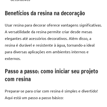
de
resinada
Benefícios da resina na decoração
de
alta
Usar resina para decorar oferece vantagens significativas.
qualidade,
A versatilidade da resina permite criar desde mesas
como
as
elegantes até acessórios decorativos. Além disso, a
populares
resina é durável e resistente à água, tornando-a ideal
River
para diversas aplicações em ambientes internos e
Tables
externos.
e
mesas
Passo a passo: como iniciar seu projeto
de
com resina
tampinhas
resinadas.
Preparar-se para criar com resina é simples e divertido!
Aqui está um passo a passo básico: