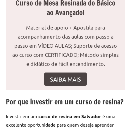
Curso de Mesa Resinada do Básico
reuniões
ao Avançado!
ou
uma
mesa
Material de apoio + Apostila para
de
acompanhamento das aulas com passo a
jantar
passo em VÍDEO AULAS; Suporte de acesso
para
ao curso com CERTIFICADO; Método simples
8
lugares,
e didático de fácil entendimento.
aqui
você
SAIBA MAIS
encontrará
tudo
o
Por que investir em um curso de resina?
que
precisa
Investir em um
curso de resina em Salvador
é uma
para
excelente oportunidade para quem deseja aprender
transformar