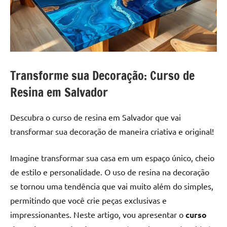
a
a
criatividade
passo
da
resina.
Explore
nossas
Transforme sua Decoração: Curso de
dicas
e
Resina em Salvador
inspirações
sobre
Descubra o curso de resina em Salvador que vai
mesa
transformar sua decoração de maneira criativa e original!
de
madeira
Imagine transformar sua casa em um espaço único, cheio
de
de estilo e personalidade. O uso de resina na decoração
resina,
incluindo
se tornou uma tendência que vai muito além do simples,
designs
permitindo que você crie peças exclusivas e
de
impressionantes. Neste artigo, vou apresentar o
curso
mesas