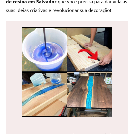
de resina em Salvador
que você precisa para dar vida às
de
suas ideias criativas e revolucionar sua decoração!
jantar
de
resina
e
as
inovadoras
mesas
cascata
resinadas.
Quer
esteja
à
procura
de
uma
mesa
redonda
para