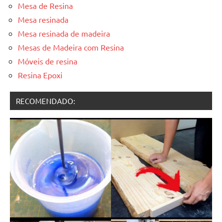
Mesa de Resina
Mesa resinada
Mesa resinada de madeira
Mesas de Madeira com Resina
Móveis de resina
Resina Epoxi
RECOMENDADO: