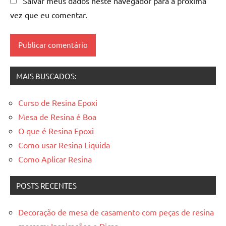
Salvar meus dados neste navegador para a próxima
madeira
vez que eu comentar.
resinadas
,
mesas
resinadas
MAIS BUSCADOS:
Curso de Resina Epoxi
Mesa de Resina é Boa
O que é Resina Epoxi
Como usar Resina Liquida
Como Aplicar Resina
POSTS RECENTES
Decoração de mesa de casamento com peças de resina
marrom: Inspirações e Dicas