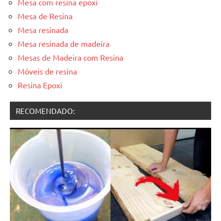
Mesa com resina epoxi
Mesa de Resina
Mesa resinada
Mesa resinada de madeira
Mesas de Madeira com Resina
Móveis de resina
Resina Epoxi
RECOMENDADO: