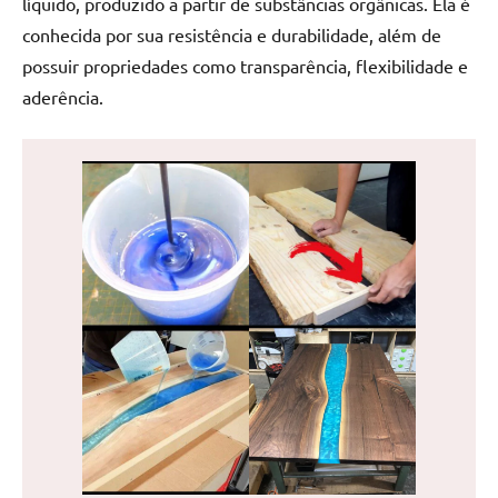
líquido, produzido a partir de substâncias orgânicas. Ela é
de
conhecida por sua resistência e durabilidade, além de
jantar
possuir propriedades como transparência, flexibilidade e
de
resina
aderência.
e
as
inovadoras
mesas
cascata
resinadas.
Quer
esteja
à
procura
de
uma
mesa
redonda
para