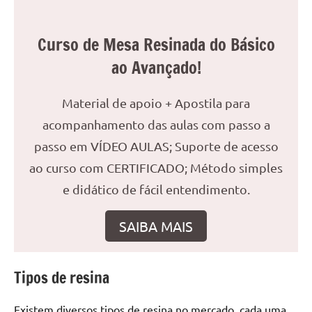
reuniões
ou
Curso de Mesa Resinada do Básico
uma
ao Avançado!
mesa
de
jantar
Material de apoio + Apostila para
para
acompanhamento das aulas com passo a
8
passo em VÍDEO AULAS; Suporte de acesso
lugares,
aqui
ao curso com CERTIFICADO; Método simples
você
e didático de fácil entendimento.
encontrará
tudo
SAIBA MAIS
o
que
precisa
Tipos de resina
para
transformar
Existem diversos tipos de resina no mercado, cada uma