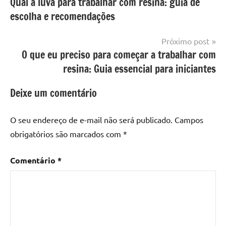
Qual a luva para trabalhar com resina: guia de
de
com
resinada
escolha e recomendações
mesa
Post
com
resina
,
Próximo post
Mesa
O que eu preciso para começar a trabalhar com
com
resina: Guia essencial para iniciantes
resina
epoxi
,
Deixe um comentário
mesa
de
O seu endereço de e-mail não será publicado.
Campos
madeira
,
obrigatórios são marcados com
*
Mesa
de
Comentário
*
madeira
com
resina
,
Mesa
de
madeira