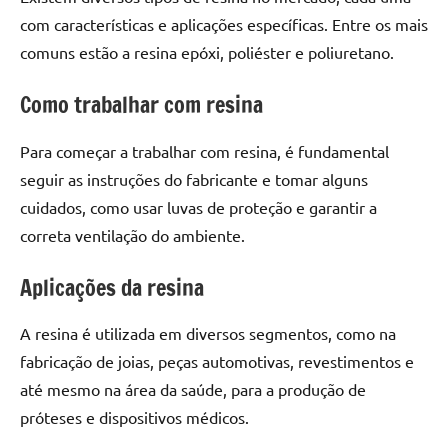
seu
com características e aplicações específicas. Entre os mais
ambiente
comuns estão a resina epóxi, poliéster e poliuretano.
com
peças
Como trabalhar com resina
únicas.
Nosso
conteúdo
Para começar a trabalhar com resina, é fundamental
é
seguir as instruções do fabricante e tomar alguns
focado
cuidados, como usar luvas de proteção e garantir a
em
correta ventilação do ambiente.
apresentar
as
Aplicações da resina
melhores
práticas
A resina é utilizada em diversos segmentos, como na
e
fabricação de joias, peças automotivas, revestimentos e
tendências
para
até mesmo na área da saúde, para a produção de
criar
próteses e dispositivos médicos.
mesa