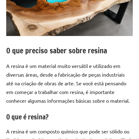
a
a
criatividade
passo
da
resina.
Explore
nossas
dicas
O que preciso saber sobre resina
e
inspirações
A resina é um material muito versátil e utilizado em
sobre
diversas áreas, desde a fabricação de peças industriais
mesa
até na criação de obras de arte. Se você está pensando
de
madeira
em começar a trabalhar com resina, é importante
de
conhecer algumas informações básicas sobre o material.
resina,
incluindo
O que é resina?
designs
de
A resina é um composto químico que pode ser sólido ou
mesas