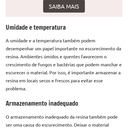
seu
SAIBA MAIS
ambiente
com
peças
Umidade e temperatura
únicas.
Nosso
A umidade e a temperatura também podem
conteúdo
desempenhar um papel importante no escurecimento da
é
focado
resina. Ambientes úmidos e quentes favorecem o
em
crescimento de fungos e bactérias que podem manchar e
apresentar
escurecer o material. Por isso, é importante armazenar a
as
resina em locais secos e frescos para evitar esse
melhores
problema.
práticas
e
Armazenamento inadequado
tendências
para
O armazenamento inadequado da resina também pode
criar
ser uma causa do escurecimento. Deixar o material
mesa