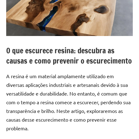
a
a
criatividade
passo
da
resina.
Explore
nossas
dicas
O que escurece resina: descubra as
e
causas e como prevenir o escurecimento
inspirações
sobre
mesa
A resina é um material amplamente utilizado em
de
diversas aplicações industriais e artesanais devido à sua
madeira
versatilidade e durabilidade. No entanto, é comum que
de
com o tempo a resina comece a escurecer, perdendo sua
resina,
transparência e brilho. Neste artigo, exploraremos as
incluindo
causas desse escurecimento e como prevenir esse
designs
de
problema.
mesas