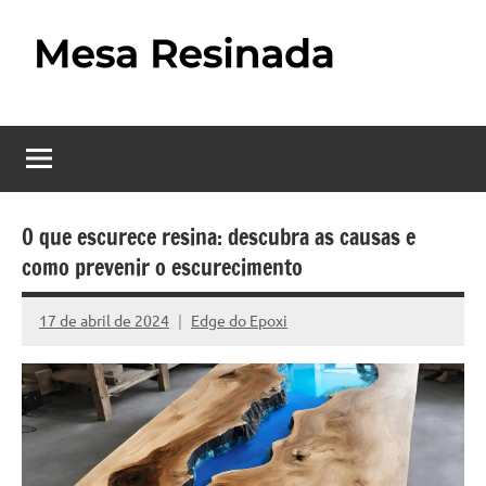
Pular
para
o
Mesa
Descubra
conteúdo
o
Resinada
fascinante
mundo
–
das
Como
mesas
O que escurece resina: descubra as causas e
resinadas,
como prevenir o escurecimento
Fazer
onde
uma
a
17 de abril de 2024
Edge do Epoxi
Nenhum
elegância
Mesa
Comentário
da
madeira
Resinada
se
Passo
encontra
com