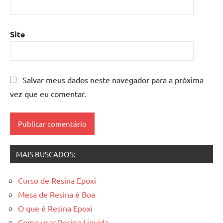
de
resina
epoxi
,
Site
mesa
resinada
,
Mesas
de
Salvar meus dados neste navegador para a próxima
madeira
vez que eu comentar.
resinadas
,
mesas
resinadas
MAIS BUSCADOS:
Curso de Resina Epoxi
Mesa de Resina é Boa
O que é Resina Epoxi
Como usar Resina Liquida