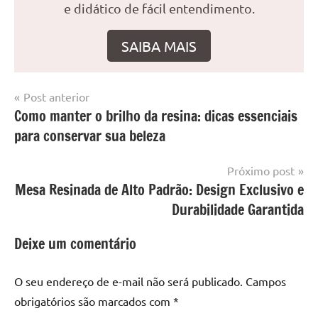
e didático de fácil entendimento.
SAIBA MAIS
Navegação
Post anterior
Marcado
Mesa
Como manter o brilho da resina: dicas essenciais
de
com
resinada
para conservar sua beleza
mesa
Post
com
resina
,
Próximo post
Mesa
Mesa Resinada de Alto Padrão: Design Exclusivo e
com
Durabilidade Garantida
resina
epoxi
,
Deixe um comentário
mesa
de
O seu endereço de e-mail não será publicado.
Campos
madeira
,
obrigatórios são marcados com
*
Mesa