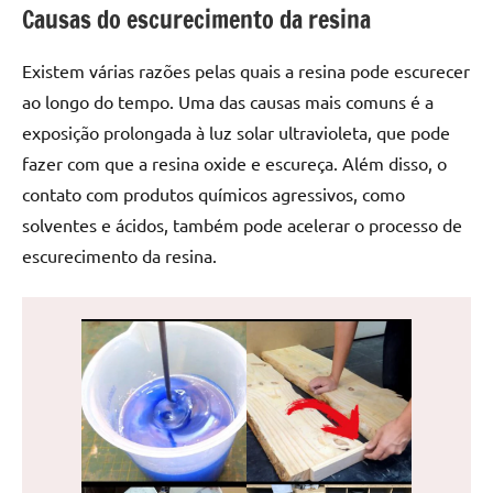
Causas do escurecimento da resina
de
jantar
de
Existem várias razões pelas quais a resina pode escurecer
resina
ao longo do tempo. Uma das causas mais comuns é a
e
exposição prolongada à luz solar ultravioleta, que pode
as
fazer com que a resina oxide e escureça. Além disso, o
inovadoras
contato com produtos químicos agressivos, como
mesas
solventes e ácidos, também pode acelerar o processo de
cascata
resinadas.
escurecimento da resina.
Quer
esteja
à
procura
de
uma
mesa
redonda
para