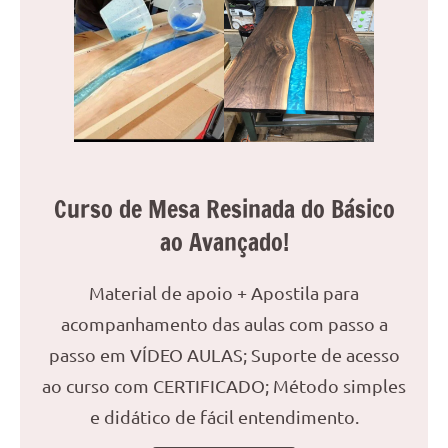
reuniões
ou
uma
mesa
de
jantar
para
8
Curso de Mesa Resinada do Básico
lugares,
ao Avançado!
aqui
você
encontrará
Material de apoio + Apostila para
tudo
acompanhamento das aulas com passo a
o
passo em VÍDEO AULAS; Suporte de acesso
que
precisa
ao curso com CERTIFICADO; Método simples
para
e didático de fácil entendimento.
transformar