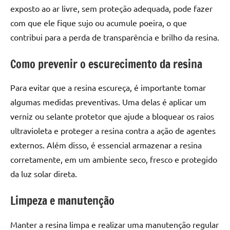
de
exposto ao ar livre, sem proteção adequada, pode fazer
resinada
com que ele fique sujo ou acumule poeira, o que
de
contribui para a perda de transparência e brilho da resina.
alta
qualidade,
Como prevenir o escurecimento da resina
como
as
Para evitar que a resina escureça, é importante tomar
populares
algumas medidas preventivas. Uma delas é aplicar um
River
verniz ou selante protetor que ajude a bloquear os raios
Tables
e
ultravioleta e proteger a resina contra a ação de agentes
mesas
externos. Além disso, é essencial armazenar a resina
de
corretamente, em um ambiente seco, fresco e protegido
tampinhas
da luz solar direta.
resinadas.
Limpeza e manutenção
Manter a resina limpa e realizar uma manutenção regular