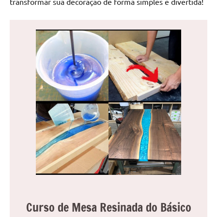
transformar sua decoração de forma simples e divertida!
de
jantar
de
resina
e
as
inovadoras
mesas
cascata
resinadas.
Quer
esteja
à
procura
de
uma
mesa
redonda
Curso de Mesa Resinada do Básico
para