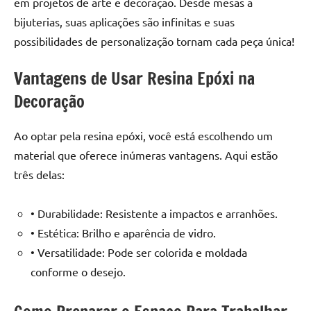
em projetos de arte e decoração. Desde mesas a
seu
ambiente
bijuterias, suas aplicações são infinitas e suas
com
possibilidades de personalização tornam cada peça única!
peças
únicas.
Vantagens de Usar Resina Epóxi na
Nosso
Decoração
conteúdo
é
Ao optar pela resina epóxi, você está escolhendo um
focado
em
material que oferece inúmeras vantagens. Aqui estão
apresentar
três delas:
as
melhores
• Durabilidade: Resistente a impactos e arranhões.
práticas
• Estética: Brilho e aparência de vidro.
e
• Versatilidade: Pode ser colorida e moldada
tendências
para
conforme o desejo.
criar
mesa