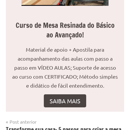
Curso de Mesa Resinada do Básico
ao Avançado!
Material de apoio + Apostila para
acompanhamento das aulas com passo a
passo em VÍDEO AULAS; Suporte de acesso
ao curso com CERTIFICADO; Método simples
e didático de fácil entendimento.
SAIBA MAIS
Navegação
Post anterior
Marcado
Mesa
Transforme sua casa: 5 passos para criar a mesa