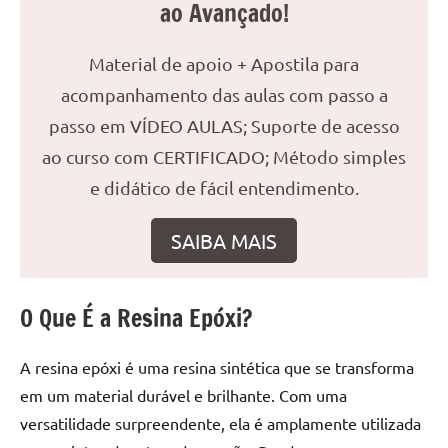
ao Avançado!
reuniões
ou
Material de apoio + Apostila para
uma
mesa
acompanhamento das aulas com passo a
de
passo em VÍDEO AULAS; Suporte de acesso
jantar
ao curso com CERTIFICADO; Método simples
para
e didático de fácil entendimento.
8
lugares,
aqui
SAIBA MAIS
você
encontrará
tudo
O Que É a Resina Epóxi?
o
que
A resina epóxi é uma resina sintética que se transforma
precisa
em um material durável e brilhante. Com uma
para
versatilidade surpreendente, ela é amplamente utilizada
transformar