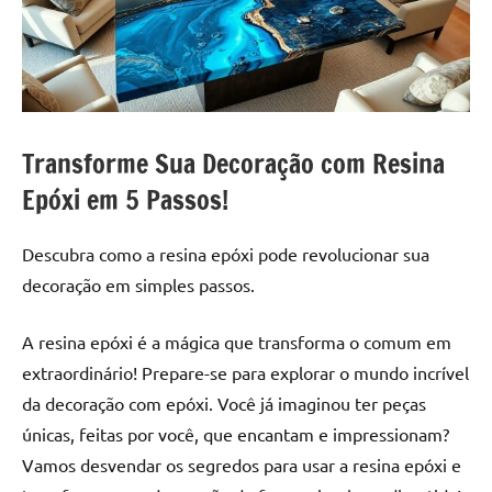
a
a
criatividade
passo
da
resina.
Explore
nossas
Transforme Sua Decoração com Resina
dicas
e
Epóxi em 5 Passos!
inspirações
sobre
Descubra como a resina epóxi pode revolucionar sua
mesa
decoração em simples passos.
de
madeira
A resina epóxi é a mágica que transforma o comum em
de
extraordinário! Prepare-se para explorar o mundo incrível
resina,
incluindo
da decoração com epóxi. Você já imaginou ter peças
designs
únicas, feitas por você, que encantam e impressionam?
de
Vamos desvendar os segredos para usar a resina epóxi e
mesas