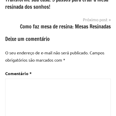
de
com
resinada
resinada dos sonhos!
mesa
Post
com
resina
,
Próximo post
Mesa
Como faz mesa de resina: Mesas Resinadas
com
resina
Deixe um comentário
epoxi
,
mesa
O seu endereço de e-mail não será publicado.
Campos
de
obrigatórios são marcados com
*
madeira
,
Mesa
Comentário
*
de
madeira
com
resina
,
Mesa
de
madeira