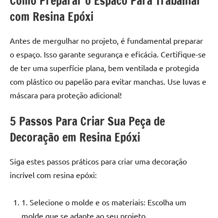
Como Preparar o Espaco Para Trabalhar
de
com Resina Epóxi
resinada
de
Antes de mergulhar no projeto, é fundamental preparar
alta
qualidade,
o espaço. Isso garante segurança e eficácia. Certifique-se
como
de ter uma superfície plana, bem ventilada e protegida
as
com plástico ou papelão para evitar manchas. Use luvas e
populares
máscara para proteção adicional!
River
Tables
5 Passos Para Criar Sua Peça de
e
Decoração em Resina Epóxi
mesas
de
tampinhas
Siga estes passos práticos para criar uma decoração
resinadas.
incrível com resina epóxi:
1. Selecione o molde e os materiais: Escolha um
molde que se adapte ao seu projeto.