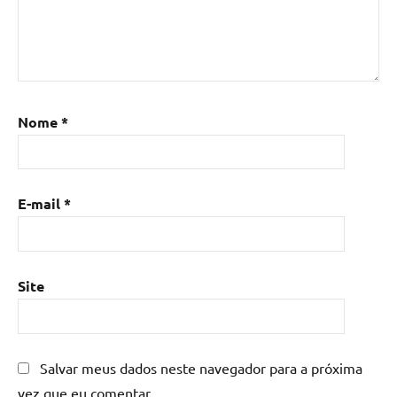
com
resina
epoxi
,
Mesa
de
resina
,
Nome
*
Mesa
de
resina
com
E-mail
*
madeira
,
mesa
de
resina
Site
epoxi
,
mesa
resinada
,
Salvar meus dados neste navegador para a próxima
Mesas
de
vez que eu comentar.