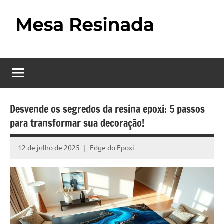
Pular
para
o
Mesa
Descubra
conteúdo
o
Resinada
fascinante
mundo
–
das
Como
mesas
Desvende os segredos da resina epoxi: 5 passos
resinadas,
para transformar sua decoração!
Fazer
onde
uma
a
12 de julho de 2025
Edge do Epoxi
Nenhum
elegância
Mesa
Comentário
da
madeira
Resinada
se
Passo
encontra
com