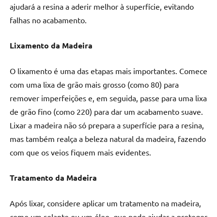
de
ajudará a resina a aderir melhor à superfície, evitando
resinada
falhas no acabamento.
de
alta
Lixamento da Madeira
qualidade,
como
O lixamento é uma das etapas mais importantes. Comece
as
com uma lixa de grão mais grosso (como 80) para
populares
remover imperfeições e, em seguida, passe para uma lixa
River
Tables
de grão fino (como 220) para dar um acabamento suave.
e
Lixar a madeira não só prepara a superfície para a resina,
mesas
mas também realça a beleza natural da madeira, fazendo
de
com que os veios fiquem mais evidentes.
tampinhas
resinadas.
Tratamento da Madeira
Após lixar, considere aplicar um tratamento na madeira,
como um selante ou um óleo, que pode ajudar a proteger