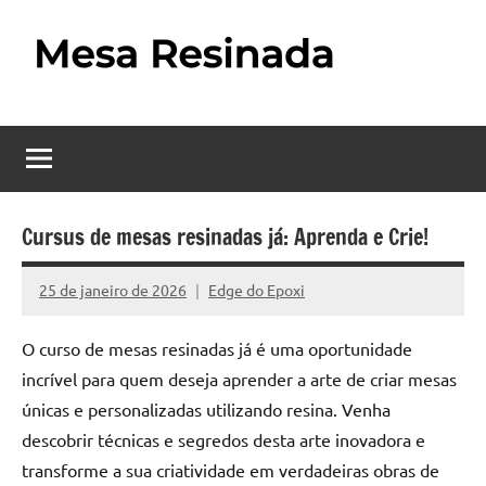
Pular
para
o
Mesa
Descubra
conteúdo
o
Resinada
fascinante
mundo
–
das
Como
mesas
Cursus de mesas resinadas já: Aprenda e Crie!
resinadas,
Fazer
onde
25 de janeiro de 2026
Edge do Epoxi
Nenhum
uma
a
Comentário
elegância
O curso de mesas resinadas já é uma oportunidade
Mesa
da
incrível para quem deseja aprender a arte de criar mesas
madeira
Resinada
únicas e personalizadas utilizando resina. Venha
se
Passo
encontra
descobrir técnicas e segredos desta arte inovadora e
com
transforme a sua criatividade em verdadeiras obras de