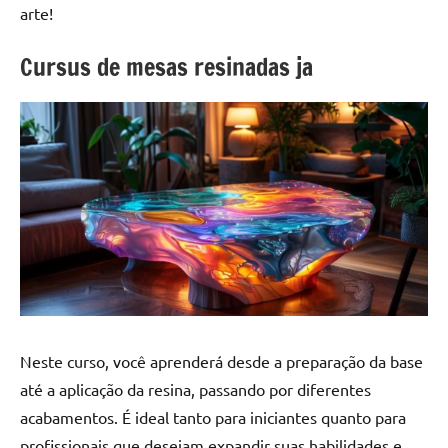
a
a
arte!
criatividade
passo
da
Cursus de mesas resinadas ja
resina.
Explore
nossas
dicas
e
inspirações
sobre
mesa
de
madeira
de
resina,
Neste curso, você aprenderá desde a preparação da base
incluindo
designs
até a aplicação da resina, passando por diferentes
de
acabamentos. É ideal tanto para iniciantes quanto para
mesas
profissionais que desejam expandir suas habilidades e