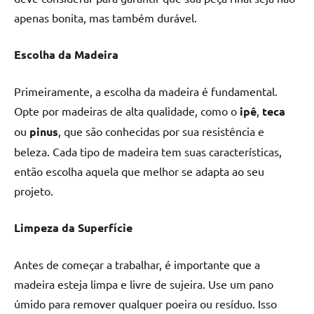
seu
apenas bonita, mas também durável.
ambiente
com
peças
Escolha da Madeira
únicas.
Nosso
Primeiramente, a escolha da madeira é fundamental.
conteúdo
Opte por madeiras de alta qualidade, como o
ipê
,
teca
é
ou
pinus
, que são conhecidas por sua resistência e
focado
beleza. Cada tipo de madeira tem suas características,
em
então escolha aquela que melhor se adapta ao seu
apresentar
as
projeto.
melhores
práticas
Limpeza da Superfície
e
tendências
Antes de começar a trabalhar, é importante que a
para
madeira esteja limpa e livre de sujeira. Use um pano
criar
úmido para remover qualquer poeira ou resíduo. Isso
mesa