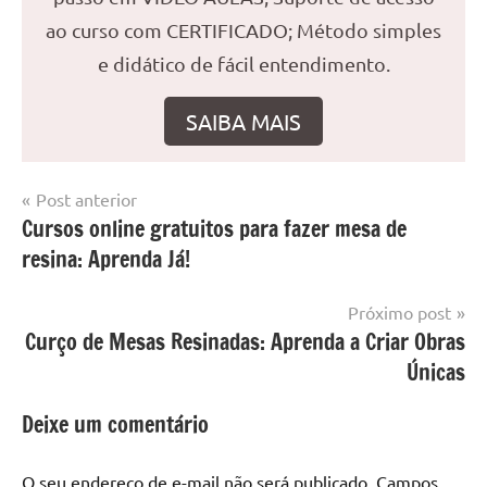
ao curso com CERTIFICADO; Método simples
e didático de fácil entendimento.
SAIBA MAIS
Navegação
Post anterior
Marcado
Mesa
Cursos online gratuitos para fazer mesa de
de
com
resinada
resina: Aprenda Já!
mesa
Post
com
resina
,
Próximo post
Mesa
Curço de Mesas Resinadas: Aprenda a Criar Obras
com
Únicas
resina
epoxi
,
Deixe um comentário
mesa
de
O seu endereço de e-mail não será publicado.
Campos