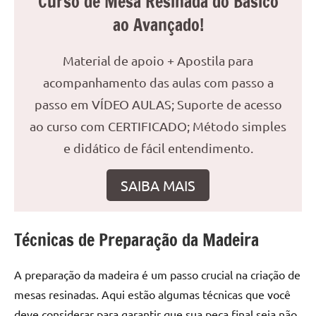
Curso de Mesa Resinada do Básico
reuniões
ao Avançado!
ou
uma
Material de apoio + Apostila para
mesa
acompanhamento das aulas com passo a
de
jantar
passo em VÍDEO AULAS; Suporte de acesso
para
ao curso com CERTIFICADO; Método simples
8
e didático de fácil entendimento.
lugares,
aqui
SAIBA MAIS
você
encontrará
tudo
o
Técnicas de Preparação da Madeira
que
precisa
A preparação da madeira é um passo crucial na criação de
para
mesas resinadas. Aqui estão algumas técnicas que você
transformar
deve considerar para garantir que sua peça final seja não