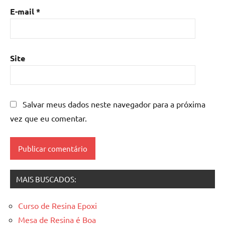
madeira
,
E-mail
*
mesa
de
resina
epoxi
,
Site
mesa
resinada
,
Mesas
de
Salvar meus dados neste navegador para a próxima
madeira
vez que eu comentar.
resinadas
,
mesas
resinadas
MAIS BUSCADOS:
Curso de Resina Epoxi
Mesa de Resina é Boa