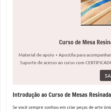
uma
mesa
redonda
para
reuniões
ou
Curso de Mesa Resin
uma
mesa
Material de apoio + Apostila para acompanh
de
jantar
Suporte de acesso ao curso com CERTIFICADO
para
8
SA
lugares,
aqui
Introdução ao Curso de Mesas Resinad
você
encontrará
tudo
Se você sempre sonhou em criar peças de arte únic