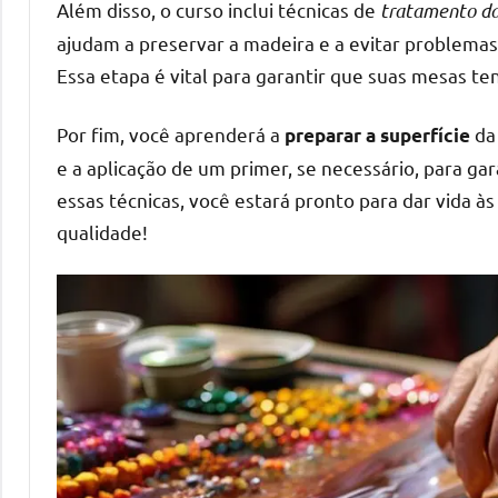
Além disso, o curso inclui técnicas de
tratamento d
mesas
ajudam a preservar a madeira e a evitar problema
de
Essa etapa é vital para garantir que suas mesas te
tampinhas
resinadas.
Por fim, você aprenderá a
da 
preparar a superfície
e a aplicação de um primer, se necessário, para ga
essas técnicas, você estará pronto para dar vida à
qualidade!