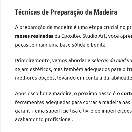
melhores
práticas
Técnicas de Preparação da Madeira
e
tendências
A preparação da madeira é uma etapa crucial no pr
para
da Epoxitec Studio Art, você apre
mesas resinadas
criar
peças tenham uma base sólida e bonita.
mesa
de
Primeiramente, vamos abordar a
seleção da madeir
resinada
sejam estéticos, mas também adequados para o trab
de
alta
melhores opções, levando em conta a durabilidade 
qualidade,
como
Após escolher a madeira, o próximo passo é o
cort
as
ferramentas adequadas para cortar a madeira nas
populares
garantir uma superfície lisa e livre de imperfeiçõe
River
acabamento profissional.
Tables
e