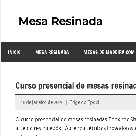
Pular
para
o
Mes
Descubra
conteúdo
o
Resi
fascinante
mundo
INICIO
MESA RESINADA
MESAS DE MADEIRA COM
das
–
mesas
resinadas,
Com
onde
Curso presencial de mesas resinad
a
Faze
elegância
18 de janeiro de 2026
Edge do Epoxi
da
Nenhum
uma
madeira
Comentário
O curso presencial de mesas resinadas Epoxitec St
se
Mes
arte da resina epóxi. Aprenda técnicas inovadoras 
encontra
com