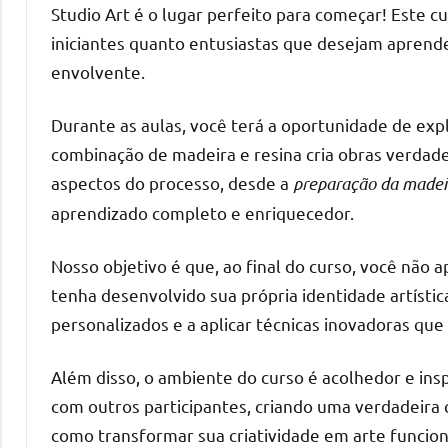
o
Studio Art é o lugar perfeito para começar! Este c
que
iniciantes quanto entusiastas que desejam aprende
precisa
envolvente.
para
transforma
Durante as aulas, você terá a oportunidade de exp
seu
combinação de madeira e resina cria obras verdad
ambiente
aspectos do processo, desde a
preparação da madei
com
aprendizado completo e enriquecedor.
peças
únicas.
Nosso objetivo é que, ao final do curso, você não
Nosso
conteúdo
tenha desenvolvido sua própria identidade artística
é
personalizados e a aplicar técnicas inovadoras qu
focado
em
Além disso, o ambiente do curso é acolhedor e insp
apresentar
com outros participantes, criando uma verdadeira 
as
como transformar sua criatividade em arte funcion