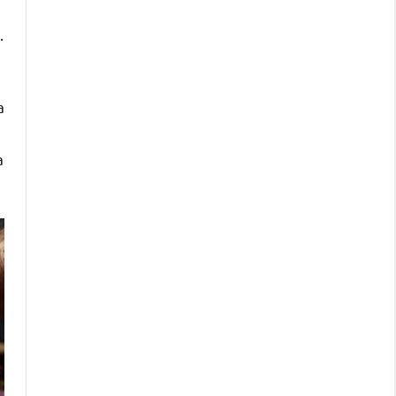
.
a
a