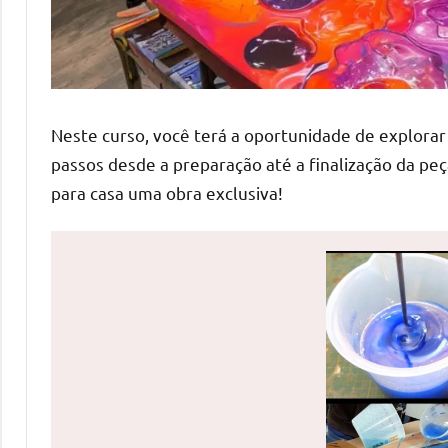
de
mesas
de
jantar
de
Neste curso, você terá a oportunidade de explora
resina
passos desde a preparação até a finalização da peç
e
para casa uma obra exclusiva!
as
inovadoras
mesas
cascata
resinadas.
Quer
esteja
à
procura
de