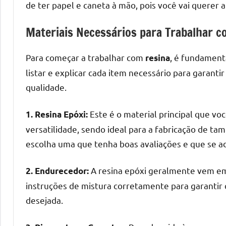
melhores
de ter papel e caneta à mão, pois você vai querer 
práticas
e
Materiais Necessários para Trabalhar c
tendências
para
Para começar a trabalhar com
, é fundament
resina
criar
listar e explicar cada item necessário para garanti
mesa
qualidade.
de
resinada
Este é o material principal que voc
1. Resina Epóxi:
de
versatilidade, sendo ideal para a fabricação de ta
alta
escolha uma que tenha boas avaliações e que se a
qualidade,
como
A resina epóxi geralmente vem em 
2. Endurecedor:
as
populares
instruções de mistura corretamente para garantir 
River
desejada.
Tables
e