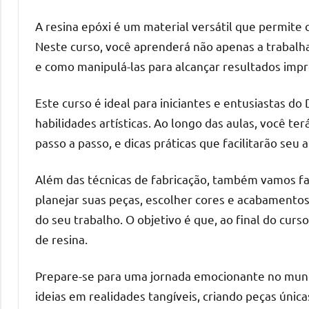
o
que
A resina epóxi é um material versátil que permite c
precisa
Neste curso, você aprenderá não apenas a trabal
para
e como manipulá-las para alcançar resultados impr
transforma
seu
Este curso é ideal para iniciantes e entusiastas d
ambiente
habilidades artísticas. Ao longo das aulas, você ter
com
passo a passo, e dicas práticas que facilitarão seu 
peças
únicas.
Além das técnicas de fabricação, também vamos fa
Nosso
planejar suas peças, escolher cores e acabamentos
conteúdo
do seu trabalho. O objetivo é que, ao final do curso
é
focado
de resina.
em
apresentar
Prepare-se para uma jornada emocionante no mund
as
ideias em realidades tangíveis, criando peças úni