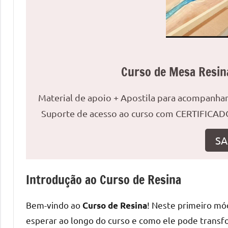
uma
mesa
redonda
para
reuniões
Curso de Mesa Resin
ou
uma
Material de apoio + Apostila para acompanh
mesa
de
Suporte de acesso ao curso com CERTIFICADO
jantar
para
SA
8
lugares,
Introdução ao Curso de Resina
aqui
você
Bem-vindo ao
! Neste primeiro mó
encontrará
Curso de Resina
tudo
esperar ao longo do curso e como ele pode transfo