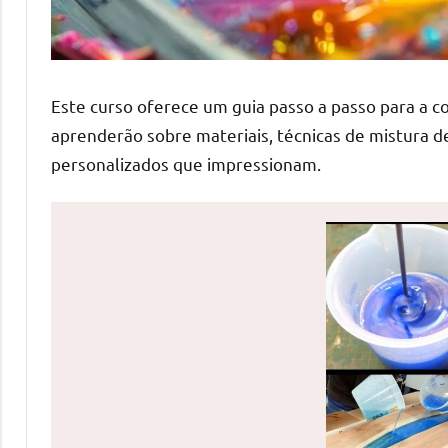
de
mesas
de
jantar
Este curso oferece um guia passo a passo para a 
de
aprenderão sobre materiais, técnicas de mistura 
resina
personalizados que impressionam.
e
as
inovadoras
mesas
cascata
resinadas.
Quer
esteja
à
procura
de