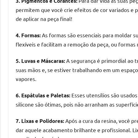
Para dar vida às suas pe
3. Pigmentos e Corantes:
mesas
permitem que você crie efeitos de cor variados e 
de
de aplicar na peça final!
tampinhas
resinadas.
As formas são essenciais para moldar su
4. Formas:
flexíveis e facilitam a remoção da peça, ou formas
A segurança é primordial ao t
5. Luvas e Máscaras:
suas mãos e, se estiver trabalhando em um espaço 
vapores.
Esses utensílios são usados 
6. Espátulas e Paletas:
silicone são ótimas, pois não arranham as superfície
Após a cura da resina, você pre
7. Lixas e Polidores:
dar aquele acabamento brilhante e profissional. Li