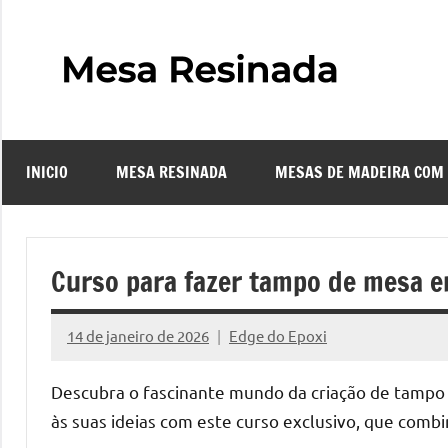
Pular
para
o
Mes
Descubra
conteúdo
o
Resi
fascinante
mundo
INICIO
MESA RESINADA
MESAS DE MADEIRA COM
das
–
mesas
resinadas,
Com
onde
Curso para fazer tampo de mesa e
a
Faze
elegância
14 de janeiro de 2026
Edge do Epoxi
da
Nenhum
uma
madeira
Comentário
Descubra o fascinante mundo da criação de tampo 
se
Mes
às suas ideias com este curso exclusivo, que combi
encontra
com