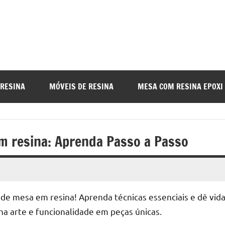
a
nada
 RESINA
MÓVEIS DE RESINA
MESA COM RESINA EPOXI
o
m resina: Aprenda Passo a Passo
r
de mesa em resina! Aprenda técnicas essenciais e dê vid
a
na arte e funcionalidade em peças únicas.