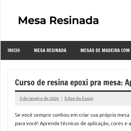
Pular
para
o
Mes
Descubra
conteúdo
o
Resi
fascinante
mundo
INICIO
MESA RESINADA
MESAS DE MADEIRA COM
das
–
mesas
resinadas,
Com
onde
Curso de resina epoxi pra mesa: A
a
Faze
elegância
3 de janeiro de 2026
Edge do Epoxi
da
Nenhum
uma
madeira
Comentário
Se você sempre sonhou em criar sua própria mesa p
se
Mes
para você! Aprenda técnicas de aplicação, cores e 
encontra
com