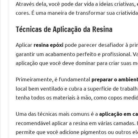
melhores
Através dela, você pode dar vida a ideias criativa
práticas
cores. É uma maneira de transformar sua criativida
e
tendências
Técnicas de Aplicação da Resina
para
criar
Aplicar
pode parecer desafiador à prim
resina epóxi
mesa
garantir um acabamento perfeito e profissional. V
de
aplicação que você deve dominar para criar suas me
resinada
de
Primeiramente, é fundamental
preparar o ambien
alta
local bem ventilado e cubra a superfície de trabal
qualidade,
como
tenha todos os materiais à mão, como copos medidor
as
populares
Uma das técnicas mais comuns é a
aplicação em c
River
recomendável aplicar a resina em várias camadas. 
Tables
permite que você adicione pigmentos ou outros e
e