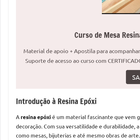
uma
mesa
redonda
para
Curso de Mesa Resin
reuniões
ou
Material de apoio + Apostila para acompanh
uma
Suporte de acesso ao curso com CERTIFICADO
mesa
de
SA
jantar
para
8
Introdução à Resina Epóxi
lugares,
aqui
A
é um material fascinante que vem 
resina epóxi
você
encontrará
decoração. Com sua versatilidade e durabilidade, a
tudo
como mesas, bijuterias e até mesmo obras de arte.