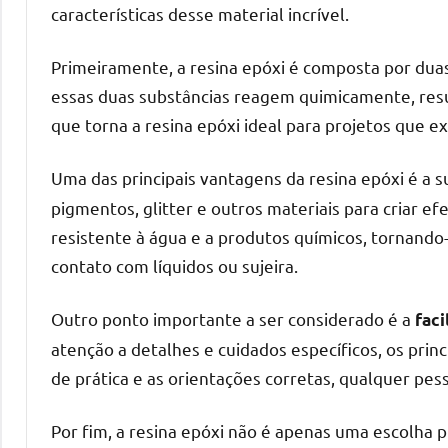
o
características desse material incrível.
que
precisa
Primeiramente, a resina epóxi é composta por duas
para
essas duas substâncias reagem quimicamente, resu
transforma
que torna a resina epóxi ideal para projetos que e
seu
ambiente
Uma das principais vantagens da resina epóxi é a 
com
pigmentos, glitter e outros materiais para criar efe
peças
resistente à água e a produtos químicos, tornando
únicas.
contato com líquidos ou sujeira.
Nosso
conteúdo
Outro ponto importante a ser considerado é a
é
faci
focado
atenção a detalhes e cuidados específicos, os pri
em
de prática e as orientações corretas, qualquer pess
apresentar
as
Por fim, a resina epóxi não é apenas uma escolha 