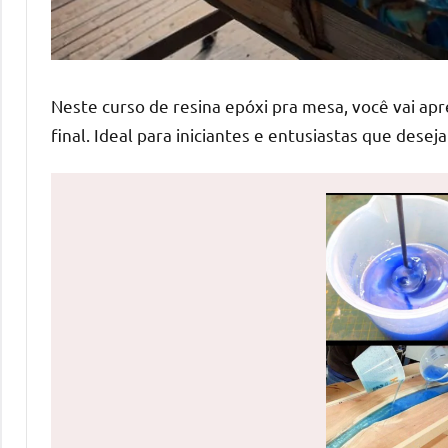
de
mesas
de
jantar
Neste curso de resina epóxi pra mesa, você vai ap
de
final. Ideal para iniciantes e entusiastas que desej
resina
e
as
inovadoras
mesas
cascata
resinadas.
Quer
esteja
à
procura
de