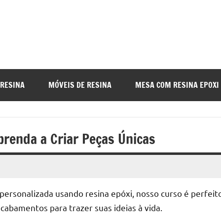
a
nada
 RESINA
MÓVEIS DE RESINA
MESA COM RESINA EPOXI
o
prenda a Criar Peças Únicas
r
ersonalizada usando resina epóxi, nosso curso é perfeit
a
acabamentos para trazer suas ideias à vida.