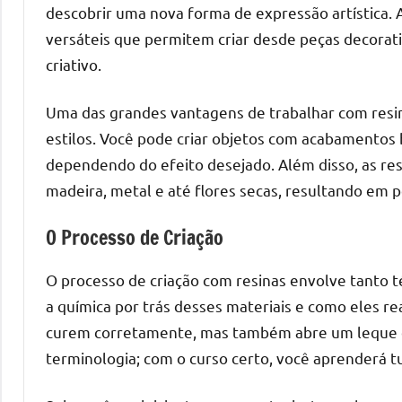
o
descobrir uma nova forma de expressão artística. As
que
versáteis que permitem criar desde peças decorati
precisa
criativo.
para
transforma
Uma das grandes vantagens de trabalhar com resin
seu
estilos. Você pode criar objetos com acabamentos
ambiente
dependendo do efeito desejado. Além disso, as re
com
madeira, metal e até flores secas, resultando em 
peças
únicas.
O Processo de Criação
Nosso
conteúdo
O processo de criação com resinas envolve tanto t
é
a química por trás desses materiais e como eles r
focado
curem corretamente, mas também abre um leque de 
em
apresentar
terminologia; com o curso certo, você aprenderá t
as