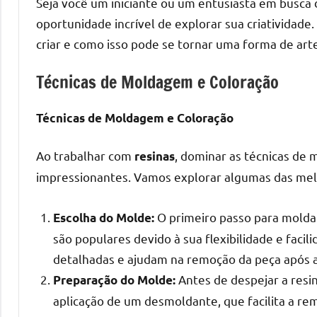
melhores
Seja você um iniciante ou um entusiasta em busca
práticas
oportunidade incrível de explorar sua criatividad
e
criar e como isso pode se tornar uma forma de art
tendências
para
Técnicas de Moldagem e Coloração
criar
mesa
Técnicas de Moldagem e Coloração
de
resinada
Ao trabalhar com
, dominar as técnicas de 
resinas
de
impressionantes. Vamos explorar algumas das melh
alta
qualidade,
O primeiro passo para moldar
Escolha do Molde:
como
são populares devido à sua flexibilidade e faci
as
populares
detalhadas e ajudam na remoção da peça após a
River
Antes de despejar a resin
Preparação do Molde:
Tables
aplicação de um desmoldante, que facilita a rem
e