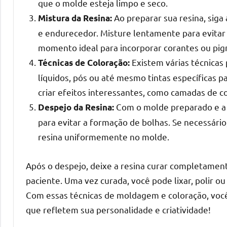
que o molde esteja limpo e seco.
mesas
Ao preparar sua resina, siga
Mistura da Resina:
de
e endurecedor. Misture lentamente para evitar b
tampinhas
momento ideal para incorporar corantes ou pig
resinadas.
Existem várias técnicas 
Técnicas de Coloração:
líquidos, pós ou até mesmo tintas específicas 
criar efeitos interessantes, como camadas de c
Com o molde preparado e a r
Despejo da Resina:
para evitar a formação de bolhas. Se necessário
resina uniformemente no molde.
Após o despejo, deixe a resina curar completament
paciente. Uma vez curada, você pode lixar, polir ou
Com essas técnicas de moldagem e coloração, você
que refletem sua personalidade e criatividade!