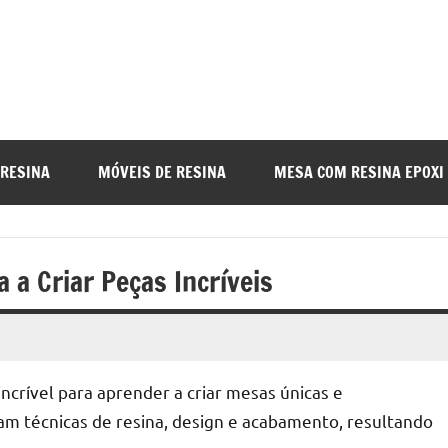
a
nada
 RESINA
MÓVEIS DE RESINA
MESA COM RESINA EPOXI
o
 a Criar Peças Incríveis
r
crível para aprender a criar mesas únicas e
a
ram técnicas de resina, design e acabamento, resultando