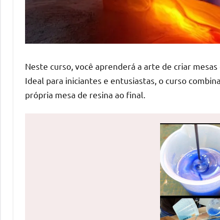
de
mesas
de
jantar
de
Neste curso, você aprenderá a arte de criar mesas
resina
Ideal para iniciantes e entusiastas, o curso combin
e
própria mesa de resina ao final.
as
inovadoras
mesas
cascata
resinadas.
Quer
esteja
à
procura
de