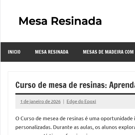
Pular
para
o
Mes
Descubra
conteúdo
o
Resi
fascinante
mundo
INICIO
MESA RESINADA
MESAS DE MADEIRA COM
das
–
mesas
resinadas,
Com
onde
Curso de mesa de resinas: Aprenda
a
Faze
elegância
1 de janeiro de 2026
Edge do Epoxi
da
Nenhum
uma
madeira
Comentário
O Curso de mesea de resinas é uma oportunidade in
se
Mes
personalizadas. Durante as aulas, os alunos explo
encontra
com