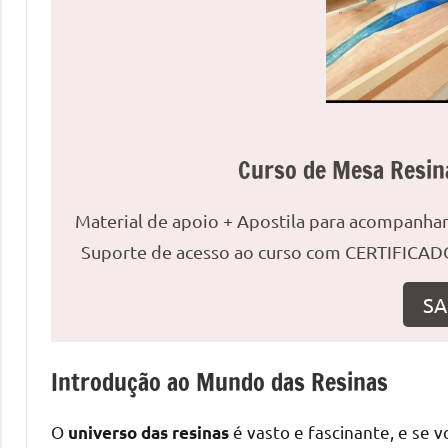
uma
mesa
redonda
para
reuniões
ou
Curso de Mesa Resin
uma
mesa
Material de apoio + Apostila para acompanh
de
jantar
Suporte de acesso ao curso com CERTIFICADO
para
8
SA
lugares,
aqui
Introdução ao Mundo das Resinas
você
encontrará
tudo
O
é vasto e fascinante, e se 
universo das resinas