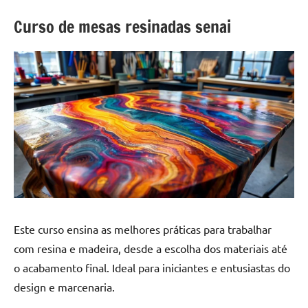
a
a
criatividade
passo
Curso de mesas resinadas senai
da
resina.
Explore
nossas
dicas
e
inspirações
sobre
mesa
de
madeira
de
Este curso ensina as melhores práticas para trabalhar
resina,
com resina e madeira, desde a escolha dos materiais até
incluindo
designs
o acabamento final. Ideal para iniciantes e entusiastas do
de
design e marcenaria.
mesas