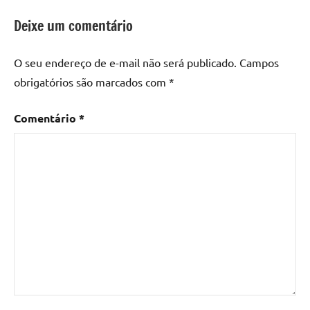
resina
epoxi
,
Deixe um comentário
mesa
de
O seu endereço de e-mail não será publicado.
Campos
madeira
,
obrigatórios são marcados com
*
Mesa
de
Comentário
*
madeira
com
resina
,
Mesa
de
madeira
com
resina
epoxi
,
Mesa
de
resina
,