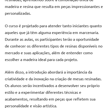
seu
madeira e resina que resulta em peças impressionantes e
ambiente
com
personalizadas.
peças
únicas.
O curso é projetado para atender tanto iniciantes quanto
Nosso
aqueles que já têm alguma experiência em marcenaria.
conteúdo
Durante as aulas, os participantes terão a oportunidade
é
de conhecer os diferentes tipos de resinas disponíveis no
focado
mercado e suas aplicações, além de entender como
em
apresentar
escolher a madeira ideal para cada projeto.
as
melhores
Além disso, a introdução abordará a importância da
práticas
criatividade e da inovação na criação de mesas resinadas.
e
Os alunos serão incentivados a desenvolver seu próprio
tendências
estilo e a experimentar diferentes técnicas e
para
acabamentos, resultando em peças que refletem sua
criar
mesa
personalidade e visão artística.