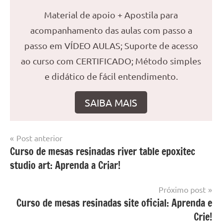
Material de apoio + Apostila para
acompanhamento das aulas com passo a
passo em VÍDEO AULAS; Suporte de acesso
ao curso com CERTIFICADO; Método simples
e didático de fácil entendimento.
SAIBA MAIS
Navegação
Post anterior
Marcado
Mesa
Curso de mesas resinadas river table epoxitec
de
com
resinada
studio art: Aprenda a Criar!
mesa
Post
com
resina
,
Próximo post
Mesa
Curso de mesas resinadas site oficial: Aprenda e
com
Crie!