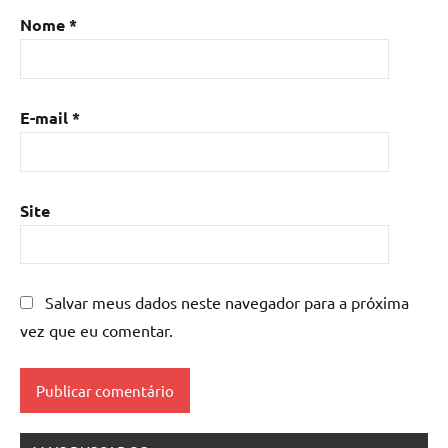
Mesa
Nome
*
de
resina
com
madeira
,
E-mail
*
mesa
de
resina
epoxi
,
Site
mesa
resinada
,
Mesas
de
Salvar meus dados neste navegador para a próxima
madeira
vez que eu comentar.
resinadas
,
mesas
resinadas