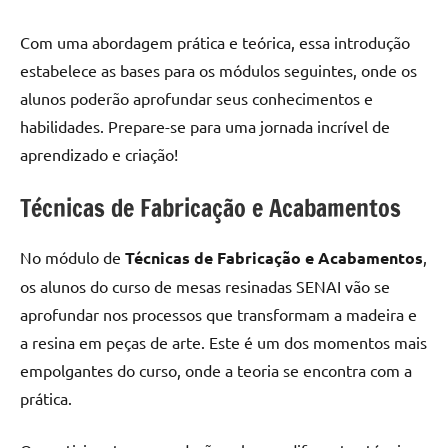
de
resinada
Com uma abordagem prática e teórica, essa introdução
de
estabelece as bases para os módulos seguintes, onde os
alta
alunos poderão aprofundar seus conhecimentos e
qualidade,
habilidades. Prepare-se para uma jornada incrível de
como
aprendizado e criação!
as
populares
Técnicas de Fabricação e Acabamentos
River
Tables
e
No módulo de
Técnicas de Fabricação e Acabamentos
,
mesas
os alunos do curso de mesas resinadas SENAI vão se
de
aprofundar nos processos que transformam a madeira e
tampinhas
a resina em peças de arte. Este é um dos momentos mais
resinadas.
empolgantes do curso, onde a teoria se encontra com a
prática.