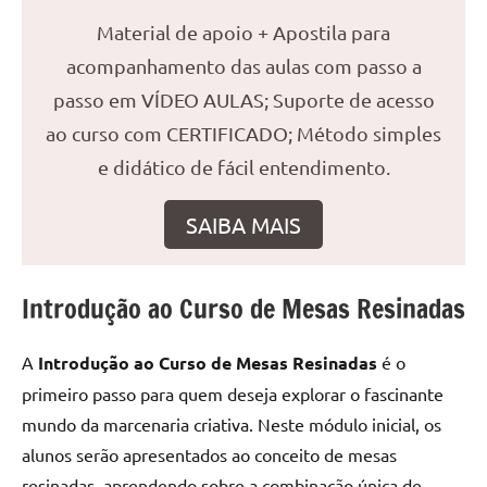
reuniões
Material de apoio + Apostila para
ou
acompanhamento das aulas com passo a
uma
passo em VÍDEO AULAS; Suporte de acesso
mesa
de
ao curso com CERTIFICADO; Método simples
jantar
e didático de fácil entendimento.
para
8
SAIBA MAIS
lugares,
aqui
você
Introdução ao Curso de Mesas Resinadas
encontrará
tudo
o
A
Introdução ao Curso de Mesas Resinadas
é o
que
primeiro passo para quem deseja explorar o fascinante
precisa
mundo da marcenaria criativa. Neste módulo inicial, os
para
alunos serão apresentados ao conceito de mesas
transformar
resinadas, aprendendo sobre a combinação única de