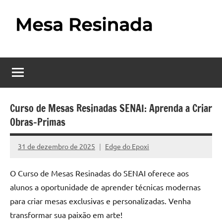
Pular
para
o
Mesa
Descubra
conteúdo
o
Resinada
fascinante
mundo
–
das
Como
mesas
Curso de Mesas Resinadas SENAI: Aprenda a Criar
resinadas,
Obras-Primas
Fazer
onde
uma
a
31 de dezembro de 2025
Edge do Epoxi
Nenhum
elegância
Mesa
Comentário
da
O Curso de Mesas Resinadas do SENAI oferece aos
madeira
Resinada
alunos a oportunidade de aprender técnicas modernas
se
Passo
encontra
para criar mesas exclusivas e personalizadas. Venha
com
transformar sua paixão em arte!