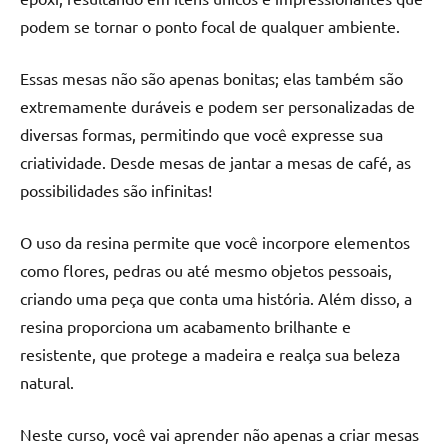
seu
podem se tornar o ponto focal de qualquer ambiente.
ambiente
com
peças
Essas mesas não são apenas bonitas; elas também são
únicas.
extremamente duráveis e podem ser personalizadas de
Nosso
diversas formas, permitindo que você expresse sua
conteúdo
criatividade. Desde mesas de jantar a mesas de café, as
é
possibilidades são infinitas!
focado
em
O uso da resina permite que você incorpore elementos
apresentar
as
como flores, pedras ou até mesmo objetos pessoais,
melhores
criando uma peça que conta uma história. Além disso, a
práticas
resina proporciona um acabamento brilhante e
e
resistente, que protege a madeira e realça sua beleza
tendências
natural.
para
criar
Neste curso, você vai aprender não apenas a criar mesas
mesa