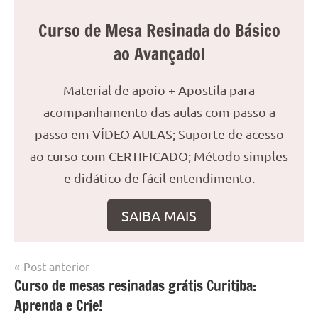
Curso de Mesa Resinada do Básico
ao Avançado!
Material de apoio + Apostila para
acompanhamento das aulas com passo a
passo em VÍDEO AULAS; Suporte de acesso
ao curso com CERTIFICADO; Método simples
e didático de fácil entendimento.
SAIBA MAIS
Navegação
Post anterior
Marcado
Mesa
Curso de mesas resinadas grátis Curitiba:
de
com
resinada
Aprenda e Crie!
mesa
Post