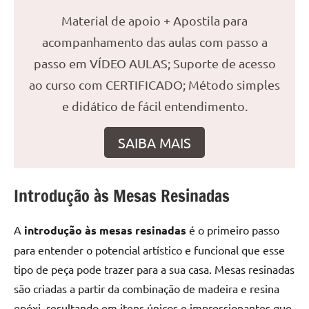
reuniões
Material de apoio + Apostila para
ou
acompanhamento das aulas com passo a
uma
passo em VÍDEO AULAS; Suporte de acesso
mesa
de
ao curso com CERTIFICADO; Método simples
jantar
e didático de fácil entendimento.
para
8
SAIBA MAIS
lugares,
aqui
você
Introdução às Mesas Resinadas
encontrará
tudo
o
A
introdução às mesas resinadas
é o primeiro passo
que
para entender o potencial artístico e funcional que esse
precisa
tipo de peça pode trazer para a sua casa. Mesas resinadas
para
são criadas a partir da combinação de madeira e resina
transformar
epóxi, resultando em itens únicos e impressionantes que