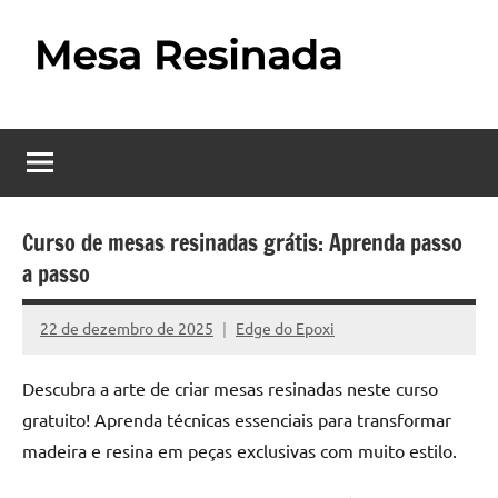
Pular
para
o
Mesa
Descubra
conteúdo
o
Resinada
fascinante
mundo
–
das
Como
mesas
Curso de mesas resinadas grátis: Aprenda passo
resinadas,
a passo
Fazer
onde
uma
a
22 de dezembro de 2025
Edge do Epoxi
Nenhum
elegância
Mesa
Comentário
da
Descubra a arte de criar mesas resinadas neste curso
madeira
Resinada
gratuito! Aprenda técnicas essenciais para transformar
se
Passo
encontra
madeira e resina em peças exclusivas com muito estilo.
com