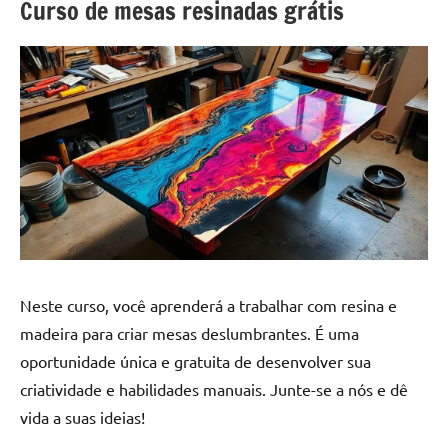
a
Curso de mesas resinadas grátis
a
criatividade
passo
da
resina.
Explore
nossas
dicas
e
inspirações
sobre
mesa
de
madeira
Neste curso, você aprenderá a trabalhar com resina e
de
madeira para criar mesas deslumbrantes. É uma
resina,
oportunidade única e gratuita de desenvolver sua
incluindo
designs
criatividade e habilidades manuais. Junte-se a nós e dê
de
vida a suas ideias!
mesas