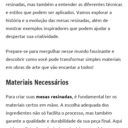
de
resinadas, mas também a entender as diferentes técnicas
resinada
e estilos que podem ser aplicados. Vamos explorar a
de
história e a evolução das mesas resinadas, além de
alta
mostrar exemplos inspiradores que podem ajudar a
qualidade,
despertar sua criatividade.
como
as
Prepare-se para mergulhar nesse mundo fascinante e
populares
River
descobrir como você pode transformar simples materiais
Tables
em obras de arte que vão encantar a todos!
e
mesas
Materiais Necessários
de
tampinhas
Para criar suas
mesas resinadas
, é fundamental ter os
resinadas.
materiais certos em mãos. A escolha adequada dos
ingredientes não só facilita o processo, mas também
garante a qualidade e durabilidade da sua peça final. Aqui