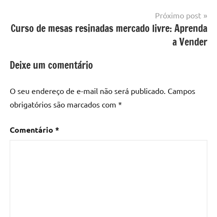
com
resina
,
Próximo post
Mesa
Curso de mesas resinadas mercado livre: Aprenda
com
a Vender
resina
epoxi
,
Deixe um comentário
mesa
de
O seu endereço de e-mail não será publicado.
Campos
madeira
,
obrigatórios são marcados com
*
Mesa
de
Comentário
*
madeira
com
resina
,
Mesa
de
madeira
com
resina