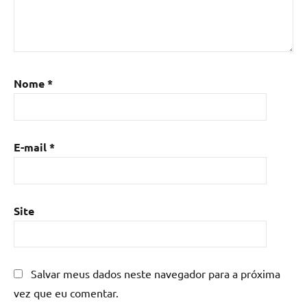
epoxi
,
Mesa
de
resina
,
Mesa
Nome
*
de
resina
com
madeira
,
E-mail
*
mesa
de
resina
epoxi
,
Site
mesa
resinada
,
Mesas
de
Salvar meus dados neste navegador para a próxima
madeira
vez que eu comentar.
resinadas
,