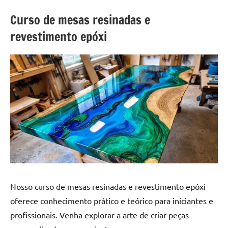
a
a
criatividade
passo
Curso de mesas resinadas e
da
revestimento epóxi
resina.
Explore
nossas
dicas
e
inspirações
sobre
mesa
de
madeira
de
resina,
incluindo
Nosso curso de mesas resinadas e revestimento epóxi
designs
oferece conhecimento prático e teórico para iniciantes e
de
profissionais. Venha explorar a arte de criar peças
mesas