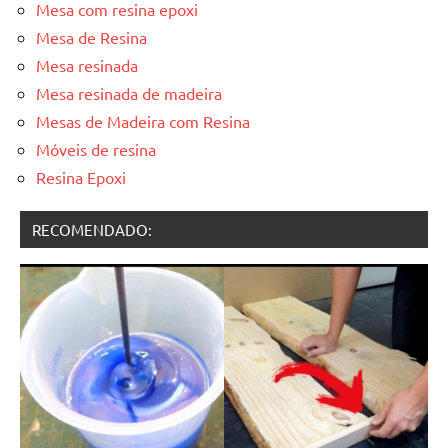
Mesa com resina epoxi
Mesa de Resina
Mesa resinada
Mesa resinada de madeira
Mesas de Madeira com Resina
Móveis de resina
Resina Epoxi
RECOMENDADO: