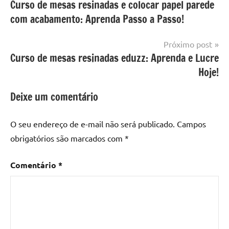
Curso de mesas resinadas e colocar papel parede
de
com
resinada
com acabamento: Aprenda Passo a Passo!
mesa
Post
com
resina
,
Próximo post
Mesa
Curso de mesas resinadas eduzz: Aprenda e Lucre
com
Hoje!
resina
epoxi
,
Deixe um comentário
mesa
de
O seu endereço de e-mail não será publicado.
Campos
madeira
,
obrigatórios são marcados com
*
Mesa
de
Comentário
*
madeira
com
resina
,
Mesa
de
madeira