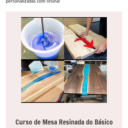
personalizadas com resina!
de
jantar
de
resina
e
as
inovadoras
mesas
cascata
resinadas.
Quer
esteja
à
procura
de
uma
mesa
Curso de Mesa Resinada do Básico
redonda
para