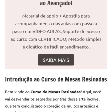
ao Avançado!
reuniões
ou
Material de apoio + Apostila para
uma
mesa
acompanhamento das aulas com passo a
de
passo em VÍDEO AULAS; Suporte de acesso
jantar
ao curso com CERTIFICADO; Método simples
para
e didático de fácil entendimento.
8
lugares,
aqui
SAIBA MAIS
você
encontrará
tudo
Introdução ao Curso de Mesas Resinadas
o
que
Bem-vindo ao
Curso de Mesas Resinadas
! Aqui, você
precisa
vai desvendar os segredos por trás dessa arte incrível
para
que tem conquistado o coração de muitos artesãos e
transformar