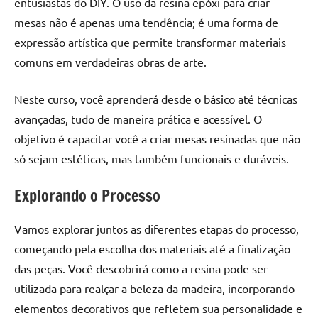
entusiastas do DIY. O uso da resina epóxi para criar
seu
ambiente
mesas não é apenas uma tendência; é uma forma de
com
expressão artística que permite transformar materiais
peças
comuns em verdadeiras obras de arte.
únicas.
Nosso
Neste curso, você aprenderá desde o básico até técnicas
conteúdo
avançadas, tudo de maneira prática e acessível. O
é
objetivo é capacitar você a criar mesas resinadas que não
focado
em
só sejam estéticas, mas também funcionais e duráveis.
apresentar
as
Explorando o Processo
melhores
práticas
Vamos explorar juntos as diferentes etapas do processo,
e
começando pela escolha dos materiais até a finalização
tendências
das peças. Você descobrirá como a resina pode ser
para
utilizada para realçar a beleza da madeira, incorporando
criar
elementos decorativos que refletem sua personalidade e
mesa