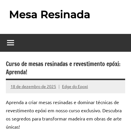
Pular
para
o
Mesa
Descubra
conteúdo
o
Resinada
fascinante
mundo
–
das
Como
mesas
Curso de mesas resinadas e revestimento epóxi:
resinadas,
Aprenda!
Fazer
onde
uma
a
18 de dezembro de 2025
Edge do Epoxi
Nenhum
elegância
Mesa
Comentário
da
Aprenda a criar mesas resinadas e dominar técnicas de
madeira
Resinada
revestimento epóxi em nosso curso exclusivo. Descubra
se
Passo
encontra
os segredos para transformar madeira em obras de arte
com
únicas!