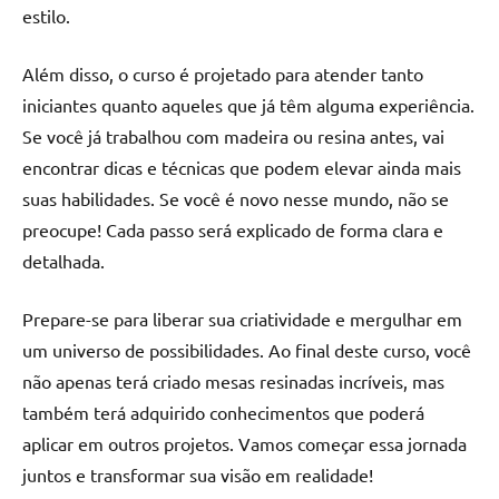
de
estilo.
resinada
de
Além disso, o curso é projetado para atender tanto
alta
iniciantes quanto aqueles que já têm alguma experiência.
qualidade,
Se você já trabalhou com madeira ou resina antes, vai
como
encontrar dicas e técnicas que podem elevar ainda mais
as
suas habilidades. Se você é novo nesse mundo, não se
populares
River
preocupe! Cada passo será explicado de forma clara e
Tables
detalhada.
e
mesas
Prepare-se para liberar sua criatividade e mergulhar em
de
um universo de possibilidades. Ao final deste curso, você
tampinhas
não apenas terá criado mesas resinadas incríveis, mas
resinadas.
também terá adquirido conhecimentos que poderá
aplicar em outros projetos. Vamos começar essa jornada
juntos e transformar sua visão em realidade!