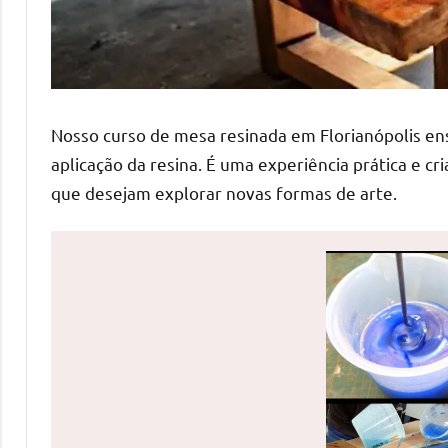
de
mesas
de
jantar
de
Nosso curso de mesa resinada em Florianópolis ens
resina
aplicação da resina. É uma experiência prática e cri
e
que desejam explorar novas formas de arte.
as
inovadoras
mesas
cascata
resinadas.
Quer
esteja
à
procura
de