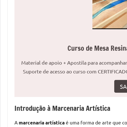
uma
mesa
redonda
para
reuniões
ou
Curso de Mesa Resin
uma
mesa
Material de apoio + Apostila para acompanh
de
jantar
Suporte de acesso ao curso com CERTIFICADO
para
8
SA
lugares,
aqui
Introdução à Marcenaria Artística
você
encontrará
tudo
A
é uma forma de arte que com
marcenaria artística