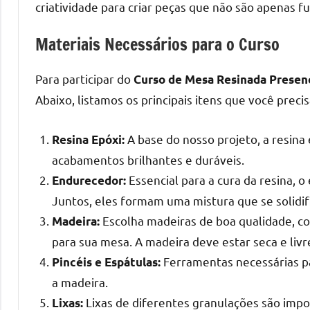
melhores
criatividade para criar peças que não são apenas f
práticas
e
Materiais Necessários para o Curso
tendências
para
Para participar do
Curso de Mesa Resinada Presenc
criar
Abaixo, listamos os principais itens que você preci
mesa
de
A base do nosso projeto, a resina 
Resina Epóxi:
resinada
acabamentos brilhantes e duráveis.
de
Essencial para a cura da resina, 
Endurecedor:
alta
qualidade,
Juntos, eles formam uma mistura que se solidific
como
Escolha madeiras de boa qualidade, co
Madeira:
as
para sua mesa. A madeira deve estar seca e livr
populares
Ferramentas necessárias pa
Pincéis e Espátulas:
River
a madeira.
Tables
Lixas de diferentes granulações são imp
Lixas:
e