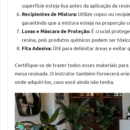
superfície esteja lisa antes da aplicação da resin
mesas
de
Utilize copos ou recipi
Recipientes de Mistura:
tampinhas
garantindo que a mistura esteja na proporção c
resinadas.
É crucial protege
Luvas e Máscara de Proteção:
resina, pois produtos químicos podem ser tóxic
Útil para delimitar áreas e evitar 
Fita Adesiva:
Certifique-se de trazer todos esses materiais para o
mesa resinada. O instrutor também fornecerá orie
onde adquiri-los, caso você ainda não tenha.