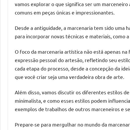
o
vamos explorar o que significa ser um marceneiro 
que
comuns em peças únicas e impressionantes.
precisa
para
Desde a antiguidade, a marcenaria tem sido uma ha
transforma
para incorporar novas técnicas e materiais, como a 
seu
ambiente
O foco da marcenaria artística não está apenas na
com
expressão pessoal do artesão, refletindo seu estil
peças
cada etapa do processo, desde a concepção da idei
únicas.
que você criar seja uma verdadeira obra de arte.
Nosso
conteúdo
Além disso, vamos discutir os diferentes estilos d
é
focado
minimalista, e como esses estilos podem influenci
em
exemplos de trabalhos de outros marceneiros e se 
apresentar
as
Prepare-se para mergulhar no mundo da marcenaria