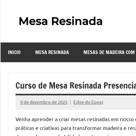
Pular
para
o
Mes
Descubra
conteúdo
o
Resi
fascinante
mundo
INICIO
MESA RESINADA
MESAS DE MADEIRA COM
das
–
mesas
resinadas,
Com
onde
Curso de Mesa Resinada Presencial
a
Faze
elegância
8 de dezembro de 2025
Edge do Epoxi
da
Nenhum
uma
madeira
Comentário
Venha aprender a criar mesas resinadas em nosso 
se
Mes
práticas e criativas para transformar madeira e re
encontra
com