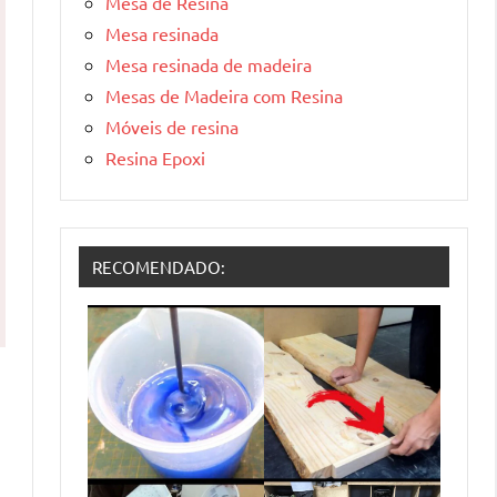
Mesa de Resina
Mesa resinada
Mesa resinada de madeira
Mesas de Madeira com Resina
Móveis de resina
Resina Epoxi
RECOMENDADO: