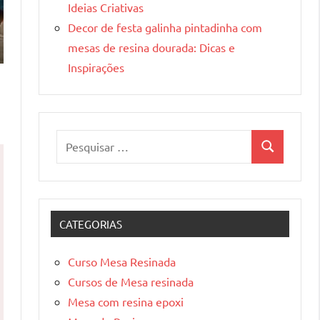
Ideias Criativas
Decor de festa galinha pintadinha com
mesas de resina dourada: Dicas e
Inspirações
Pesquisar
Pesquisa
por:
CATEGORIAS
Curso Mesa Resinada
Cursos de Mesa resinada
Mesa com resina epoxi