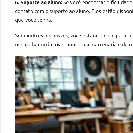
Se você encontrar dificuldade
6. Suporte ao aluno:
contato com o suporte ao aluno. Eles estão dispo
que você tenha.
Seguindo esses passos, você estará pronto para c
mergulhar no incrível mundo da marcenaria e da r