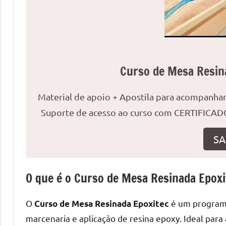
uma
mesa
redonda
para
reuniões
Curso de Mesa Resin
ou
uma
Material de apoio + Apostila para acompanh
mesa
de
Suporte de acesso ao curso com CERTIFICADO
jantar
para
SA
8
lugares,
O que é o Curso de Mesa Resinada Epoxi
aqui
você
O
é um programa
encontrará
Curso de Mesa Resinada Epoxitec
tudo
marcenaria e aplicação de resina epoxy. Ideal para