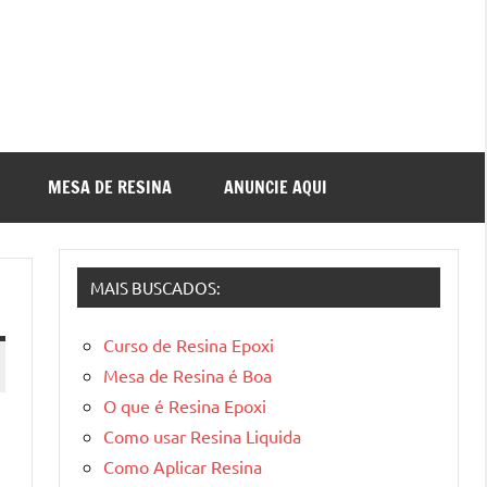
MESA DE RESINA
ANUNCIE AQUI
MAIS BUSCADOS:
Curso de Resina Epoxi
Mesa de Resina é Boa
O que é Resina Epoxi
Como usar Resina Liquida
Como Aplicar Resina