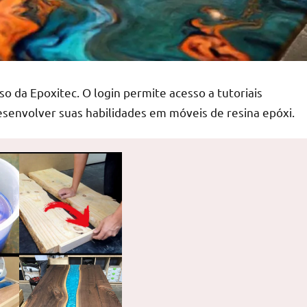
o da Epoxitec. O login permite acesso a tutoriais
desenvolver suas habilidades em móveis de resina epóxi.