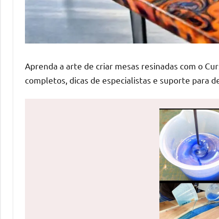
de
mesas
de
jantar
de
Aprenda a arte de criar mesas resinadas com o Curs
resina
completos, dicas de especialistas e suporte para 
e
as
inovadoras
mesas
cascata
resinadas.
Quer
esteja
à
procura
de