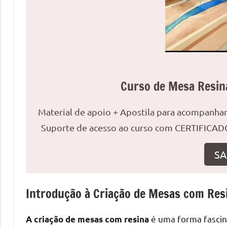
uma
mesa
redonda
para
reuniões
ou
Curso de Mesa Resin
uma
mesa
Material de apoio + Apostila para acompanh
de
jantar
Suporte de acesso ao curso com CERTIFICADO
para
8
SA
lugares,
aqui
Introdução à Criação de Mesas com Res
você
encontrará
tudo
é uma forma fascina
A criação de mesas com resina