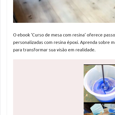
de
mesas
de
jantar
de
O ebook ‘Curso de mesa com resina’ oferece passo
resina
personalizadas com resina époxi. Aprenda sobre m
e
para transformar sua visão em realidade.
as
inovadoras
mesas
cascata
resinadas.
Quer
esteja
à
procura
de