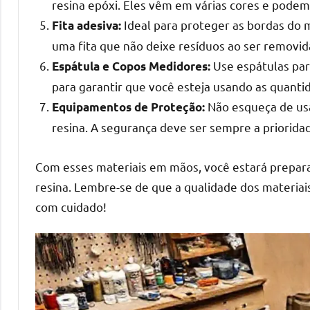
resina epóxi. Eles vêm em várias cores e podem 
mesas
Ideal para proteger as bordas do m
Fita adesiva:
de
uma fita que não deixe resíduos ao ser removid
tampinhas
Use espátulas par
Espátula e Copos Medidores:
resinadas.
para garantir que você esteja usando as quanti
Não esqueça de usa
Equipamentos de Proteção:
resina. A segurança deve ser sempre a priorida
Com esses materiais em mãos, você estará preparad
resina. Lembre-se de que a qualidade dos materiai
com cuidado!