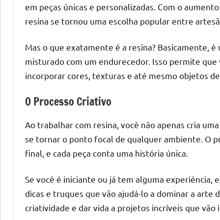
o
em peças únicas e personalizadas. Com o aumento 
que
resina se tornou uma escolha popular entre artesão
precisa
para
Mas o que exatamente é a resina? Basicamente, é u
transforma
misturado com um endurecedor. Isso permite que v
seu
incorporar cores, texturas e até mesmo objetos de
ambiente
com
O Processo Criativo
peças
únicas.
Ao trabalhar com resina, você não apenas cria u
Nosso
se tornar o ponto focal de qualquer ambiente. O pr
conteúdo
final, e cada peça conta uma história única.
é
focado
Se você é iniciante ou já tem alguma experiência, e
em
dicas e truques que vão ajudá-lo a dominar a arte 
apresentar
criatividade e dar vida a projetos incríveis que vão
as