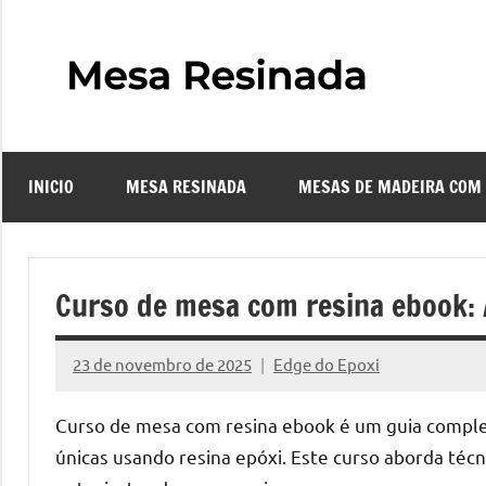
Pular
para
o
Mes
Descubra
conteúdo
o
Resi
fascinante
mundo
INICIO
MESA RESINADA
MESAS DE MADEIRA COM
das
–
mesas
resinadas,
Com
onde
Curso de mesa com resina ebook: 
a
Faze
elegância
23 de novembro de 2025
Edge do Epoxi
da
Nenhum
uma
madeira
Comentário
Curso de mesa com resina ebook é um guia comple
se
Mes
únicas usando resina epóxi. Este curso aborda técni
encontra
com