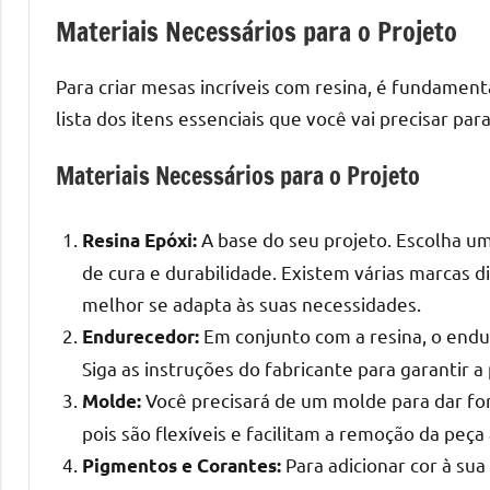
melhores
Materiais Necessários para o Projeto
práticas
e
Para criar mesas incríveis com resina, é fundamenta
tendências
para
lista dos itens essenciais que você vai precisar pa
criar
Materiais Necessários para o Projeto
mesa
de
resinada
A base do seu projeto. Escolha um
Resina Epóxi:
de
de cura e durabilidade. Existem várias marcas 
alta
melhor se adapta às suas necessidades.
qualidade,
Em conjunto com a resina, o endu
Endurecedor:
como
Siga as instruções do fabricante para garantir 
as
populares
Você precisará de um molde para dar fo
Molde:
River
pois são flexíveis e facilitam a remoção da peça 
Tables
Para adicionar cor à sua
Pigmentos e Corantes:
e