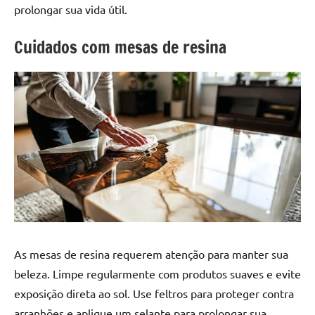
a
a
prolongar sua vida útil.
criatividade
passo
da
Cuidados com mesas de resina
resina.
Explore
nossas
dicas
e
inspirações
sobre
mesa
de
madeira
de
resina,
As mesas de resina requerem atenção para manter sua
incluindo
designs
beleza. Limpe regularmente com produtos suaves e evite
de
exposição direta ao sol. Use feltros para proteger contra
mesas
arranhões e aplique um selante para prolongar sua