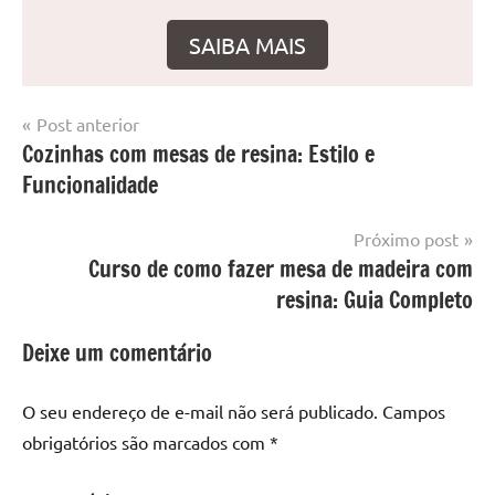
SAIBA MAIS
Navegação
Post anterior
Marcado
Mesa
Cozinhas com mesas de resina: Estilo e
de
com
resinada
Funcionalidade
mesa
Post
com
resina
,
Próximo post
Mesa
Curso de como fazer mesa de madeira com
com
resina: Guia Completo
resina
epoxi
,
Deixe um comentário
mesa
de
O seu endereço de e-mail não será publicado.
Campos
madeira
,
obrigatórios são marcados com
*
Mesa
de