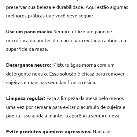
seu
preservar sua beleza e durabilidade. Aqui estão algumas
ambiente
melhores práticas que você deve seguir:
com
peças
únicas.
Use um pano macio:
Sempre utilize um pano de
Nosso
microfibra ou um tecido macio para evitar arranhões na
conteúdo
superfície da mesa.
é
focado
Detergente neutro:
Misture água morna com um
em
detergente neutro. Essa solução é eficaz para remover
apresentar
sujeiras e manchas sem danificar a resina.
as
melhores
práticas
Limpeza regular:
Faça a limpeza da mesa pelo menos
e
uma vez por semana para evitar o acúmulo de sujeira e
tendências
poeira. Isso ajuda a manter a aparência sempre nova.
para
criar
Evite produtos químicos agressivos:
Não use
mesa