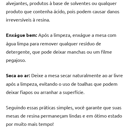
alvejantes, produtos à base de solventes ou qualquer
de
resinada
produto que contenha ácido, pois podem causar danos
de
irreversíveis à resina.
alta
qualidade,
Enxágue bem:
Após a limpeza, enxágue a mesa com
como
água limpa para remover qualquer resíduo de
as
detergente, que pode deixar manchas ou um filme
populares
pegajoso.
River
Tables
e
Seca ao ar:
Deixe a mesa secar naturalmente ao ar livre
mesas
após a limpeza, evitando o uso de toalhas que podem
de
deixar fiapos ou arranhar a superfície.
tampinhas
resinadas.
Seguindo essas práticas simples, você garante que suas
mesas de resina permaneçam lindas e em ótimo estado
por muito mais tempo!