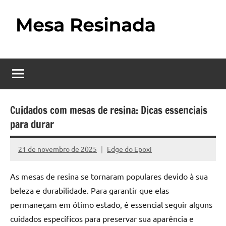
Pular
para
o
Mesa
Descubra
conteúdo
o
Resinada
fascinante
mundo
–
das
Como
mesas
Cuidados com mesas de resina: Dicas essenciais
resinadas,
para durar
Fazer
onde
uma
a
21 de novembro de 2025
Edge do Epoxi
Nenhum
elegância
Mesa
Comentário
da
As mesas de resina se tornaram populares devido à sua
madeira
Resinada
beleza e durabilidade. Para garantir que elas
se
Passo
encontra
permaneçam em ótimo estado, é essencial seguir alguns
com
cuidados específicos para preservar sua aparência e