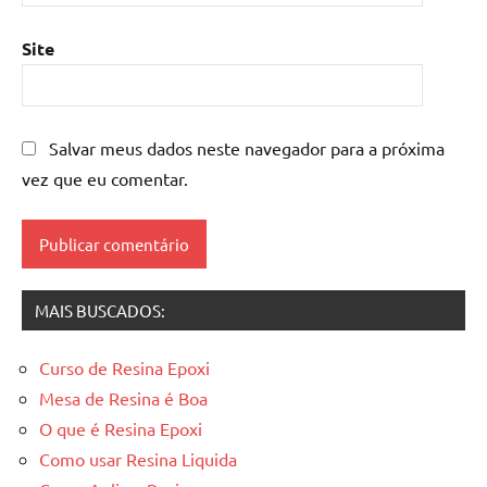
resina
epoxi
,
Site
mesa
resinada
,
Mesas
de
Salvar meus dados neste navegador para a próxima
madeira
vez que eu comentar.
resinadas
,
mesas
resinadas
MAIS BUSCADOS:
Curso de Resina Epoxi
Mesa de Resina é Boa
O que é Resina Epoxi
Como usar Resina Liquida