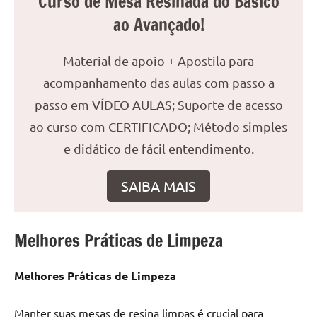
Curso de Mesa Resinada do Básico
reuniões
ao Avançado!
ou
uma
Material de apoio + Apostila para
mesa
acompanhamento das aulas com passo a
de
jantar
passo em VÍDEO AULAS; Suporte de acesso
para
ao curso com CERTIFICADO; Método simples
8
e didático de fácil entendimento.
lugares,
aqui
SAIBA MAIS
você
encontrará
tudo
o
Melhores Práticas de Limpeza
que
precisa
Melhores Práticas de Limpeza
para
transformar
Manter suas mesas de resina limpas é crucial para