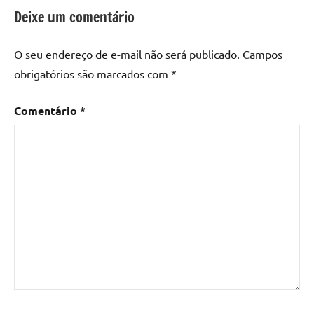
epoxi
,
Deixe um comentário
mesa
de
O seu endereço de e-mail não será publicado.
Campos
madeira
,
obrigatórios são marcados com
*
Mesa
de
Comentário
*
madeira
com
resina
,
Mesa
de
madeira
com
resina
epoxi
,
Mesa
de
resina
,
Mesa