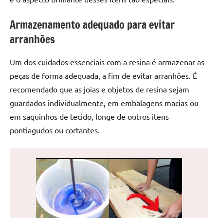
de
jantar
Armazenamento adequado para evitar
de
arranhões
resina
e
Um dos cuidados essenciais com a resina é armazenar as
as
peças de forma adequada, a fim de evitar arranhões. É
inovadoras
mesas
recomendado que as joias e objetos de resina sejam
cascata
guardados individualmente, em embalagens macias ou
resinadas.
em saquinhos de tecido, longe de outros itens
Quer
pontiagudos ou cortantes.
esteja
à
procura
de
uma
mesa
redonda
para