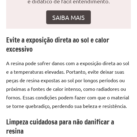
e didático de fácil entendimento.
seu
ambiente
com
SAIBA MAIS
peças
únicas.
Nosso
Evite a exposição direta ao sol e calor
conteúdo
excessivo
é
focado
A resina pode sofrer danos com a exposição direta ao sol
em
e a temperaturas elevadas. Portanto, evite deixar suas
apresentar
peças de resina expostas ao sol por longos períodos ou
as
próximas a fontes de calor intenso, como radiadores ou
melhores
práticas
fornos. Essas condições podem fazer com que o material
e
se torne quebradiço, perdendo sua beleza e resistência.
tendências
para
Limpeza cuidadosa para não danificar a
criar
resina
mesa