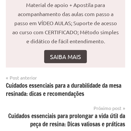
Material de apoio + Apostila para
acompanhamento das aulas com passo a
passo em VÍDEO AULAS; Suporte de acesso
ao curso com CERTIFICADO; Método simples
e didático de fácil entendimento.
SAIBA MAIS
Navegação
Post anterior
Marcado
Mesa
Cuidados essenciais para a durabilidade da mesa
de
com
resinada
resinada: dicas e recomendações
mesa
Post
com
resina
,
Próximo post
Mesa
Cuidados essenciais para prolongar a vida útil da
com
peça de resina: Dicas valiosas e práticas
resina