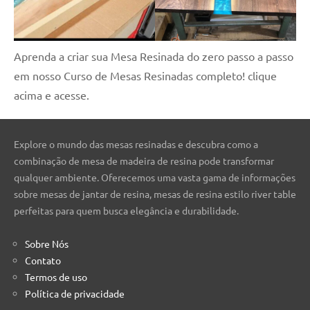
Aprenda a criar sua Mesa Resinada do zero passo a passo
em nosso Curso de Mesas Resinadas completo! clique
acima e acesse.
Explore o mundo das mesas resinadas e descubra como a
combinação de mesa de madeira de resina pode transformar
qualquer ambiente. Oferecemos uma vasta gama de informações
sobre mesas de jantar de resina, mesas de resina estilo river table
perfeitas para quem busca elegância e durabilidade.
Sobre Nós
Contato
Termos de uso
Política de privacidade