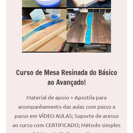
reuniões
ou
uma
mesa
de
jantar
para
8
lugares,
aqui
Curso de Mesa Resinada do Básico
você
ao Avançado!
encontrará
tudo
Material de apoio + Apostila para
o
que
acompanhamento das aulas com passo a
precisa
passo em VÍDEO AULAS; Suporte de acesso
para
ao curso com CERTIFICADO; Método simples
transformar