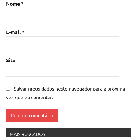
Nome
*
de
resina
com
madeira
,
E-mail
*
mesa
de
resina
epoxi
,
Site
mesa
resinada
,
Mesas
de
Salvar meus dados neste navegador para a próxima
madeira
vez que eu comentar.
resinadas
,
mesas
resinadas
MAIS BUSCADOS: