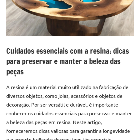
a
a
criatividade
passo
da
resina.
Explore
nossas
dicas
Cuidados essenciais com a resina: dicas
e
para preservar e manter a beleza das
inspirações
sobre
peças
mesa
de
A resina é um material muito utilizado na fabricação de
madeira
diversos objetos, como joias, acessórios e objetos de
de
decoração. Por ser versátil e durável, é importante
resina,
conhecer os cuidados essenciais para preservar e manter
incluindo
designs
a beleza das peças em resina. Neste artigo,
de
forneceremos dicas valiosas para garantir a longevidade
mesas
e o aspecto brilhante desses itens tão especiais.