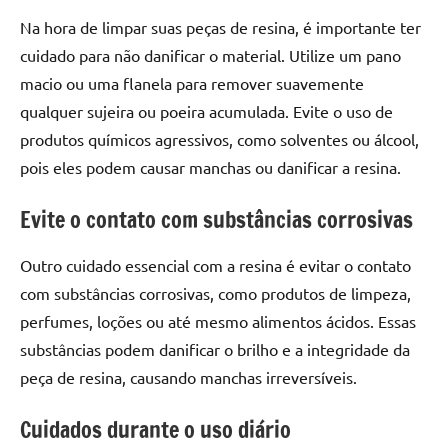
de
Na hora de limpar suas peças de resina, é importante ter
resinada
cuidado para não danificar o material. Utilize um pano
de
macio ou uma flanela para remover suavemente
alta
qualidade,
qualquer sujeira ou poeira acumulada. Evite o uso de
como
produtos químicos agressivos, como solventes ou álcool,
as
pois eles podem causar manchas ou danificar a resina.
populares
River
Evite o contato com substâncias corrosivas
Tables
e
Outro cuidado essencial com a resina é evitar o contato
mesas
com substâncias corrosivas, como produtos de limpeza,
de
perfumes, loções ou até mesmo alimentos ácidos. Essas
tampinhas
resinadas.
substâncias podem danificar o brilho e a integridade da
peça de resina, causando manchas irreversíveis.
Cuidados durante o uso diário