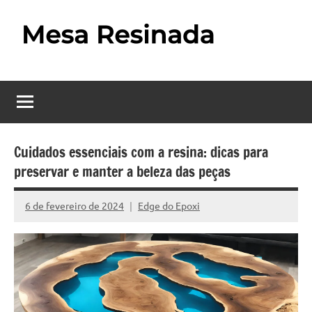
Pular
para
o
Mesa
Descubra
conteúdo
o
Resinada
fascinante
mundo
–
das
Como
mesas
Cuidados essenciais com a resina: dicas para
resinadas,
preservar e manter a beleza das peças
Fazer
onde
uma
a
6 de fevereiro de 2024
Edge do Epoxi
Nenhum
elegância
Mesa
Comentário
da
madeira
Resinada
se
Passo
encontra
com