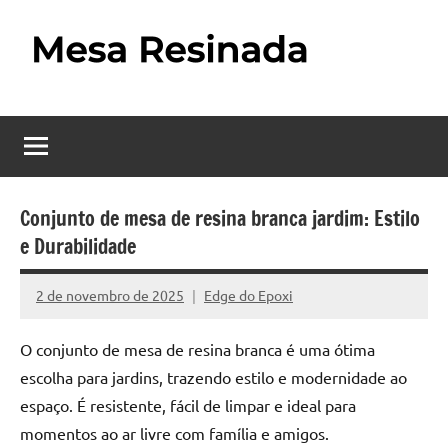
Pular
para
o
Mesa
Descubra
conteúdo
o
Resinada
fascinante
mundo
–
das
Como
mesas
Conjunto de mesa de resina branca jardim: Estilo
resinadas,
e Durabilidade
Fazer
onde
uma
a
2 de novembro de 2025
Edge do Epoxi
Nenhum
elegância
Mesa
Comentário
da
O conjunto de mesa de resina branca é uma ótima
madeira
Resinada
escolha para jardins, trazendo estilo e modernidade ao
se
Passo
encontra
espaço. É resistente, fácil de limpar e ideal para
com
momentos ao ar livre com família e amigos.