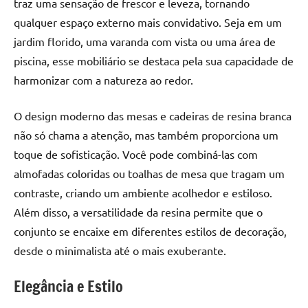
traz uma sensação de frescor e leveza, tornando
seu
ambiente
qualquer espaço externo mais convidativo. Seja em um
com
jardim florido, uma varanda com vista ou uma área de
peças
piscina, esse mobiliário se destaca pela sua capacidade de
únicas.
harmonizar com a natureza ao redor.
Nosso
conteúdo
O design moderno das mesas e cadeiras de resina branca
é
não só chama a atenção, mas também proporciona um
focado
em
toque de sofisticação. Você pode combiná-las com
apresentar
almofadas coloridas ou toalhas de mesa que tragam um
as
contraste, criando um ambiente acolhedor e estiloso.
melhores
Além disso, a versatilidade da resina permite que o
práticas
conjunto se encaixe em diferentes estilos de decoração,
e
desde o minimalista até o mais exuberante.
tendências
para
Elegância e Estilo
criar
mesa