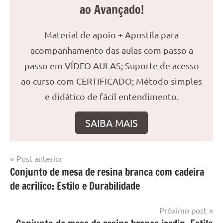
ao Avançado!
Material de apoio + Apostila para
acompanhamento das aulas com passo a
passo em VÍDEO AULAS; Suporte de acesso
ao curso com CERTIFICADO; Método simples
e didático de fácil entendimento.
SAIBA MAIS
Navegação
Post anterior
Marcado
Mesa
Conjunto de mesa de resina branca com cadeira
de
com
resinada
de acrilico: Estilo e Durabilidade
mesa
Post
com
resina
,
Próximo post
Mesa