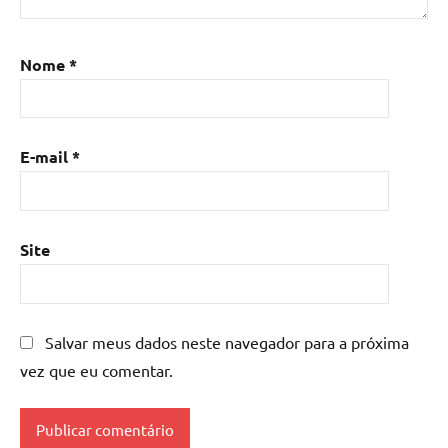
de
resina
,
Mesa
Nome
*
de
resina
com
madeira
,
E-mail
*
mesa
de
resina
epoxi
,
Site
mesa
resinada
,
Mesas
de
Salvar meus dados neste navegador para a próxima
madeira
vez que eu comentar.
resinadas
,
mesas
resinadas