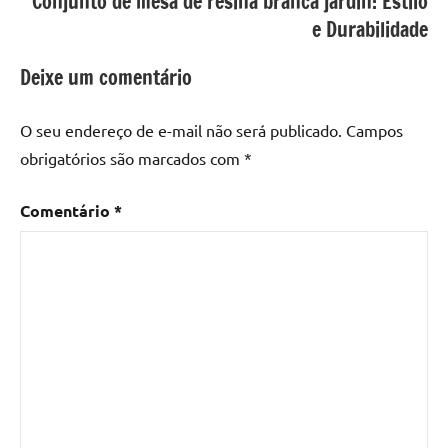
Conjunto de mesa de resina branca jardin: Estilo
com
e Durabilidade
resina
epoxi
,
Deixe um comentário
mesa
de
O seu endereço de e-mail não será publicado.
Campos
madeira
,
obrigatórios são marcados com
*
Mesa
de
Comentário
*
madeira
com
resina
,
Mesa
de
madeira
com
resina
epoxi
,
Mesa