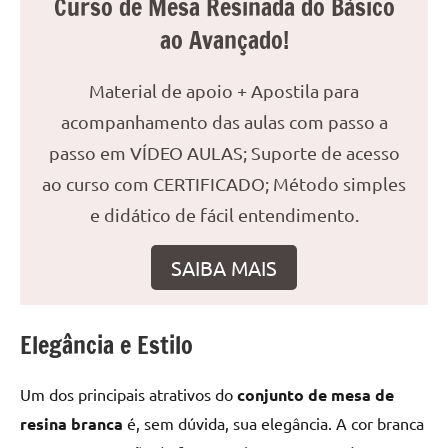
Curso de Mesa Resinada do Básico
reuniões
ao Avançado!
ou
uma
Material de apoio + Apostila para
mesa
de
acompanhamento das aulas com passo a
jantar
passo em VÍDEO AULAS; Suporte de acesso
para
ao curso com CERTIFICADO; Método simples
8
lugares,
e didático de fácil entendimento.
aqui
você
SAIBA MAIS
encontrará
tudo
o
Elegância e Estilo
que
precisa
Um dos principais atrativos do
conjunto de mesa de
para
resina branca
é, sem dúvida, sua elegância. A cor branca
transformar