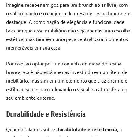
de
Imagine receber amigos para um brunch ao ar livre, com
resinada
o sol brilhando e o conjunto de mesa de resina branca em
de
destaque. A combinação de elegância e funcionalidade
alta
faz com que esse mobiliário não seja apenas uma escolha
qualidade,
estética, mas também uma peça central para momentos
como
memoráveis em sua casa.
as
populares
River
Por isso, ao optar por um conjunto de mesa de resina
Tables
branca, você não está apenas investindo em um item de
e
mobiliário, mas sim em um elemento que traz charme e
mesas
estilo ao seu espaço, elevando o visual e a atmosfera do
de
seu ambiente externo.
tampinhas
resinadas.
Durabilidade e Resistência
Quando falamos sobre
durabilidade e resistência
, o