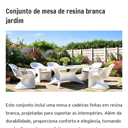
a
a
criatividade
passo
Conjunto de mesa de resina branca
da
jardim
resina.
Explore
nossas
dicas
e
inspirações
sobre
mesa
de
madeira
de
resina,
incluindo
Este conjunto inclui uma mesa e cadeiras feitas em resina
designs
branca, projetadas para suportar as intempéries. Além da
de
durabilidade, proporciona conforto e elegância, tornando
mesas