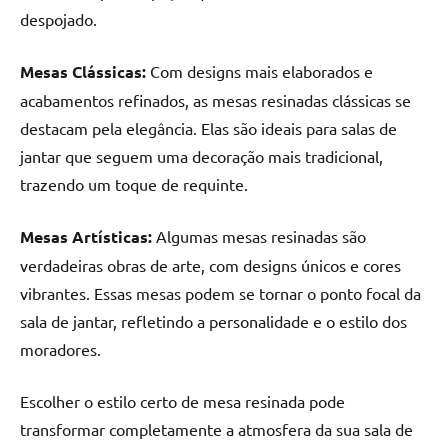
de
despojado.
resinada
de
Mesas Clássicas:
Com designs mais elaborados e
alta
acabamentos refinados, as mesas resinadas clássicas se
qualidade,
destacam pela elegância. Elas são ideais para salas de
como
jantar que seguem uma decoração mais tradicional,
as
populares
trazendo um toque de requinte.
River
Tables
Mesas Artísticas:
Algumas mesas resinadas são
e
verdadeiras obras de arte, com designs únicos e cores
mesas
vibrantes. Essas mesas podem se tornar o ponto focal da
de
sala de jantar, refletindo a personalidade e o estilo dos
tampinhas
resinadas.
moradores.
Escolher o estilo certo de mesa resinada pode
transformar completamente a atmosfera da sua sala de