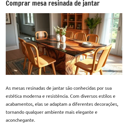
a
Comprar mesa resinada de jantar
a
criatividade
passo
da
resina.
Explore
nossas
dicas
e
inspirações
sobre
mesa
de
madeira
As mesas resinadas de jantar são conhecidas por sua
de
estética moderna e resistência. Com diversos estilos e
resina,
acabamentos, elas se adaptam a diferentes decorações,
incluindo
designs
tornando qualquer ambiente mais elegante e
de
aconchegante.
mesas