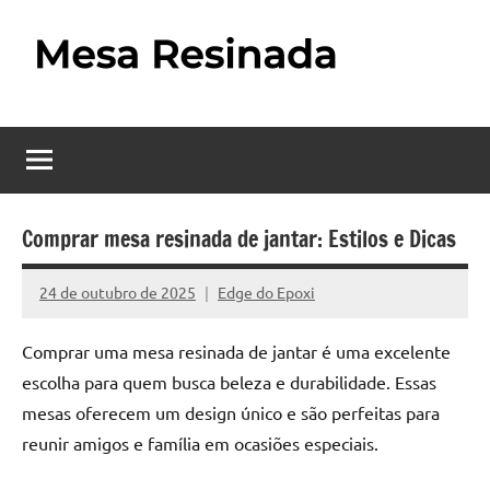
Pular
para
o
Mesa
Descubra
conteúdo
o
Resinada
fascinante
mundo
–
das
Como
mesas
Comprar mesa resinada de jantar: Estilos e Dicas
resinadas,
Fazer
onde
24 de outubro de 2025
Edge do Epoxi
Nenhum
uma
a
Comentário
elegância
Comprar uma mesa resinada de jantar é uma excelente
Mesa
da
escolha para quem busca beleza e durabilidade. Essas
madeira
Resinada
mesas oferecem um design único e são perfeitas para
se
Passo
encontra
reunir amigos e família em ocasiões especiais.
com