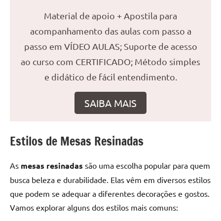
reuniões
Material de apoio + Apostila para
ou
acompanhamento das aulas com passo a
uma
mesa
passo em VÍDEO AULAS; Suporte de acesso
de
ao curso com CERTIFICADO; Método simples
jantar
e didático de fácil entendimento.
para
8
SAIBA MAIS
lugares,
aqui
você
Estilos de Mesas Resinadas
encontrará
tudo
o
As
mesas resinadas
são uma escolha popular para quem
que
busca beleza e durabilidade. Elas vêm em diversos estilos
precisa
que podem se adequar a diferentes decorações e gostos.
para
Vamos explorar alguns dos estilos mais comuns:
transformar