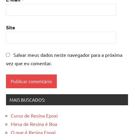
mesa
de
resina
epoxi
,
Site
mesa
resinada
,
Mesas
de
Salvar meus dados neste navegador para a próxima
madeira
vez que eu comentar.
resinadas
,
mesas
resinadas
MAIS BUSCADOS:
Curso de Resina Epoxi
Mesa de Resina é Boa
O que é Resina Epoxi