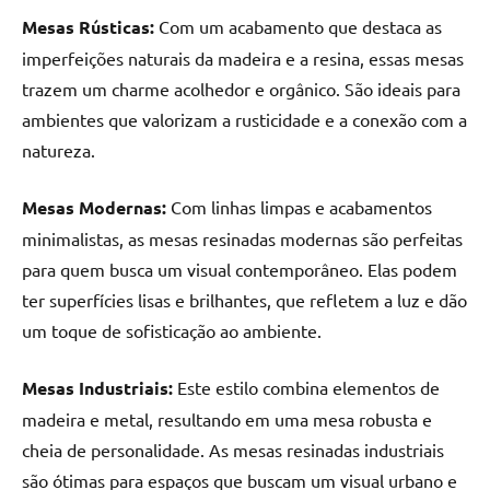
seu
Mesas Rústicas:
Com um acabamento que destaca as
ambiente
com
imperfeições naturais da madeira e a resina, essas mesas
peças
trazem um charme acolhedor e orgânico. São ideais para
únicas.
ambientes que valorizam a rusticidade e a conexão com a
Nosso
natureza.
conteúdo
é
Mesas Modernas:
Com linhas limpas e acabamentos
focado
minimalistas, as mesas resinadas modernas são perfeitas
em
apresentar
para quem busca um visual contemporâneo. Elas podem
as
ter superfícies lisas e brilhantes, que refletem a luz e dão
melhores
um toque de sofisticação ao ambiente.
práticas
e
Mesas Industriais:
Este estilo combina elementos de
tendências
madeira e metal, resultando em uma mesa robusta e
para
cheia de personalidade. As mesas resinadas industriais
criar
mesa
são ótimas para espaços que buscam um visual urbano e