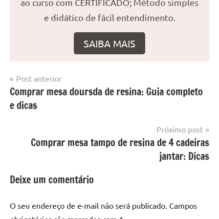
ao curso com CERTIFICADO; Método simples
e didático de fácil entendimento.
SAIBA MAIS
Navegação
Post anterior
Marcado
Mesa
Comprar mesa doursda de resina: Guia completo
de
com
resinada
e dicas
mesa
Post
com
resina
,
Próximo post
Mesa
Comprar mesa tampo de resina de 4 cadeiras
com
jantar: Dicas
resina
epoxi
,
Deixe um comentário
mesa
de
O seu endereço de e-mail não será publicado.
Campos
madeira
,
obrigatórios são marcados com
*