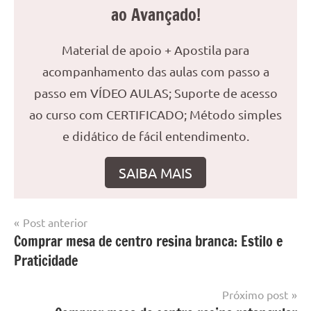
ao Avançado!
Material de apoio + Apostila para
acompanhamento das aulas com passo a
passo em VÍDEO AULAS; Suporte de acesso
ao curso com CERTIFICADO; Método simples
e didático de fácil entendimento.
SAIBA MAIS
Navegação
Post anterior
Marcado
Mesa
Comprar mesa de centro resina branca: Estilo e
de
com
resinada
Praticidade
mesa
Post
com
resina
,
Próximo post
Mesa