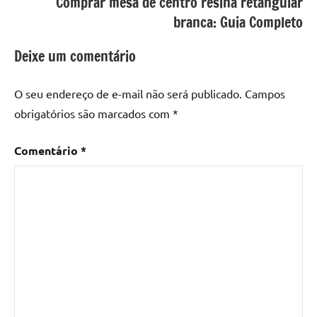
Comprar mesa de centro resina retangular
com
branca: Guia Completo
resina
epoxi
,
Deixe um comentário
mesa
de
O seu endereço de e-mail não será publicado.
Campos
madeira
,
obrigatórios são marcados com
*
Mesa
de
Comentário
*
madeira
com
resina
,
Mesa
de
madeira
com
resina
epoxi
,
Mesa