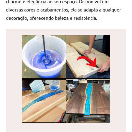
charme e elegância ao seu espaço. Disponível em
de
diversas cores e acabamentos, ela se adapta a qualquer
jantar
decoração, oferecendo beleza e resistência.
de
resina
e
as
inovadoras
mesas
cascata
resinadas.
Quer
esteja
à
procura
de
uma
mesa
redonda
para