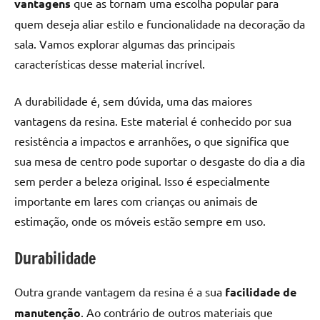
vantagens
que as tornam uma escolha popular para
seu
ambiente
quem deseja aliar estilo e funcionalidade na decoração da
com
sala. Vamos explorar algumas das principais
peças
características desse material incrível.
únicas.
Nosso
A durabilidade é, sem dúvida, uma das maiores
conteúdo
vantagens da resina. Este material é conhecido por sua
é
focado
resistência a impactos e arranhões, o que significa que
em
sua mesa de centro pode suportar o desgaste do dia a dia
apresentar
sem perder a beleza original. Isso é especialmente
as
importante em lares com crianças ou animais de
melhores
estimação, onde os móveis estão sempre em uso.
práticas
e
Durabilidade
tendências
para
Outra grande vantagem da resina é a sua
facilidade de
criar
mesa
manutenção
. Ao contrário de outros materiais que