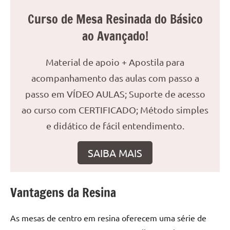
reuniões
Curso de Mesa Resinada do Básico
ou
ao Avançado!
uma
mesa
de
Material de apoio + Apostila para
jantar
acompanhamento das aulas com passo a
para
passo em VÍDEO AULAS; Suporte de acesso
8
lugares,
ao curso com CERTIFICADO; Método simples
aqui
e didático de fácil entendimento.
você
encontrará
SAIBA MAIS
tudo
o
que
Vantagens da Resina
precisa
para
As mesas de centro em resina oferecem uma série de
transformar