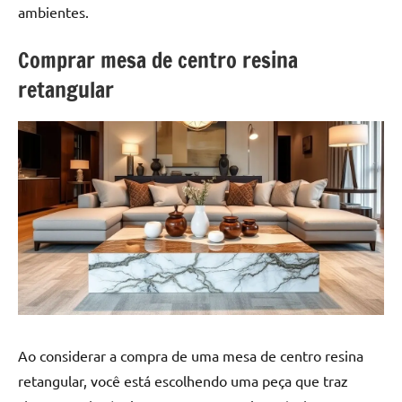
a
a
ambientes.
criatividade
passo
da
Comprar mesa de centro resina
resina.
retangular
Explore
nossas
dicas
e
inspirações
sobre
mesa
de
madeira
de
resina,
incluindo
designs
Ao considerar a compra de uma mesa de centro resina
de
retangular, você está escolhendo uma peça que traz
mesas