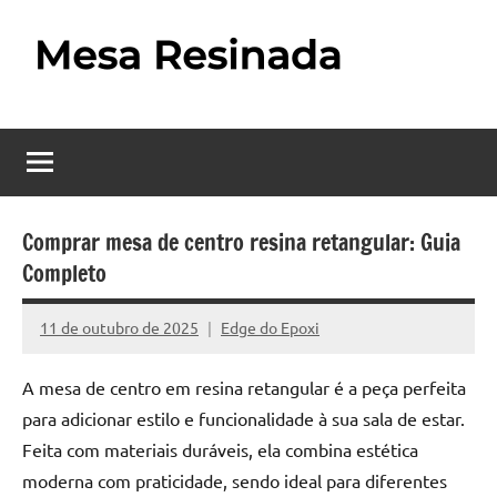
Pular
para
o
Mesa
Descubra
conteúdo
o
Resinada
fascinante
mundo
–
das
Como
mesas
Comprar mesa de centro resina retangular: Guia
resinadas,
Completo
Fazer
onde
uma
a
11 de outubro de 2025
Edge do Epoxi
Nenhum
elegância
Mesa
Comentário
da
A mesa de centro em resina retangular é a peça perfeita
madeira
Resinada
para adicionar estilo e funcionalidade à sua sala de estar.
se
Passo
encontra
Feita com materiais duráveis, ela combina estética
com
moderna com praticidade, sendo ideal para diferentes