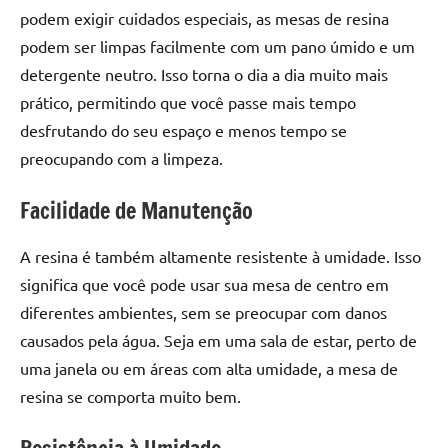
de
podem exigir cuidados especiais, as mesas de resina
resinada
podem ser limpas facilmente com um pano úmido e um
de
detergente neutro. Isso torna o dia a dia muito mais
alta
prático, permitindo que você passe mais tempo
qualidade,
desfrutando do seu espaço e menos tempo se
como
as
preocupando com a limpeza.
populares
River
Facilidade de Manutenção
Tables
e
A resina é também altamente resistente à umidade. Isso
mesas
significa que você pode usar sua mesa de centro em
de
diferentes ambientes, sem se preocupar com danos
tampinhas
causados pela água. Seja em uma sala de estar, perto de
resinadas.
uma janela ou em áreas com alta umidade, a mesa de
resina se comporta muito bem.