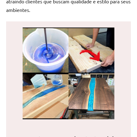
atraindo clientes que buscam qualidade e estilo para seus
de
ambientes.
jantar
de
resina
e
as
inovadoras
mesas
cascata
resinadas.
Quer
esteja
à
procura
de
uma
mesa
redonda
para