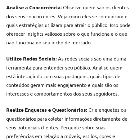
de
Analise a Concorrência:
Observe quem são os clientes
resinada
dos seus concorrentes. Veja como eles se comunicam e
de
quais estratégias utilizam para atrair o público. Isso pode
alta
oferecer insights valiosos sobre o que funciona e o que
qualidade,
como
não funciona no seu nicho de mercado.
as
populares
Utilize Redes Sociais:
As redes sociais são uma ótima
River
ferramenta para entender seu público. Analise quem
Tables
está interagindo com suas postagens, quais tipos de
e
conteúdos geram mais engajamento e quais são os
mesas
de
interesses e comportamentos dos seus seguidores.
tampinhas
resinadas.
Realize Enquetes e Questionários:
Crie enquetes ou
questionários para coletar informações diretamente de
seus potenciais clientes. Pergunte sobre suas
preferências em relação a móveis, estilos, cores e