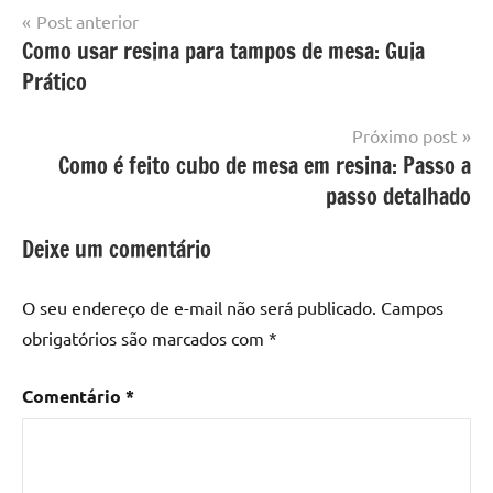
Navegação
Post anterior
Marcado
Mesa
Como usar resina para tampos de mesa: Guia
de
com
resinada
Prático
mesa
Post
com
resina
,
Próximo post
Mesa
Como é feito cubo de mesa em resina: Passo a
com
passo detalhado
resina
epoxi
,
Deixe um comentário
mesa
de
O seu endereço de e-mail não será publicado.
Campos
madeira
,
obrigatórios são marcados com
*
Mesa
de
Comentário
*
madeira
com
resina
,
Mesa