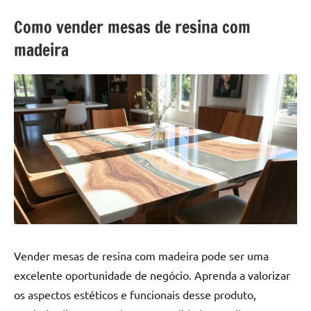
a
a
criatividade
passo
Como vender mesas de resina com
da
madeira
resina.
Explore
nossas
dicas
e
inspirações
sobre
mesa
de
madeira
de
resina,
incluindo
Vender mesas de resina com madeira pode ser uma
designs
excelente oportunidade de negócio. Aprenda a valorizar
de
os aspectos estéticos e funcionais desse produto,
mesas