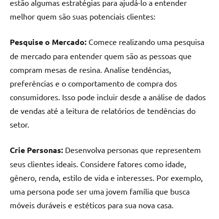
seu
estão algumas estratégias para ajudá-lo a entender
ambiente
melhor quem são suas potenciais clientes:
com
peças
Pesquise o Mercado:
Comece realizando uma pesquisa
únicas.
de mercado para entender quem são as pessoas que
Nosso
compram mesas de resina. Analise tendências,
conteúdo
preferências e o comportamento de compra dos
é
focado
consumidores. Isso pode incluir desde a análise de dados
em
de vendas até a leitura de relatórios de tendências do
apresentar
setor.
as
melhores
Crie Personas:
Desenvolva personas que representem
práticas
seus clientes ideais. Considere fatores como idade,
e
gênero, renda, estilo de vida e interesses. Por exemplo,
tendências
para
uma persona pode ser uma jovem família que busca
criar
móveis duráveis e estéticos para sua nova casa.
mesa