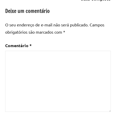
resina
epoxi
,
Deixe um comentário
mesa
de
O seu endereço de e-mail não será publicado.
Campos
madeira
,
obrigatórios são marcados com
*
Mesa
de
Comentário
*
madeira
com
resina
,
Mesa
de
madeira
com
resina
epoxi
,
Mesa
de
resina
,