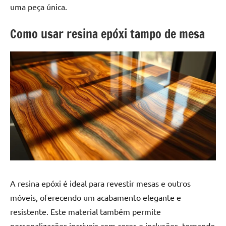
a
a
uma peça única.
criatividade
passo
da
Como usar resina epóxi tampo de mesa
resina.
Explore
nossas
dicas
e
inspirações
sobre
mesa
de
madeira
de
resina,
A resina epóxi é ideal para revestir mesas e outros
incluindo
designs
móveis, oferecendo um acabamento elegante e
de
resistente. Este material também permite
mesas
personalizações incríveis com cores e inclusões, tornando