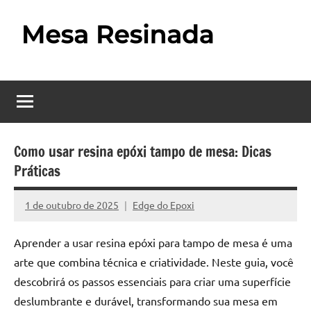
Pular
para
o
Mesa
Descubra
conteúdo
o
Resinada
fascinante
mundo
–
das
Como
mesas
Como usar resina epóxi tampo de mesa: Dicas
resinadas,
Práticas
Fazer
onde
uma
a
1 de outubro de 2025
Edge do Epoxi
Nenhum
elegância
Mesa
Comentário
da
Aprender a usar resina epóxi para tampo de mesa é uma
madeira
Resinada
arte que combina técnica e criatividade. Neste guia, você
se
Passo
encontra
descobrirá os passos essenciais para criar uma superfície
com
deslumbrante e durável, transformando sua mesa em