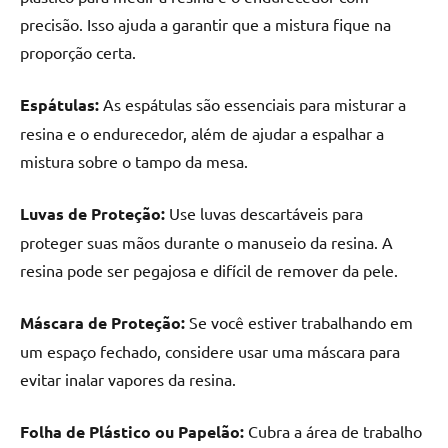
de
precisão. Isso ajuda a garantir que a mistura fique na
resinada
proporção certa.
de
alta
Espátulas:
As espátulas são essenciais para misturar a
qualidade,
como
resina e o endurecedor, além de ajudar a espalhar a
as
mistura sobre o tampo da mesa.
populares
River
Luvas de Proteção:
Use luvas descartáveis para
Tables
proteger suas mãos durante o manuseio da resina. A
e
resina pode ser pegajosa e difícil de remover da pele.
mesas
de
Máscara de Proteção:
Se você estiver trabalhando em
tampinhas
resinadas.
um espaço fechado, considere usar uma máscara para
evitar inalar vapores da resina.
Folha de Plástico ou Papelão:
Cubra a área de trabalho