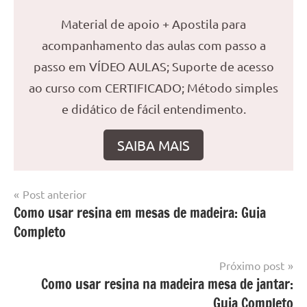
Material de apoio + Apostila para
acompanhamento das aulas com passo a
passo em VÍDEO AULAS; Suporte de acesso
ao curso com CERTIFICADO; Método simples
e didático de fácil entendimento.
SAIBA MAIS
Navegação
Post anterior
Marcado
Mesa
Como usar resina em mesas de madeira: Guia
de
com
resinada
Completo
mesa
Post
com
resina
,
Próximo post
Mesa
Como usar resina na madeira mesa de jantar:
com
Guia Completo