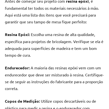
Antes de começar seu projeto com
resina epóxi
, é
seu
ambiente
fundamental ter todos os materiais necessários à mão.
com
Aqui está uma lista dos itens que você precisará para
peças
garantir que seu tampo de mesa fique perfeito:
únicas.
Nosso
Resina Epóxi:
Escolha uma resina de alta qualidade,
conteúdo
específica para projetos de bricolagem. Verifique se ela é
é
focado
adequada para superfícies de madeira e tem um bom
em
tempo de cura.
apresentar
as
Endurecedor:
A maioria das resinas epóxi vem com um
melhores
endurecedor que deve ser misturado à resina. Certifique-
práticas
se de seguir as instruções do fabricante para a proporção
e
correta.
tendências
para
criar
Copos de Medição:
Utilize copos descartáveis ou de
mesa
plástico para medir a resina e o endurecedor com