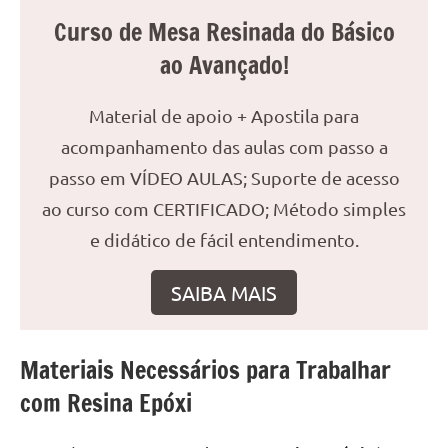
reuniões
Curso de Mesa Resinada do Básico
ou
ao Avançado!
uma
mesa
Material de apoio + Apostila para
de
jantar
acompanhamento das aulas com passo a
para
passo em VÍDEO AULAS; Suporte de acesso
8
ao curso com CERTIFICADO; Método simples
lugares,
aqui
e didático de fácil entendimento.
você
encontrará
SAIBA MAIS
tudo
o
que
Materiais Necessários para Trabalhar
precisa
com Resina Epóxi
para
transformar