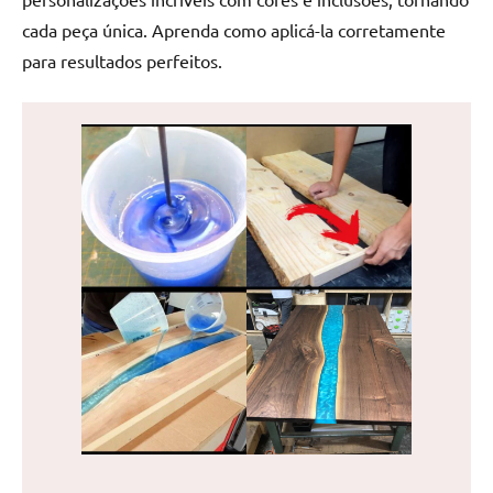
de
cada peça única. Aprenda como aplicá-la corretamente
jantar
para resultados perfeitos.
de
resina
e
as
inovadoras
mesas
cascata
resinadas.
Quer
esteja
à
procura
de
uma
mesa
redonda
para