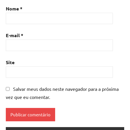
Mesa
Nome
*
de
resina
com
madeira
,
E-mail
*
mesa
de
resina
epoxi
,
Site
mesa
resinada
,
Mesas
de
Salvar meus dados neste navegador para a próxima
madeira
vez que eu comentar.
resinadas
,
mesas
resinadas