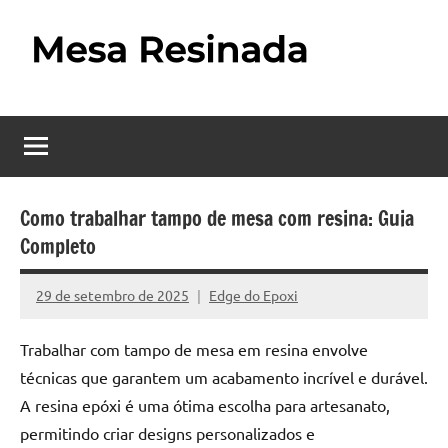
Pular
para
o
Mesa
Descubra
conteúdo
o
Resinada
fascinante
mundo
–
das
Como
mesas
Como trabalhar tampo de mesa com resina: Guia
resinadas,
Completo
Fazer
onde
uma
a
29 de setembro de 2025
Edge do Epoxi
Nenhum
elegância
Mesa
Comentário
da
Trabalhar com tampo de mesa em resina envolve
madeira
Resinada
técnicas que garantem um acabamento incrível e durável.
se
Passo
encontra
A resina epóxi é uma ótima escolha para artesanato,
com
permitindo criar designs personalizados e