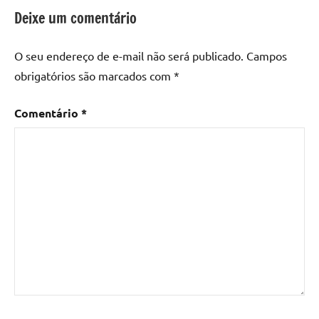
epoxi
,
Deixe um comentário
mesa
de
O seu endereço de e-mail não será publicado.
Campos
madeira
,
obrigatórios são marcados com
*
Mesa
de
Comentário
*
madeira
com
resina
,
Mesa
de
madeira
com
resina
epoxi
,
Mesa
de
resina
,
Mesa