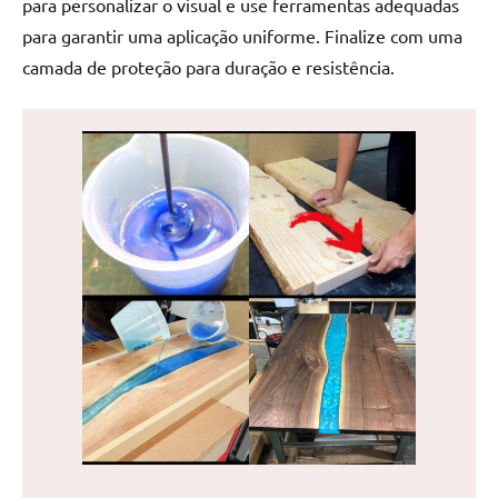
para personalizar o visual e use ferramentas adequadas
de
para garantir uma aplicação uniforme. Finalize com uma
jantar
camada de proteção para duração e resistência.
de
resina
e
as
inovadoras
mesas
cascata
resinadas.
Quer
esteja
à
procura
de
uma
mesa
redonda
para