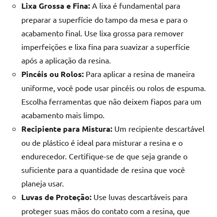
Lixa Grossa e Fina:
A lixa é fundamental para
de
resinada
preparar a superfície do tampo da mesa e para o
de
acabamento final. Use lixa grossa para remover
alta
imperfeições e lixa fina para suavizar a superfície
qualidade,
após a aplicação da resina.
como
Pincéis ou Rolos:
Para aplicar a resina de maneira
as
populares
uniforme, você pode usar pincéis ou rolos de espuma.
River
Escolha ferramentas que não deixem fiapos para um
Tables
acabamento mais limpo.
e
Recipiente para Mistura:
Um recipiente descartável
mesas
ou de plástico é ideal para misturar a resina e o
de
endurecedor. Certifique-se de que seja grande o
tampinhas
resinadas.
suficiente para a quantidade de resina que você
planeja usar.
Luvas de Proteção:
Use luvas descartáveis para
proteger suas mãos do contato com a resina, que