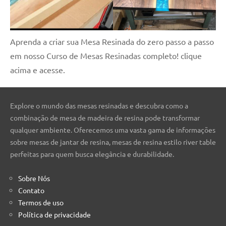
Aprenda a criar sua Mesa Resinada do zero passo a passo
em nosso Curso de Mesas Resinadas completo! clique
acima e acesse.
Explore o mundo das mesas resinadas e descubra como a
combinação de mesa de madeira de resina pode transformar
qualquer ambiente. Oferecemos uma vasta gama de informações
sobre mesas de jantar de resina, mesas de resina estilo river table
perfeitas para quem busca elegância e durabilidade.
Sobre Nós
Contato
Termos de uso
Política de privacidade