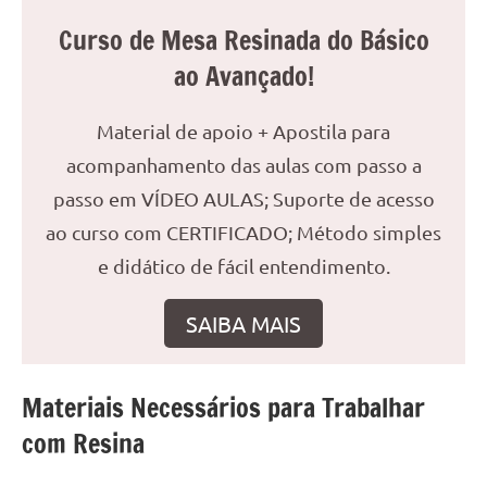
reuniões
Curso de Mesa Resinada do Básico
ou
ao Avançado!
uma
mesa
de
Material de apoio + Apostila para
jantar
acompanhamento das aulas com passo a
para
passo em VÍDEO AULAS; Suporte de acesso
8
lugares,
ao curso com CERTIFICADO; Método simples
aqui
e didático de fácil entendimento.
você
encontrará
SAIBA MAIS
tudo
o
que
Materiais Necessários para Trabalhar
precisa
com Resina
para
transformar