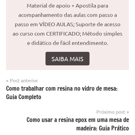
Material de apoio + Apostila para
acompanhamento das aulas com passo a
passo em VÍDEO AULAS; Suporte de acesso
ao curso com CERTIFICADO; Método simples
e didático de fácil entendimento.
SAIBA MAIS
Navegação
Post anterior
Marcado
Mesa
Como trabalhar com resina no vidro de mesa:
de
com
resinada
Guia Completo
mesa
Post
com
resina
,
Próximo post
Mesa
Como usar a resina epox em uma mesa de
com
madeira: Guia Prático
resina