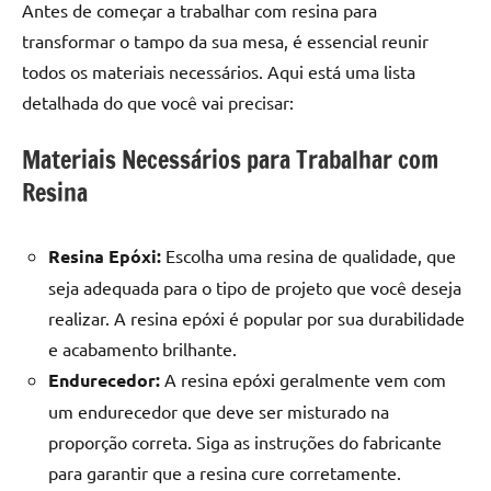
seu
Antes de começar a trabalhar com resina para
ambiente
transformar o tampo da sua mesa, é essencial reunir
com
todos os materiais necessários. Aqui está uma lista
peças
detalhada do que você vai precisar:
únicas.
Nosso
Materiais Necessários para Trabalhar com
conteúdo
Resina
é
focado
em
Resina Epóxi:
Escolha uma resina de qualidade, que
apresentar
seja adequada para o tipo de projeto que você deseja
as
realizar. A resina epóxi é popular por sua durabilidade
melhores
práticas
e acabamento brilhante.
e
Endurecedor:
A resina epóxi geralmente vem com
tendências
um endurecedor que deve ser misturado na
para
proporção correta. Siga as instruções do fabricante
criar
para garantir que a resina cure corretamente.
mesa