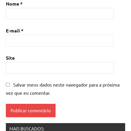
Nome
*
de
resina
com
madeira
,
E-mail
*
mesa
de
resina
epoxi
,
Site
mesa
resinada
,
Mesas
de
Salvar meus dados neste navegador para a próxima
madeira
vez que eu comentar.
resinadas
,
mesas
resinadas
MAIS BUSCADOS: