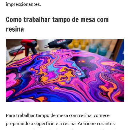
a
a
impressionantes.
criatividade
passo
da
Como trabalhar tampo de mesa com
resina.
resina
Explore
nossas
dicas
e
inspirações
sobre
mesa
de
madeira
de
resina,
incluindo
designs
Para trabalhar tampo de mesa com resina, comece
de
preparando a superfície e a resina. Adicione corantes
mesas