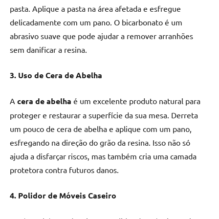
de
pasta. Aplique a pasta na área afetada e esfregue
resinada
delicadamente com um pano. O bicarbonato é um
de
abrasivo suave que pode ajudar a remover arranhões
alta
sem danificar a resina.
qualidade,
como
3. Uso de Cera de Abelha
as
populares
River
A
cera de abelha
é um excelente produto natural para
Tables
proteger e restaurar a superfície da sua mesa. Derreta
e
um pouco de cera de abelha e aplique com um pano,
mesas
esfregando na direção do grão da resina. Isso não só
de
ajuda a disfarçar riscos, mas também cria uma camada
tampinhas
protetora contra futuros danos.
resinadas.
4. Polidor de Móveis Caseiro