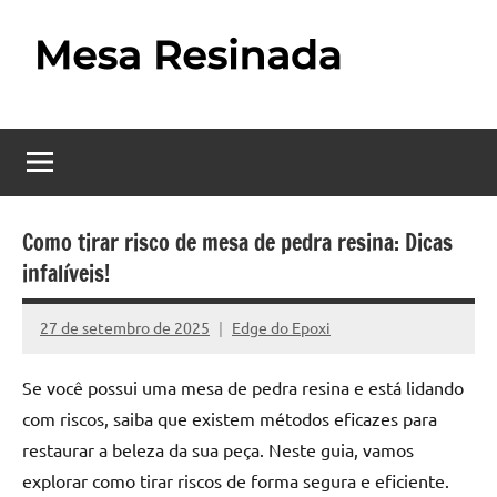
Pular
para
o
Mesa
Descubra
conteúdo
o
Resinada
fascinante
mundo
–
das
Como
mesas
Como tirar risco de mesa de pedra resina: Dicas
resinadas,
infalíveis!
Fazer
onde
uma
a
27 de setembro de 2025
Edge do Epoxi
Nenhum
elegância
Mesa
Comentário
da
Se você possui uma mesa de pedra resina e está lidando
madeira
Resinada
com riscos, saiba que existem métodos eficazes para
se
Passo
encontra
restaurar a beleza da sua peça. Neste guia, vamos
com
explorar como tirar riscos de forma segura e eficiente.