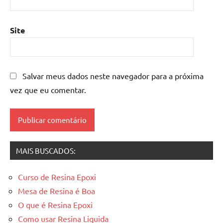
de
resina
epoxi
,
Site
mesa
resinada
,
Mesas
de
Salvar meus dados neste navegador para a próxima
madeira
vez que eu comentar.
resinadas
,
mesas
resinadas
MAIS BUSCADOS:
Curso de Resina Epoxi
Mesa de Resina é Boa
O que é Resina Epoxi
Como usar Resina Liquida