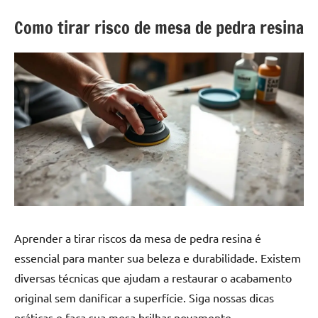
a
a
criatividade
passo
Como tirar risco de mesa de pedra resina
da
resina.
Explore
nossas
dicas
e
inspirações
sobre
mesa
de
madeira
de
Aprender a tirar riscos da mesa de pedra resina é
resina,
essencial para manter sua beleza e durabilidade. Existem
incluindo
designs
diversas técnicas que ajudam a restaurar o acabamento
de
original sem danificar a superfície. Siga nossas dicas
mesas
práticas e faça sua mesa brilhar novamente.