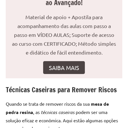
ao Avançado!
reuniões
ou
Material de apoio + Apostila para
uma
acompanhamento das aulas com passo a
mesa
de
passo em VÍDEO AULAS; Suporte de acesso
jantar
ao curso com CERTIFICADO; Método simples
para
e didático de fácil entendimento.
8
lugares,
SAIBA MAIS
aqui
você
encontrará
Técnicas Caseiras para Remover Riscos
tudo
o
que
Quando se trata de remover riscos da sua
mesa de
precisa
pedra resina
, as
técnicas caseiras
podem ser uma
para
solução eficaz e econômica. Aqui estão algumas opções
transformar