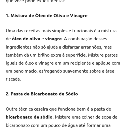
que você pode experimentar:
seu
ambiente
com
1. Mistura de Óleo de Oliva e Vinagre
peças
únicas.
Uma das receitas mais simples e funcionais é a mistura
Nosso
de
óleo de oliva
e
vinagre
. A combinação desses
conteúdo
ingredientes não só ajuda a disfarçar arranhões, mas
é
também dá um brilho extra à superfície. Misture partes
focado
iguais de óleo e vinagre em um recipiente e aplique com
em
apresentar
um pano macio, esfregando suavemente sobre a área
as
riscada.
melhores
práticas
2. Pasta de Bicarbonato de Sódio
e
tendências
Outra técnica caseira que funciona bem é a pasta de
para
bicarbonato de sódio
. Misture uma colher de sopa de
criar
mesa
bicarbonato com um pouco de água até formar uma