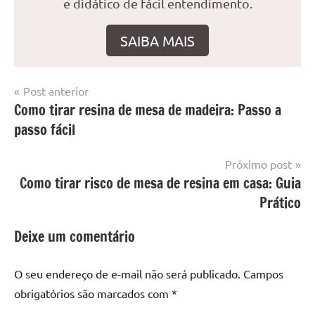
e didático de fácil entendimento.
SAIBA MAIS
Navegação
Post anterior
Marcado
Mesa
Como tirar resina de mesa de madeira: Passo a
de
com
resinada
passo fácil
mesa
Post
com
resina
,
Próximo post
Mesa
Como tirar risco de mesa de resina em casa: Guia
com
Prático
resina
epoxi
,
Deixe um comentário
mesa
de
O seu endereço de e-mail não será publicado.
Campos
madeira
,
obrigatórios são marcados com
*
Mesa
de