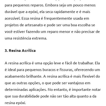
de
para pequenos reparos. Embora seja um pouco menos
resinada
durável que a epóxi, ela seca rapidamente e é mais
de
acessível. Essa resina é frequentemente usada em
alta
projetos de artesanato e pode ser uma boa escolha se
qualidade,
você estiver fazendo um reparo menor e não precisar de
como
as
uma resistência extrema.
populares
River
3. Resina Acrílica
Tables
e
A resina acrílica é uma opção leve e fácil de trabalhar. Ela
mesas
é ideal para pequenos buracos e fissuras, oferecendo um
de
acabamento brilhante. A resina acrílica é mais flexível do
tampinhas
resinadas.
que as outras opções, o que pode ser vantajoso em
determinadas aplicações. No entanto, é importante notar
que sua durabilidade pode não ser tão alta quanto a da
resina epóxi.