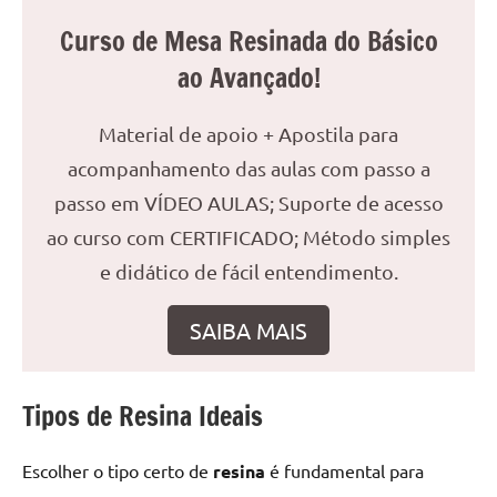
reuniões
Curso de Mesa Resinada do Básico
ou
ao Avançado!
uma
mesa
de
Material de apoio + Apostila para
jantar
acompanhamento das aulas com passo a
para
passo em VÍDEO AULAS; Suporte de acesso
8
lugares,
ao curso com CERTIFICADO; Método simples
aqui
e didático de fácil entendimento.
você
encontrará
SAIBA MAIS
tudo
o
que
Tipos de Resina Ideais
precisa
para
Escolher o tipo certo de
resina
é fundamental para
transformar