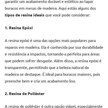
seu
garantir um acabamento durável e estético ao tapar
ambiente
buracos em mesas de madeira. Aqui estão alguns dos
com
tipos de resina ideais
que você pode considerar:
peças
únicas.
1. Resina Epóxi
Nosso
conteúdo
A resina epóxi é uma das opções mais populares para
é
reparos em madeira. Ela é conhecida por sua durabilidade
focado
em
e resistência a impactos, tornando-a perfeita para áreas
apresentar
que podem sofrer desgaste. Além disso, a resina epóxi é
as
transparente, permitindo que a beleza natural da
melhores
madeira se destaque. É ideal para buracos maiores, pois
práticas
preenche bem e cria um acabamento liso.
e
tendências
2. Resina de Poliéster
para
criar
mesa
A resina de poliéster é outra opção viável, especialmente