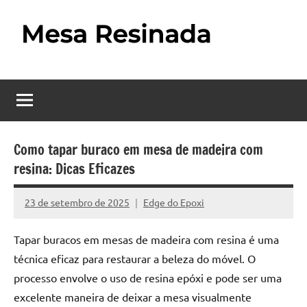
Pular
para
o
Mesa
Descubra
conteúdo
o
Resinada
fascinante
mundo
–
das
Como
mesas
Como tapar buraco em mesa de madeira com
resinadas,
resina: Dicas Eficazes
Fazer
onde
uma
a
23 de setembro de 2025
Edge do Epoxi
Nenhum
elegância
Mesa
Comentário
da
Tapar buracos em mesas de madeira com resina é uma
madeira
Resinada
técnica eficaz para restaurar a beleza do móvel. O
se
Passo
encontra
processo envolve o uso de resina epóxi e pode ser uma
com
excelente maneira de deixar a mesa visualmente