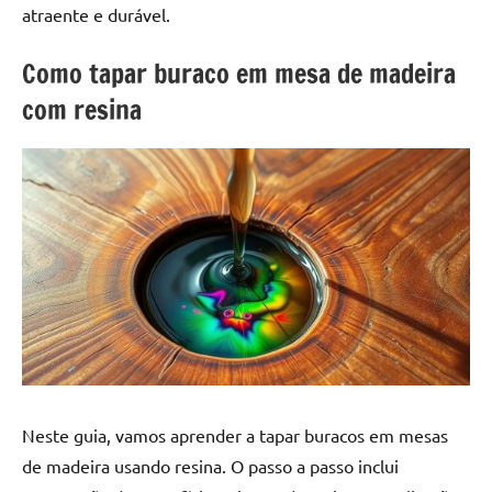
a
a
atraente e durável.
criatividade
passo
da
Como tapar buraco em mesa de madeira
resina.
com resina
Explore
nossas
dicas
e
inspirações
sobre
mesa
de
madeira
de
resina,
incluindo
designs
Neste guia, vamos aprender a tapar buracos em mesas
de
de madeira usando resina. O passo a passo inclui
mesas