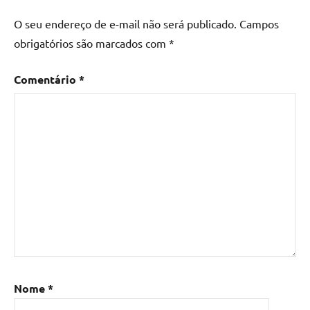
de
O seu endereço de e-mail não será publicado.
Campos
madeira
,
obrigatórios são marcados com
*
Mesa
de
Comentário
*
madeira
com
resina
,
Mesa
de
madeira
com
resina
epoxi
,
Mesa
de
resina
,
Mesa
Nome
*
de