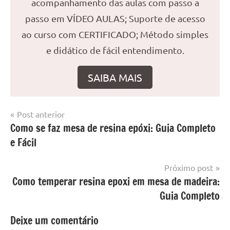
acompanhamento das aulas com passo a
passo em VÍDEO AULAS; Suporte de acesso
ao curso com CERTIFICADO; Método simples
e didático de fácil entendimento.
SAIBA MAIS
Navegação
Post anterior
Marcado
Mesa
Como se faz mesa de resina epóxi: Guia Completo
de
com
resinada
e Fácil
mesa
Post
com
resina
,
Próximo post
Mesa
Como temperar resina epoxi em mesa de madeira:
com
Guia Completo
resina
epoxi
,
Deixe um comentário
mesa