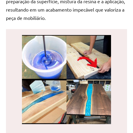
preparação da superfície, mistura da resina e a aplicação,
de
resultando em um acabamento impecável que valoriza a
jantar
peça de mobiliário.
de
resina
e
as
inovadoras
mesas
cascata
resinadas.
Quer
esteja
à
procura
de
uma
mesa
redonda
para