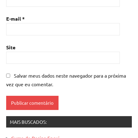
resina
com
madeira
,
E-mail
*
mesa
de
resina
epoxi
,
Site
mesa
resinada
,
Mesas
de
Salvar meus dados neste navegador para a próxima
madeira
vez que eu comentar.
resinadas
,
mesas
resinadas
MAIS BUSCADOS:
Curso de Resina Epoxi