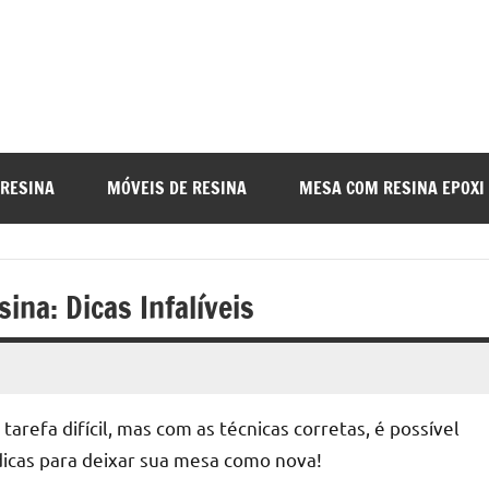
a
nada
 RESINA
MÓVEIS DE RESINA
MESA COM RESINA EPOXI
o
na: Dicas Infalíveis
r
arefa difícil, mas com as técnicas corretas, é possível
a
 dicas para deixar sua mesa como nova!