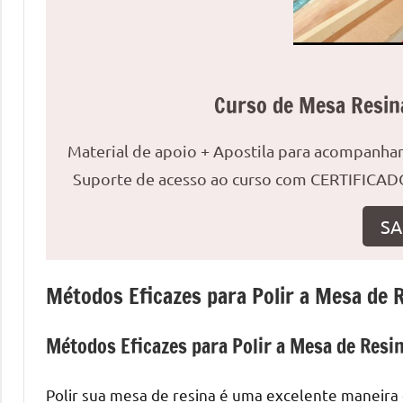
uma
mesa
redonda
para
Curso de Mesa Resin
reuniões
ou
Material de apoio + Apostila para acompanh
uma
mesa
Suporte de acesso ao curso com CERTIFICADO
de
jantar
SA
para
8
Métodos Eficazes para Polir a Mesa de 
lugares,
aqui
você
Métodos Eficazes para Polir a Mesa de Resi
encontrará
tudo
Polir sua mesa de resina é uma excelente maneira d