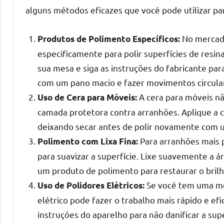
o
alguns métodos eficazes que você pode utilizar pa
que
precisa
No mercado
Produtos de Polimento Específicos:
para
especificamente para polir superfícies de resin
transforma
sua mesa e siga as instruções do fabricante pa
seu
ambiente
com um pano macio e fazer movimentos circul
com
A cera para móveis nã
Uso de Cera para Móveis:
peças
camada protetora contra arranhões. Aplique a 
únicas.
deixando secar antes de polir novamente com u
Nosso
Para arranhões mais p
Polimento com Lixa Fina:
conteúdo
para suavizar a superfície. Lixe suavemente a 
é
um produto de polimento para restaurar o brilh
focado
Se você tem uma me
Uso de Polidores Elétricos:
em
apresentar
elétrico pode fazer o trabalho mais rápido e ef
as
instruções do aparelho para não danificar a supe