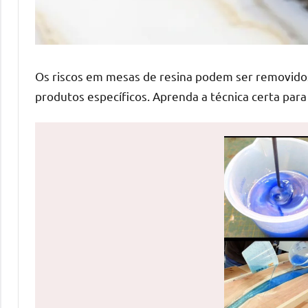
de
mesas
de
jantar
Os riscos em mesas de resina podem ser removid
de
produtos específicos. Aprenda a técnica certa para
resina
e
as
inovadoras
mesas
cascata
resinadas.
Quer
esteja
à
procura
de