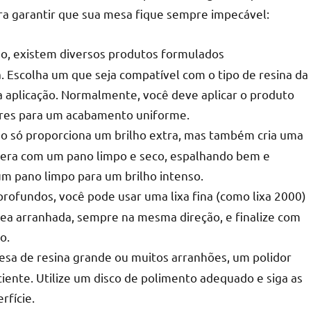
ra garantir que sua mesa fique sempre impecável:
, existem diversos produtos formulados
a. Escolha um que seja compatível com o tipo de resina da
r
ra aplicação. Normalmente, você deve aplicar o produto
ares para um acabamento uniforme.
o só proporciona um brilho extra, mas também cria uma
cera com um pano limpo e seco, espalhando bem e
m pano limpo para um brilho intenso.
rofundos, você pode usar uma lixa fina (como lixa 2000)
área arranhada, sempre na mesma direção, e finalize com
o.
sa de resina grande ou muitos arranhões, um polidor
iciente. Utilize um disco de polimento adequado e siga as
rfície.