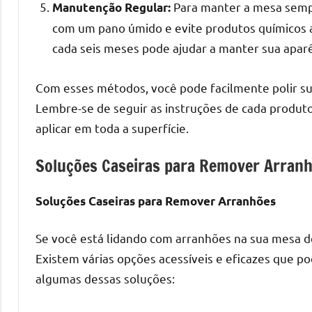
melhores
Para manter a mesa sempr
Manutenção Regular:
práticas
com um pano úmido e evite produtos químicos ag
e
cada seis meses pode ajudar a manter sua apar
tendências
para
Com esses métodos, você pode facilmente polir su
criar
Lembre-se de seguir as instruções de cada produt
mesa
de
aplicar em toda a superfície.
resinada
Soluções Caseiras para Remover Arran
de
alta
qualidade,
Soluções Caseiras para Remover Arranhões
como
as
Se você está lidando com arranhões na sua mesa de 
populares
Existem várias opções acessíveis e eficazes que po
River
algumas dessas soluções:
Tables
e