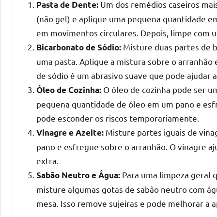
Um dos remédios caseiros mais
Pasta de Dente:
mesas
(não gel) e aplique uma pequena quantidade e
de
em movimentos circulares. Depois, limpe com 
tampinhas
Misture duas partes de 
Bicarbonato de Sódio:
resinadas.
uma pasta. Aplique a mistura sobre o arranhão
de sódio é um abrasivo suave que pode ajudar a 
O óleo de cozinha pode ser um
Óleo de Cozinha:
pequena quantidade de óleo em um pano e esfre
pode esconder os riscos temporariamente.
Misture partes iguais de vina
Vinagre e Azeite:
pano e esfregue sobre o arranhão. O vinagre aj
extra.
Para uma limpeza geral q
Sabão Neutro e Água:
misture algumas gotas de sabão neutro com águ
mesa. Isso remove sujeiras e pode melhorar a a