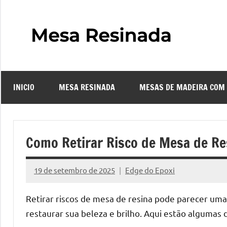
Pular
para
o
Mes
Descubra
conteúdo
o
Resi
fascinante
mundo
INICIO
MESA RESINADA
MESAS DE MADEIRA COM
das
–
mesas
resinadas,
Com
onde
Como Retirar Risco de Mesa de Resi
a
Faze
elegância
19 de setembro de 2025
Edge do Epoxi
da
Nenhum
uma
madeira
Comentário
Retirar riscos de mesa de resina pode parecer uma t
se
Mes
restaurar sua beleza e brilho. Aqui estão algumas
encontra
com