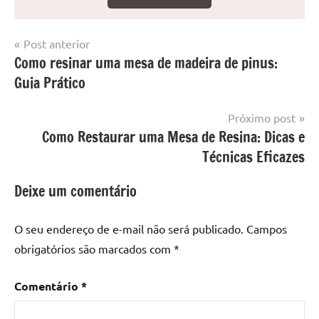
Navegação
Post anterior
Marcado
Mesa
Como resinar uma mesa de madeira de pinus:
de
com
resinada
Guia Prático
mesa
Post
com
resina
,
Próximo post
Mesa
Como Restaurar uma Mesa de Resina: Dicas e
com
Técnicas Eficazes
resina
epoxi
,
Deixe um comentário
mesa
de
O seu endereço de e-mail não será publicado.
Campos
madeira
,
obrigatórios são marcados com
*
Mesa
de
Comentário
*
madeira
com