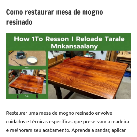
a
a
criatividade
passo
Como restaurar mesa de mogno
da
resinado
resina.
Explore
nossas
dicas
e
inspirações
sobre
mesa
de
madeira
de
resina,
incluindo
Restaurar uma mesa de mogno resinado envolve
designs
cuidados e técnicas específicas que preservam a madeira
de
e melhoram seu acabamento. Aprenda a sandar, aplicar
mesas