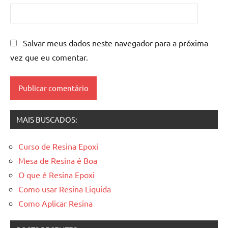
mesa
resinada
,
Mesas
de
Salvar meus dados neste navegador para a próxima
madeira
vez que eu comentar.
resinadas
,
mesas
resinadas
MAIS BUSCADOS:
Curso de Resina Epoxi
Mesa de Resina é Boa
O que é Resina Epoxi
Como usar Resina Liquida
Como Aplicar Resina