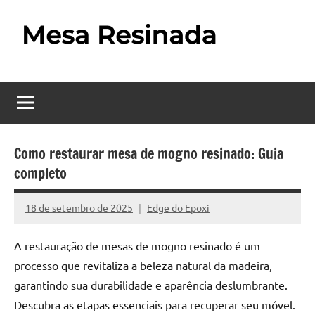
Pular
para
o
Mesa
Descubra
conteúdo
o
Resinada
fascinante
mundo
–
das
Como
mesas
Como restaurar mesa de mogno resinado: Guia
resinadas,
completo
Fazer
onde
uma
a
18 de setembro de 2025
Edge do Epoxi
Nenhum
elegância
Mesa
Comentário
da
A restauração de mesas de mogno resinado é um
madeira
Resinada
processo que revitaliza a beleza natural da madeira,
se
Passo
encontra
garantindo sua durabilidade e aparência deslumbrante.
com
Descubra as etapas essenciais para recuperar seu móvel.