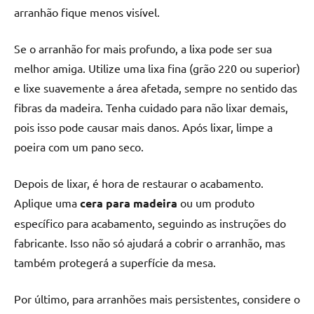
de
arranhão fique menos visível.
resinada
de
Se o arranhão for mais profundo, a lixa pode ser sua
alta
melhor amiga. Utilize uma lixa fina (grão 220 ou superior)
qualidade,
e lixe suavemente a área afetada, sempre no sentido das
como
fibras da madeira. Tenha cuidado para não lixar demais,
as
populares
pois isso pode causar mais danos. Após lixar, limpe a
River
poeira com um pano seco.
Tables
e
Depois de lixar, é hora de restaurar o acabamento.
mesas
Aplique uma
cera para madeira
ou um produto
de
específico para acabamento, seguindo as instruções do
tampinhas
fabricante. Isso não só ajudará a cobrir o arranhão, mas
resinadas.
também protegerá a superfície da mesa.
Por último, para arranhões mais persistentes, considere o