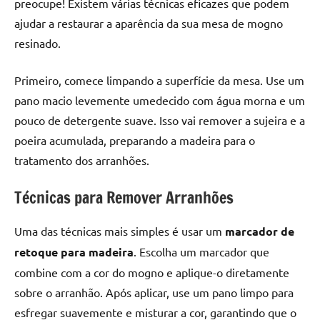
preocupe! Existem várias técnicas eficazes que podem
seu
ambiente
ajudar a restaurar a aparência da sua mesa de mogno
com
resinado.
peças
únicas.
Primeiro, comece limpando a superfície da mesa. Use um
Nosso
pano macio levemente umedecido com água morna e um
conteúdo
pouco de detergente suave. Isso vai remover a sujeira e a
é
poeira acumulada, preparando a madeira para o
focado
em
tratamento dos arranhões.
apresentar
as
Técnicas para Remover Arranhões
melhores
práticas
Uma das técnicas mais simples é usar um
marcador de
e
retoque para madeira
. Escolha um marcador que
tendências
combine com a cor do mogno e aplique-o diretamente
para
sobre o arranhão. Após aplicar, use um pano limpo para
criar
mesa
esfregar suavemente e misturar a cor, garantindo que o