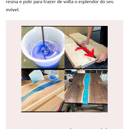
resina e polir para trazer de volta o esplendor do seu
de
móvel.
jantar
de
resina
e
as
inovadoras
mesas
cascata
resinadas.
Quer
esteja
à
procura
de
uma
mesa
redonda
para