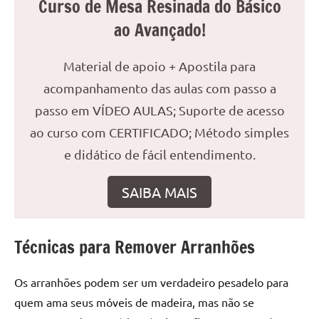
Curso de Mesa Resinada do Básico
reuniões
ao Avançado!
ou
uma
Material de apoio + Apostila para
mesa
de
acompanhamento das aulas com passo a
jantar
passo em VÍDEO AULAS; Suporte de acesso
para
ao curso com CERTIFICADO; Método simples
8
lugares,
e didático de fácil entendimento.
aqui
você
SAIBA MAIS
encontrará
tudo
o
Técnicas para Remover Arranhões
que
precisa
Os arranhões podem ser um verdadeiro pesadelo para
para
quem ama seus móveis de madeira, mas não se
transformar