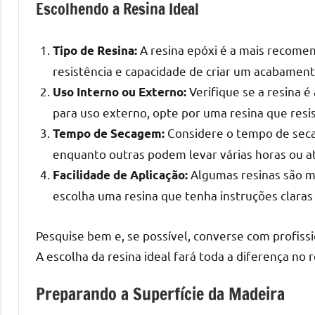
o
Escolhendo a Resina Ideal
que
precisa
A resina epóxi é a mais recomen
Tipo de Resina:
para
resistência e capacidade de criar um acabamento
transforma
Verifique se a resina é
Uso Interno ou Externo:
seu
para uso externo, opte por uma resina que resis
ambiente
Considere o tempo de seca
com
Tempo de Secagem:
peças
enquanto outras podem levar várias horas ou até
únicas.
Algumas resinas são mai
Facilidade de Aplicação:
Nosso
escolha uma resina que tenha instruções claras 
conteúdo
é
Pesquise bem e, se possível, converse com profiss
focado
A escolha da resina ideal fará toda a diferença no 
em
apresentar
Preparando a Superfície da Madeira
as