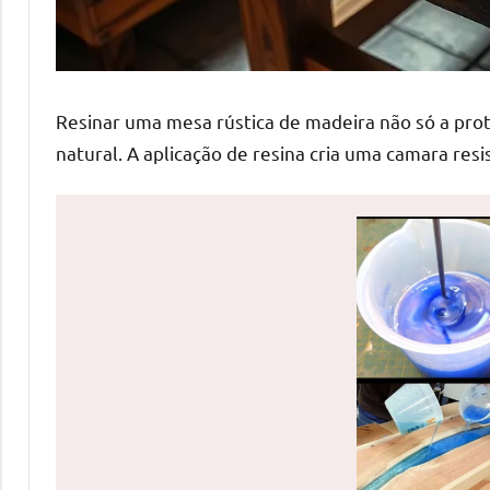
de
mesas
de
jantar
Resinar uma mesa rústica de madeira não só a pr
de
natural. A aplicação de resina cria uma camara res
resina
e
as
inovadoras
mesas
cascata
resinadas.
Quer
esteja
à
procura
de