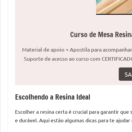
uma
mesa
redonda
para
Curso de Mesa Resin
reuniões
ou
Material de apoio + Apostila para acompanh
uma
mesa
Suporte de acesso ao curso com CERTIFICADO
de
jantar
SA
para
8
Escolhendo a Resina Ideal
lugares,
aqui
você
Escolher a resina certa é crucial para garantir q
encontrará
e durável. Aqui estão algumas dicas para te ajudar
tudo