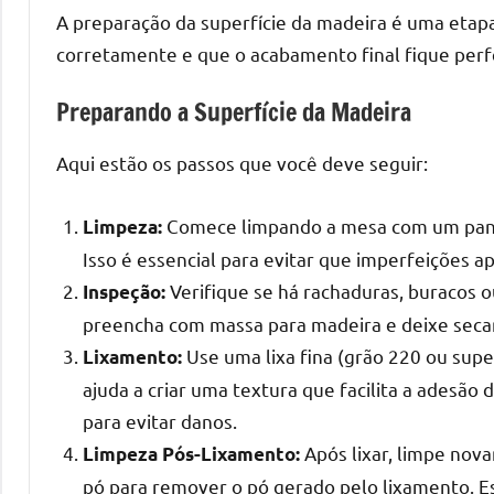
melhores
A preparação da superfície da madeira é uma etapa
práticas
corretamente e que o acabamento final fique perf
e
tendências
Preparando a Superfície da Madeira
para
criar
Aqui estão os passos que você deve seguir:
mesa
de
Comece limpando a mesa com um pano 
Limpeza:
resinada
Isso é essencial para evitar que imperfeições a
de
alta
Verifique se há rachaduras, buracos 
Inspeção:
qualidade,
preencha com massa para madeira e deixe seca
como
Use uma lixa fina (grão 220 ou super
Lixamento:
as
ajuda a criar uma textura que facilita a adesão 
populares
para evitar danos.
River
Após lixar, limpe nov
Limpeza Pós-Lixamento:
Tables
pó para remover o pó gerado pelo lixamento. Ess
e