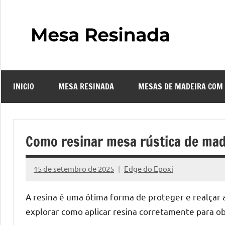
Pular
para
o
Mes
Descubra
conteúdo
o
Resi
fascinante
mundo
INICIO
MESA RESINADA
MESAS DE MADEIRA COM
das
–
mesas
resinadas,
Com
onde
Como resinar mesa rústica de mad
a
Faze
elegância
15 de setembro de 2025
Edge do Epoxi
da
Nenhum
uma
madeira
Comentário
A resina é uma ótima forma de proteger e realçar 
se
Mes
explorar como aplicar resina corretamente para o
encontra
com