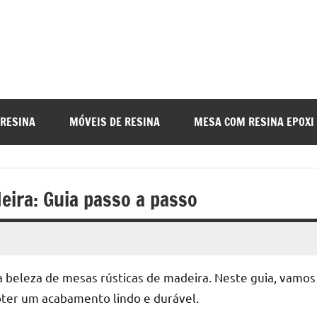
a
nada
 RESINA
MÓVEIS DE RESINA
MESA COM RESINA EPOXI
o
eira: Guia passo a passo
r
a beleza de mesas rústicas de madeira. Neste guia, vamos
a
bter um acabamento lindo e durável.