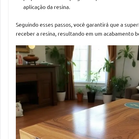
mesas
aplicação da resina.
de
tampinhas
Seguindo esses passos, você garantirá que a super
resinadas.
receber a resina, resultando em um acabamento bo