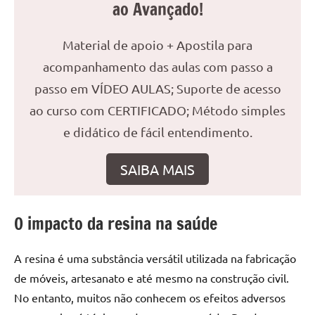
ao Avançado!
reuniões
ou
Material de apoio + Apostila para
uma
mesa
acompanhamento das aulas com passo a
de
passo em VÍDEO AULAS; Suporte de acesso
jantar
ao curso com CERTIFICADO; Método simples
para
e didático de fácil entendimento.
8
lugares,
aqui
SAIBA MAIS
você
encontrará
tudo
O impacto da resina na saúde
o
que
A resina é uma substância versátil utilizada na fabricação
precisa
de móveis, artesanato e até mesmo na construção civil.
para
No entanto, muitos não conhecem os efeitos adversos
transformar