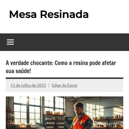
Pular
para
o
Mesa
Descubra
conteúdo
o
Resinada
fascinante
mundo
–
das
Como
mesas
A verdade chocante: Como a resina pode afetar
resinadas,
sua saúde!
Fazer
onde
uma
a
13 de julho de 2025
Edge do Epoxi
Nenhum
elegância
Mesa
Comentário
da
madeira
Resinada
se
Passo
encontra
com