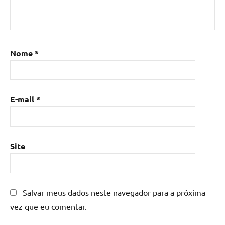
Mesa
de
resina
,
Mesa
Nome
*
de
resina
com
madeira
,
E-mail
*
mesa
de
resina
epoxi
,
Site
mesa
resinada
,
Mesas
de
Salvar meus dados neste navegador para a próxima
madeira
vez que eu comentar.
resinadas
,