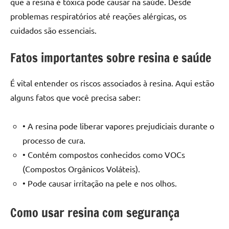
que a resina é tóxica pode causar na saúde. Desde
seu
ambiente
problemas respiratórios até reações alérgicas, os
com
cuidados são essenciais.
peças
únicas.
Fatos importantes sobre resina e saúde
Nosso
conteúdo
É vital entender os riscos associados à resina. Aqui estão
é
alguns fatos que você precisa saber:
focado
em
apresentar
• A resina pode liberar vapores prejudiciais durante o
as
processo de cura.
melhores
• Contém compostos conhecidos como VOCs
práticas
(Compostos Orgânicos Voláteis).
e
• Pode causar irritação na pele e nos olhos.
tendências
para
Como usar resina com segurança
criar
mesa