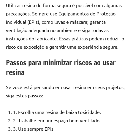
de
Utilizar resina de forma segura é possível com algumas
resinada
precauções. Sempre use Equipamentos de Proteção
de
Individual (EPIs), como luvas e máscara; garanta
alta
ventilação adequada no ambiente e siga todas as
qualidade,
instruções do fabricante. Essas práticas podem reduzir o
como
as
risco de exposição e garantir uma experiência segura.
populares
Passos para minimizar riscos ao usar
River
Tables
resina
e
mesas
Se você está pensando em usar resina em seus projetos,
de
siga estes passos:
tampinhas
resinadas.
1. Escolha uma resina de baixa toxicidade.
2. Trabalhe em um espaço bem ventilado.
3. Use sempre EPIs.