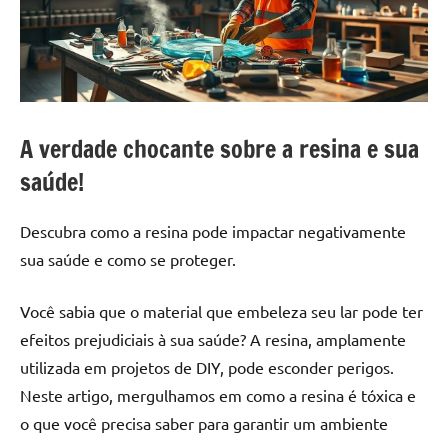
a
a
criatividade
passo
da
resina.
Explore
nossas
A verdade chocante sobre a resina e sua
dicas
e
saúde!
inspirações
sobre
Descubra como a resina pode impactar negativamente
mesa
sua saúde e como se proteger.
de
madeira
Você sabia que o material que embeleza seu lar pode ter
de
efeitos prejudiciais à sua saúde? A resina, amplamente
resina,
incluindo
utilizada em projetos de DIY, pode esconder perigos.
designs
Neste artigo, mergulhamos em como a resina é tóxica e
de
o que você precisa saber para garantir um ambiente
mesas