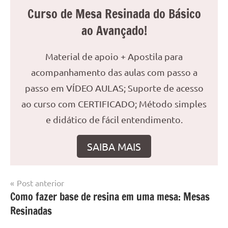
Curso de Mesa Resinada do Básico
ao Avançado!
Material de apoio + Apostila para
acompanhamento das aulas com passo a
passo em VÍDEO AULAS; Suporte de acesso
ao curso com CERTIFICADO; Método simples
e didático de fácil entendimento.
SAIBA MAIS
Navegação
Post anterior
Marcado
Mesa
Como fazer base de resina em uma mesa: Mesas
de
com
resinada
Resinadas
mesa
Post
com