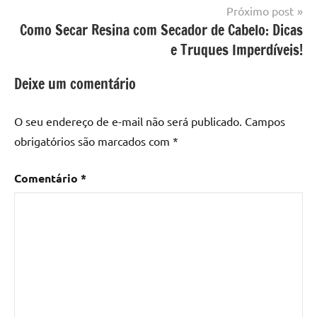
resina
,
Próximo post
Mesa
Como Secar Resina com Secador de Cabelo: Dicas
com
e Truques Imperdíveis!
resina
epoxi
,
Deixe um comentário
mesa
de
O seu endereço de e-mail não será publicado.
Campos
madeira
,
obrigatórios são marcados com
*
Mesa
de
Comentário
*
madeira
com
resina
,
Mesa
de
madeira
com
resina
epoxi
,